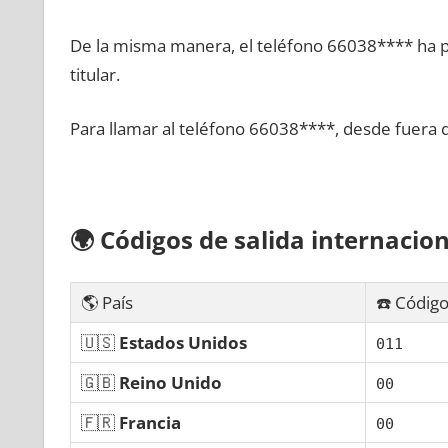
De la misma manera, el teléfono 66038**** ha po
titular.
Para llamar al teléfono 66038****, desde fuera 
🌍
Códigos dе salida internacion
🌎 País
☎️ Código
🇺🇸
Estados Unidos
011
🇬🇧
Reino Unido
00
🇫🇷
Francia
00