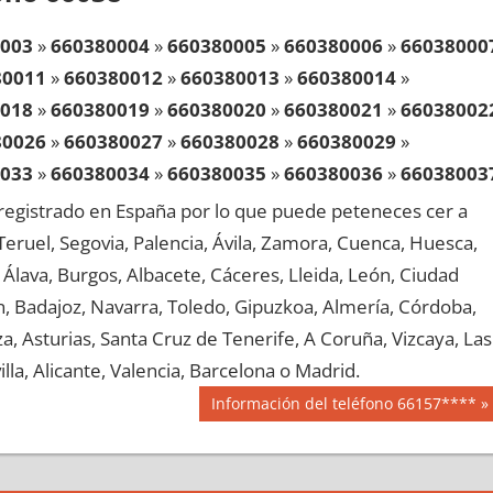
003
»
660380004
»
660380005
»
660380006
»
66038000
80011
»
660380012
»
660380013
»
660380014
»
018
»
660380019
»
660380020
»
660380021
»
66038002
80026
»
660380027
»
660380028
»
660380029
»
033
»
660380034
»
660380035
»
660380036
»
66038003
80041
»
660380042
»
660380043
»
660380044
»
egistrado en España por lo que puede peteneces cer a
048
»
660380049
»
660380050
»
660380051
»
66038005
, Teruel, Segovia, Palencia, Ávila, Zamora, Cuenca, Huesca,
80056
»
660380057
»
660380058
»
660380059
»
Álava, Burgos, Albacete, Cáceres, Lleida, León, Ciudad
063
»
660380064
»
660380065
»
660380066
»
66038006
aén, Badajoz, Navarra, Toledo, Gipuzkoa, Almería, Córdoba,
80071
»
660380072
»
660380073
»
660380074
»
, Asturias, Santa Cruz de Tenerife, A Coruña, Vizcaya, Las
078
»
660380079
»
660380080
»
660380081
»
66038008
lla, Alicante, Valencia, Barcelona o Madrid.
80086
»
660380087
»
660380088
»
660380089
»
Siguiente
Información del teléfono 66157****
093
»
660380094
»
660380095
»
660380096
»
66038009
entrada:
80101
»
660380102
»
660380103
»
660380104
»
108
»
660380109
»
660380110
»
660380111
»
66038011