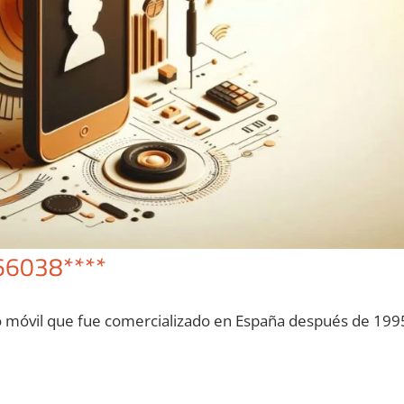
66038****
o móvil quе fue comercializado en España después dе 199