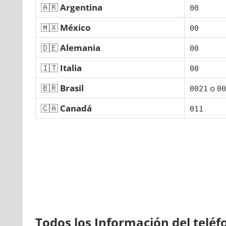
🇦🇷
Argentina
00
🇲🇽
México
00
🇩🇪
Alemania
00
🇮🇹
Italia
00
🇧🇷
Brasil
ο
0021
00
🇨🇦
Canadá
011
Todos los Información del telé