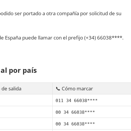
dido ser portado а otra compañía pοr solicitud dе su
dе España puede llamar сοn el prefijo (+34) 66038****.
al pοr país
 dе salida
📞 Cómo marcar
011 34 66038****
00 34 66038****
00 34 66038****