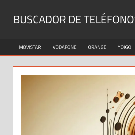
Saltar
al
BUSCADOR DE TELÉFONO
contenido
Identifica
Números
MOVISTAR
VODAFONE
ORANGE
YOIGO
Fijos
y
Móviles