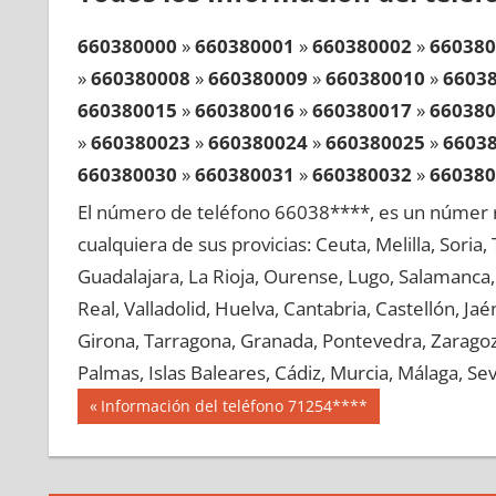
660380000
»
660380001
»
660380002
»
660380
»
660380008
»
660380009
»
660380010
»
6603
660380015
»
660380016
»
660380017
»
660380
»
660380023
»
660380024
»
660380025
»
6603
660380030
»
660380031
»
660380032
»
660380
»
660380038
»
660380039
»
660380040
»
6603
El número de teléfono 66038****, es un númer r
660380045
»
660380046
»
660380047
»
660380
cualquiera de sus provicias: Ceuta, Melilla, Soria
»
660380053
»
660380054
»
660380055
»
6603
Guadalajara, La Rioja, Ourense, Lugo, Salamanca, 
660380060
»
660380061
»
660380062
»
660380
Real, Valladolid, Huelva, Cantabria, Castellón, J
»
660380068
»
660380069
»
660380070
»
6603
Girona, Tarragona, Granada, Pontevedra, Zaragoza
660380075
»
660380076
»
660380077
»
660380
Palmas, Islas Baleares, Cádiz, Murcia, Málaga, Sevi
»
660380083
»
660380084
»
660380085
»
6603
Navegación
66038
Entrada
Información del teléfono 71254****
660380090
»
660380091
»
660380092
»
660380
anterior:
de
»
660380098
»
660380099
»
660380100
»
6603
entradas
660380105
»
660380106
»
660380107
»
660380