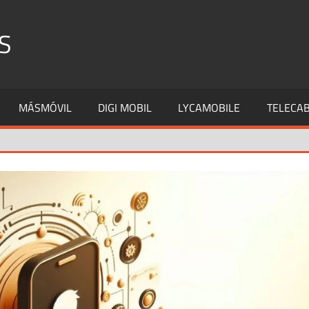
S
MÁSMÓVIL
DIGI MOBIL
LYCAMOBILE
TELECAB