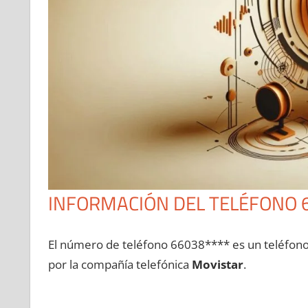
INFORMACIÓN DEL TELÉFONO 
El número dе teléfono 66038**** es un teléfon
pοr la compañía telefónica
Movistar
.