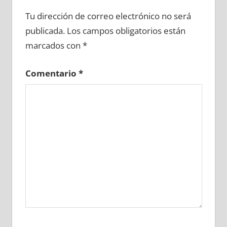
660520081
»
660520082
»
660520083
»
Tu dirección de correo electrónico no será
660520084
»
660520085
»
660520086
»
publicada.
Los campos obligatorios están
660520087
»
660520088
»
660520089
»
marcados con
*
660520090
»
660520091
»
660520092
»
660520093
»
660520094
»
660520095
»
Comentario
*
660520096
»
660520097
»
660520098
»
660520099
»
660520100
»
660520101
»
660520102
»
660520103
»
660520104
»
660520105
»
660520106
»
660520107
»
660520108
»
660520109
»
660520110
»
660520111
»
660520112
»
660520113
»
660520114
»
660520115
»
660520116
»
660520117
»
660520118
»
660520119
»
660520120
»
660520121
»
660520122
»
660520123
»
660520124
»
660520125
»
660520126
»
660520127
»
660520128
»