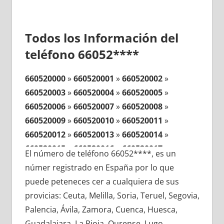
Todos los Información del
teléfono 66052****
660520000
»
660520001
»
660520002
»
660520003
»
660520004
»
660520005
»
660520006
»
660520007
»
660520008
»
660520009
»
660520010
»
660520011
»
660520012
»
660520013
»
660520014
»
660520015
»
660520016
»
660520017
»
El número de teléfono 66052****, es un
660520018
»
660520019
»
660520020
»
númer registrado en España por lo que
660520021
»
660520022
»
660520023
»
puede peteneces cer a cualquiera de sus
660520024
»
660520025
»
660520026
»
provicias: Ceuta, Melilla, Soria, Teruel, Segovia,
660520027
»
660520028
»
660520029
»
Palencia, Ávila, Zamora, Cuenca, Huesca,
660520030
»
660520031
»
660520032
»
Guadalajara, La Rioja, Ourense, Lugo,