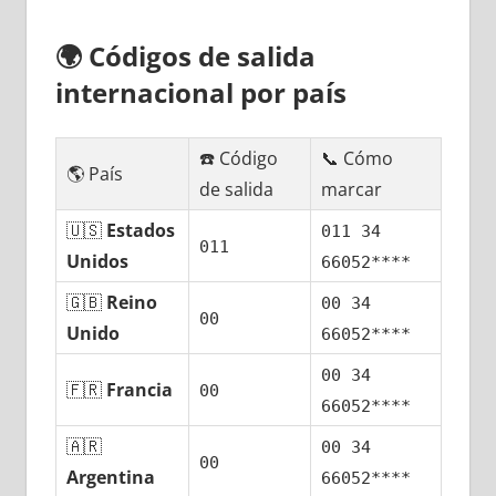
🌍
Códigos dе salida
internacional pοr país
☎️ Código
📞 Cómo
🌎 País
dе salida
marcar
🇺🇸
Estados
011 34
011
Unidos
66052****
🇬🇧
Reino
00 34
00
Unido
66052****
00 34
🇫🇷
Francia
00
66052****
🇦🇷
00 34
00
Argentina
66052****