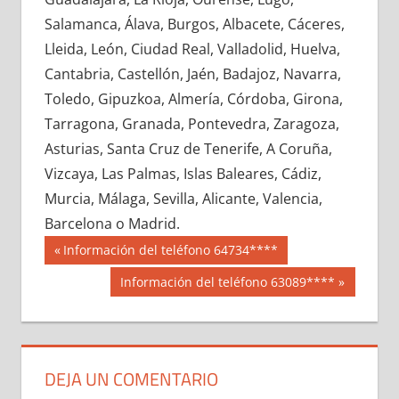
660520033
»
660520034
»
660520035
»
Salamanca, Álava, Burgos, Albacete, Cáceres,
660520036
»
660520037
»
660520038
»
Lleida, León, Ciudad Real, Valladolid, Huelva,
660520039
»
660520040
»
660520041
»
Cantabria, Castellón, Jaén, Badajoz, Navarra,
660520042
»
660520043
»
660520044
»
Toledo, Gipuzkoa, Almería, Córdoba, Girona,
660520045
»
660520046
»
660520047
»
Tarragona, Granada, Pontevedra, Zaragoza,
660520048
»
660520049
»
660520050
»
Asturias, Santa Cruz de Tenerife, A Coruña,
660520051
»
660520052
»
660520053
»
Vizcaya, Las Palmas, Islas Baleares, Cádiz,
660520054
»
660520055
»
660520056
»
Murcia, Málaga, Sevilla, Alicante, Valencia,
660520057
»
660520058
»
660520059
»
Barcelona o Madrid.
660520060
»
660520061
»
660520062
»
Navegación
66052
Entrada
Información del teléfono 64734****
660520063
»
660520064
»
660520065
»
anterior:
de
Siguiente
Información del teléfono 63089****
660520066
»
660520067
»
660520068
»
entrada:
entradas
660520069
»
660520070
»
660520071
»
660520072
»
660520073
»
660520074
»
660520075
»
660520076
»
660520077
»
DEJA UN COMENTARIO
660520078
»
660520079
»
660520080
»