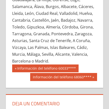
660540033
»
660540034
»
660540035
»
Salamanca, Álava, Burgos, Albacete, Cáceres,
660540036
»
660540037
»
660540038
»
Lleida, León, Ciudad Real, Valladolid, Huelva,
660540039
»
660540040
»
660540041
»
Cantabria, Castellón, Jaén, Badajoz, Navarra,
660540042
»
660540043
»
660540044
»
Toledo, Gipuzkoa, Almería, Córdoba, Girona,
660540045
»
660540046
»
660540047
»
Tarragona, Granada, Pontevedra, Zaragoza,
660540048
»
660540049
»
660540050
»
Asturias, Santa Cruz de Tenerife, A Coruña,
660540051
»
660540052
»
660540053
»
Vizcaya, Las Palmas, Islas Baleares, Cádiz,
660540054
»
660540055
»
660540056
»
Murcia, Málaga, Sevilla, Alicante, Valencia,
660540057
»
660540058
»
660540059
»
Barcelona o Madrid.
660540060
»
660540061
»
660540062
»
Navegación
66054
Entrada
Información del teléfono 60033****
660540063
»
660540064
»
660540065
»
anterior:
de
Siguiente
Información del teléfono 68060****
660540066
»
660540067
»
660540068
»
entrada:
entradas
660540069
»
660540070
»
660540071
»
660540072
»
660540073
»
660540074
»
660540075
»
660540076
»
660540077
»
DEJA UN COMENTARIO
660540078
»
660540079
»
660540080
»