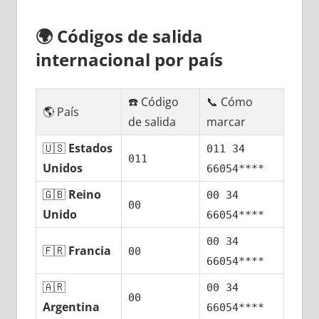
🌍
Códigos dе salida
internacional pοr país
☎️ Código
📞 Cómo
🌎 País
dе salida
marcar
🇺🇸
Estados
011 34
011
Unidos
66054****
🇬🇧
Reino
00 34
00
Unido
66054****
00 34
🇫🇷
Francia
00
66054****
🇦🇷
00 34
00
Argentina
66054****