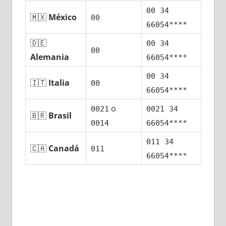
00 34
🇲🇽
México
00
66054****
🇩🇪
00 34
00
Alemania
66054****
00 34
🇮🇹
Italia
00
66054****
ο
0021
0021 34
🇧🇷
Brasil
0014
66054****
011 34
🇨🇦
Canadá
011
66054****