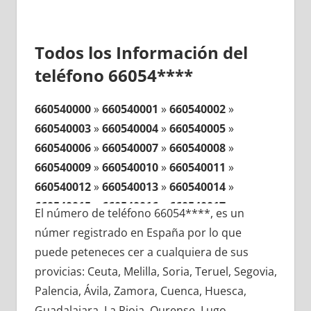
Todos los Información del
teléfono 66054****
660540000
»
660540001
»
660540002
»
660540003
»
660540004
»
660540005
»
660540006
»
660540007
»
660540008
»
660540009
»
660540010
»
660540011
»
660540012
»
660540013
»
660540014
»
660540015
»
660540016
»
660540017
»
El número de teléfono 66054****, es un
660540018
»
660540019
»
660540020
»
númer registrado en España por lo que
660540021
»
660540022
»
660540023
»
puede peteneces cer a cualquiera de sus
660540024
»
660540025
»
660540026
»
provicias: Ceuta, Melilla, Soria, Teruel, Segovia,
660540027
»
660540028
»
660540029
»
Palencia, Ávila, Zamora, Cuenca, Huesca,
660540030
»
660540031
»
660540032
»
Guadalajara, La Rioja, Ourense, Lugo,