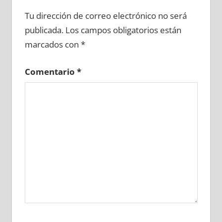
660540081
»
660540082
»
660540083
»
Tu dirección de correo electrónico no será
660540084
»
660540085
»
660540086
»
publicada.
Los campos obligatorios están
660540087
»
660540088
»
660540089
»
marcados con
*
660540090
»
660540091
»
660540092
»
660540093
»
660540094
»
660540095
»
Comentario
*
660540096
»
660540097
»
660540098
»
660540099
»
660540100
»
660540101
»
660540102
»
660540103
»
660540104
»
660540105
»
660540106
»
660540107
»
660540108
»
660540109
»
660540110
»
660540111
»
660540112
»
660540113
»
660540114
»
660540115
»
660540116
»
660540117
»
660540118
»
660540119
»
660540120
»
660540121
»
660540122
»
660540123
»
660540124
»
660540125
»
660540126
»
660540127
»
660540128
»