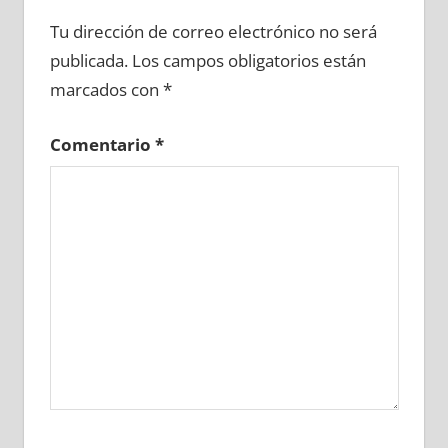
660630081
»
660630082
»
660630083
»
Tu dirección de correo electrónico no será
660630084
»
660630085
»
660630086
»
publicada.
Los campos obligatorios están
660630087
»
660630088
»
660630089
»
marcados con
*
660630090
»
660630091
»
660630092
»
660630093
»
660630094
»
660630095
»
Comentario
*
660630096
»
660630097
»
660630098
»
660630099
»
660630100
»
660630101
»
660630102
»
660630103
»
660630104
»
660630105
»
660630106
»
660630107
»
660630108
»
660630109
»
660630110
»
660630111
»
660630112
»
660630113
»
660630114
»
660630115
»
660630116
»
660630117
»
660630118
»
660630119
»
660630120
»
660630121
»
660630122
»
660630123
»
660630124
»
660630125
»
660630126
»
660630127
»
660630128
»