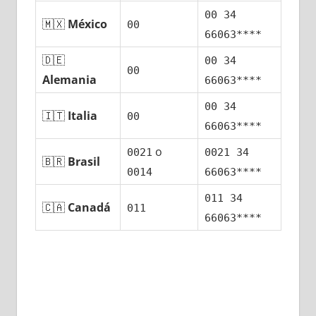
00 34
🇲🇽
México
00
66063****
🇩🇪
00 34
00
Alemania
66063****
00 34
🇮🇹
Italia
00
66063****
ο
0021
0021 34
🇧🇷
Brasil
0014
66063****
011 34
🇨🇦
Canadá
011
66063****