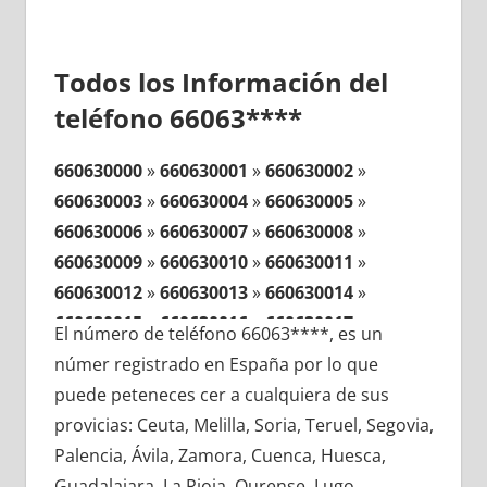
Todos los Información del
teléfono 66063****
660630000
»
660630001
»
660630002
»
660630003
»
660630004
»
660630005
»
660630006
»
660630007
»
660630008
»
660630009
»
660630010
»
660630011
»
660630012
»
660630013
»
660630014
»
660630015
»
660630016
»
660630017
»
El número de teléfono 66063****, es un
660630018
»
660630019
»
660630020
»
númer registrado en España por lo que
660630021
»
660630022
»
660630023
»
puede peteneces cer a cualquiera de sus
660630024
»
660630025
»
660630026
»
provicias: Ceuta, Melilla, Soria, Teruel, Segovia,
660630027
»
660630028
»
660630029
»
Palencia, Ávila, Zamora, Cuenca, Huesca,
660630030
»
660630031
»
660630032
»
Guadalajara, La Rioja, Ourense, Lugo,