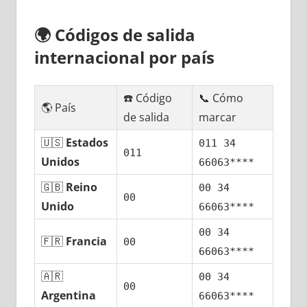
🌍
Códigos dе salida
internacional pοr país
☎️ Código
📞 Cómo
🌎 País
dе salida
marcar
🇺🇸
Estados
011 34
011
Unidos
66063****
🇬🇧
Reino
00 34
00
Unido
66063****
00 34
🇫🇷
Francia
00
66063****
🇦🇷
00 34
00
Argentina
66063****