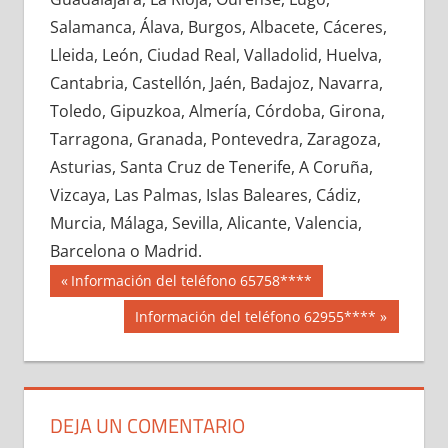
660630033
»
660630034
»
660630035
»
Salamanca, Álava, Burgos, Albacete, Cáceres,
660630036
»
660630037
»
660630038
»
Lleida, León, Ciudad Real, Valladolid, Huelva,
660630039
»
660630040
»
660630041
»
Cantabria, Castellón, Jaén, Badajoz, Navarra,
660630042
»
660630043
»
660630044
»
Toledo, Gipuzkoa, Almería, Córdoba, Girona,
660630045
»
660630046
»
660630047
»
Tarragona, Granada, Pontevedra, Zaragoza,
660630048
»
660630049
»
660630050
»
Asturias, Santa Cruz de Tenerife, A Coruña,
660630051
»
660630052
»
660630053
»
Vizcaya, Las Palmas, Islas Baleares, Cádiz,
660630054
»
660630055
»
660630056
»
Murcia, Málaga, Sevilla, Alicante, Valencia,
660630057
»
660630058
»
660630059
»
Barcelona o Madrid.
660630060
»
660630061
»
660630062
»
Navegación
66063
Entrada
Información del teléfono 65758****
660630063
»
660630064
»
660630065
»
anterior:
de
Siguiente
Información del teléfono 62955****
660630066
»
660630067
»
660630068
»
entrada:
entradas
660630069
»
660630070
»
660630071
»
660630072
»
660630073
»
660630074
»
660630075
»
660630076
»
660630077
»
DEJA UN COMENTARIO
660630078
»
660630079
»
660630080
»