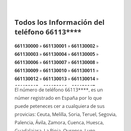
Todos los Información del
teléfono 66113****
661130000
»
661130001
»
661130002
»
661130003
»
661130004
»
661130005
»
661130006
»
661130007
»
661130008
»
661130009
»
661130010
»
661130011
»
661130012
»
661130013
»
661130014
»
661130015
»
661130016
»
661130017
»
El número de teléfono 66113****, es un
661130018
»
661130019
»
661130020
»
númer registrado en España por lo que
661130021
»
661130022
»
661130023
»
puede peteneces cer a cualquiera de sus
661130024
»
661130025
»
661130026
»
provicias: Ceuta, Melilla, Soria, Teruel, Segovia,
661130027
»
661130028
»
661130029
»
Palencia, Ávila, Zamora, Cuenca, Huesca,
661130030
»
661130031
»
661130032
»
Guadalajara, La Rioja, Ourense, Lugo,