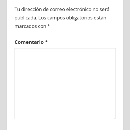
661130081
»
661130082
»
661130083
»
Tu dirección de correo electrónico no será
661130084
»
661130085
»
661130086
»
publicada.
Los campos obligatorios están
661130087
»
661130088
»
661130089
»
marcados con
*
661130090
»
661130091
»
661130092
»
661130093
»
661130094
»
661130095
»
Comentario
*
661130096
»
661130097
»
661130098
»
661130099
»
661130100
»
661130101
»
661130102
»
661130103
»
661130104
»
661130105
»
661130106
»
661130107
»
661130108
»
661130109
»
661130110
»
661130111
»
661130112
»
661130113
»
661130114
»
661130115
»
661130116
»
661130117
»
661130118
»
661130119
»
661130120
»
661130121
»
661130122
»
661130123
»
661130124
»
661130125
»
661130126
»
661130127
»
661130128
»