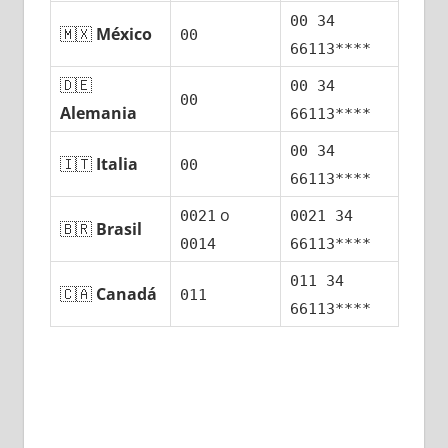
00 34
🇲🇽
México
00
66113****
🇩🇪
00 34
00
Alemania
66113****
00 34
🇮🇹
Italia
00
66113****
ο
0021
0021 34
🇧🇷
Brasil
0014
66113****
011 34
🇨🇦
Canadá
011
66113****