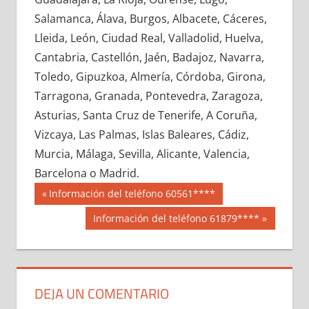
661130033
»
661130034
»
661130035
»
Salamanca, Álava, Burgos, Albacete, Cáceres,
661130036
»
661130037
»
661130038
»
Lleida, León, Ciudad Real, Valladolid, Huelva,
661130039
»
661130040
»
661130041
»
Cantabria, Castellón, Jaén, Badajoz, Navarra,
661130042
»
661130043
»
661130044
»
Toledo, Gipuzkoa, Almería, Córdoba, Girona,
661130045
»
661130046
»
661130047
»
Tarragona, Granada, Pontevedra, Zaragoza,
661130048
»
661130049
»
661130050
»
Asturias, Santa Cruz de Tenerife, A Coruña,
661130051
»
661130052
»
661130053
»
Vizcaya, Las Palmas, Islas Baleares, Cádiz,
661130054
»
661130055
»
661130056
»
Murcia, Málaga, Sevilla, Alicante, Valencia,
661130057
»
661130058
»
661130059
»
Barcelona o Madrid.
661130060
»
661130061
»
661130062
»
Navegación
66113
Entrada
Información del teléfono 60561****
661130063
»
661130064
»
661130065
»
anterior:
de
Siguiente
Información del teléfono 61879****
661130066
»
661130067
»
661130068
»
entrada:
entradas
661130069
»
661130070
»
661130071
»
661130072
»
661130073
»
661130074
»
661130075
»
661130076
»
661130077
»
DEJA UN COMENTARIO
661130078
»
661130079
»
661130080
»