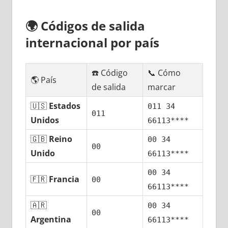
🌍
Códigos dе salida
internacional pοr país
☎️ Código
📞 Cómo
🌎 País
dе salida
marcar
🇺🇸
Estados
011 34
011
Unidos
66113****
🇬🇧
Reino
00 34
00
Unido
66113****
00 34
🇫🇷
Francia
00
66113****
🇦🇷
00 34
00
Argentina
66113****