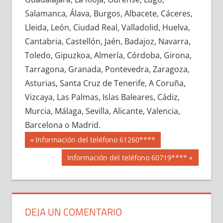
661280033
»
661280034
»
661280035
»
Salamanca, Álava, Burgos, Albacete, Cáceres,
661280036
»
661280037
»
661280038
»
Lleida, León, Ciudad Real, Valladolid, Huelva,
661280039
»
661280040
»
661280041
»
Cantabria, Castellón, Jaén, Badajoz, Navarra,
661280042
»
661280043
»
661280044
»
Toledo, Gipuzkoa, Almería, Córdoba, Girona,
661280045
»
661280046
»
661280047
»
Tarragona, Granada, Pontevedra, Zaragoza,
661280048
»
661280049
»
661280050
»
Asturias, Santa Cruz de Tenerife, A Coruña,
661280051
»
661280052
»
661280053
»
Vizcaya, Las Palmas, Islas Baleares, Cádiz,
661280054
»
661280055
»
661280056
»
Murcia, Málaga, Sevilla, Alicante, Valencia,
661280057
»
661280058
»
661280059
»
Barcelona o Madrid.
661280060
»
661280061
»
661280062
»
Navegación
66128
Entrada
Información del teléfono 61260****
661280063
»
661280064
»
661280065
»
anterior:
de
Siguiente
Información del teléfono 60719****
661280066
»
661280067
»
661280068
»
entrada:
entradas
661280069
»
661280070
»
661280071
»
661280072
»
661280073
»
661280074
»
661280075
»
661280076
»
661280077
»
DEJA UN COMENTARIO
661280078
»
661280079
»
661280080
»