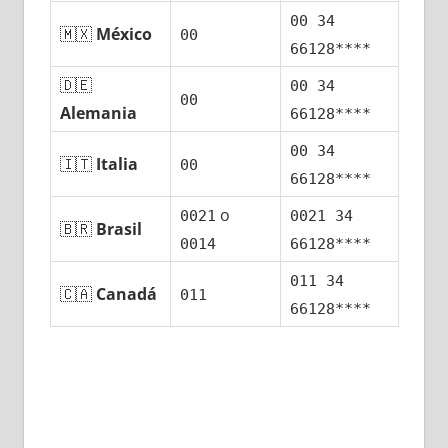
00 34
🇲🇽
México
00
66128****
🇩🇪
00 34
00
Alemania
66128****
00 34
🇮🇹
Italia
00
66128****
ο
0021
0021 34
🇧🇷
Brasil
0014
66128****
011 34
🇨🇦
Canadá
011
66128****