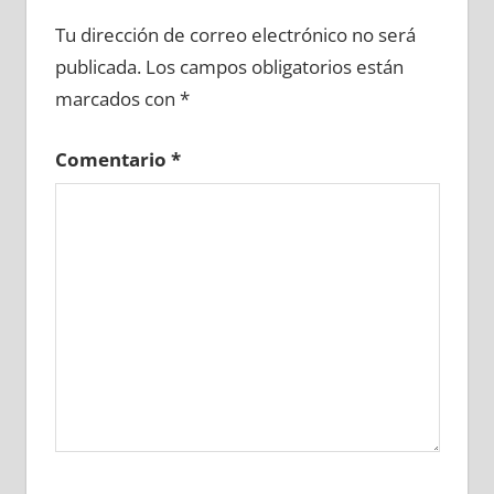
661280081
»
661280082
»
661280083
»
Tu dirección de correo electrónico no será
661280084
»
661280085
»
661280086
»
publicada.
Los campos obligatorios están
661280087
»
661280088
»
661280089
»
marcados con
*
661280090
»
661280091
»
661280092
»
661280093
»
661280094
»
661280095
»
Comentario
*
661280096
»
661280097
»
661280098
»
661280099
»
661280100
»
661280101
»
661280102
»
661280103
»
661280104
»
661280105
»
661280106
»
661280107
»
661280108
»
661280109
»
661280110
»
661280111
»
661280112
»
661280113
»
661280114
»
661280115
»
661280116
»
661280117
»
661280118
»
661280119
»
661280120
»
661280121
»
661280122
»
661280123
»
661280124
»
661280125
»
661280126
»
661280127
»
661280128
»