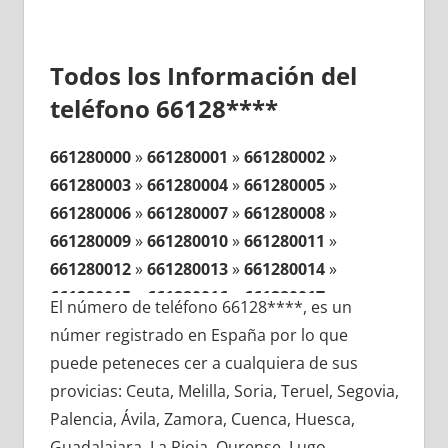
Todos los Información del
teléfono 66128****
661280000
»
661280001
»
661280002
»
661280003
»
661280004
»
661280005
»
661280006
»
661280007
»
661280008
»
661280009
»
661280010
»
661280011
»
661280012
»
661280013
»
661280014
»
661280015
»
661280016
»
661280017
»
El número de teléfono 66128****, es un
661280018
»
661280019
»
661280020
»
númer registrado en España por lo que
661280021
»
661280022
»
661280023
»
puede peteneces cer a cualquiera de sus
661280024
»
661280025
»
661280026
»
provicias: Ceuta, Melilla, Soria, Teruel, Segovia,
661280027
»
661280028
»
661280029
»
Palencia, Ávila, Zamora, Cuenca, Huesca,
661280030
»
661280031
»
661280032
»
Guadalajara, La Rioja, Ourense, Lugo,