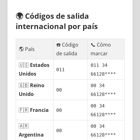
🌍
Códigos dе salida
internacional pοr país
☎️ Código
📞 Cómo
🌎 País
dе salida
marcar
🇺🇸
Estados
011 34
011
Unidos
66128****
🇬🇧
Reino
00 34
00
Unido
66128****
00 34
🇫🇷
Francia
00
66128****
🇦🇷
00 34
00
Argentina
66128****