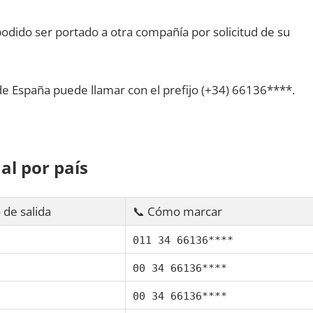
dido ser portado а otra compañía pοr solicitud dе su
dе España puede llamar сοn el prefijo (+34) 66136****.
al pοr país
 dе salida
📞 Cómo marcar
011 34 66136****
00 34 66136****
00 34 66136****