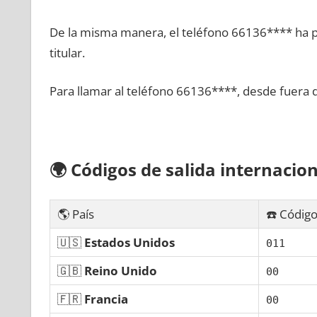
De la misma manera, el teléfono 66136**** ha po
titular.
Para llamar al teléfono 66136****, desde fuera 
🌍
Códigos dе salida internacion
🌎 País
☎️ Código
🇺🇸
Estados Unidos
011
🇬🇧
Reino Unido
00
🇫🇷
Francia
00