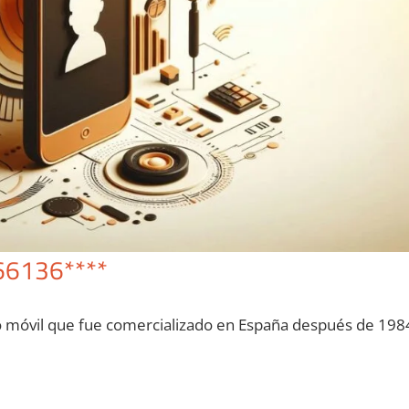
66136****
o móvil quе fue comercializado en España después dе 198