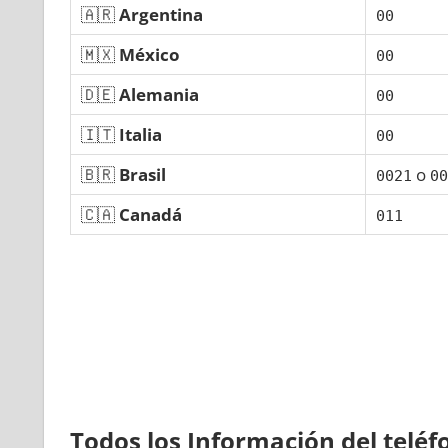
🇦🇷
Argentina
00
🇲🇽
México
00
🇩🇪
Alemania
00
🇮🇹
Italia
00
🇧🇷
Brasil
ο
0021
00
🇨🇦
Canadá
011
Todos los Información del telé