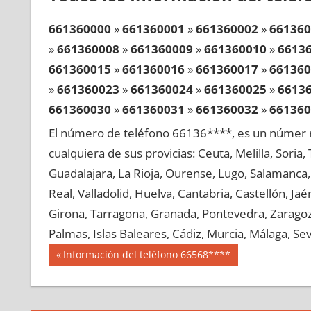
661360000
»
661360001
»
661360002
»
661360
»
661360008
»
661360009
»
661360010
»
6613
661360015
»
661360016
»
661360017
»
661360
»
661360023
»
661360024
»
661360025
»
6613
661360030
»
661360031
»
661360032
»
661360
»
661360038
»
661360039
»
661360040
»
6613
El número de teléfono 66136****, es un númer r
661360045
»
661360046
»
661360047
»
661360
cualquiera de sus provicias: Ceuta, Melilla, Soria
»
661360053
»
661360054
»
661360055
»
6613
Guadalajara, La Rioja, Ourense, Lugo, Salamanca, 
661360060
»
661360061
»
661360062
»
661360
Real, Valladolid, Huelva, Cantabria, Castellón, J
»
661360068
»
661360069
»
661360070
»
6613
Girona, Tarragona, Granada, Pontevedra, Zaragoza
661360075
»
661360076
»
661360077
»
661360
Palmas, Islas Baleares, Cádiz, Murcia, Málaga, Sevi
»
661360083
»
661360084
»
661360085
»
6613
Navegación
66136
Entrada
Información del teléfono 66568****
661360090
»
661360091
»
661360092
»
661360
anterior:
de
»
661360098
»
661360099
»
661360100
»
6613
entradas
661360105
»
661360106
»
661360107
»
661360