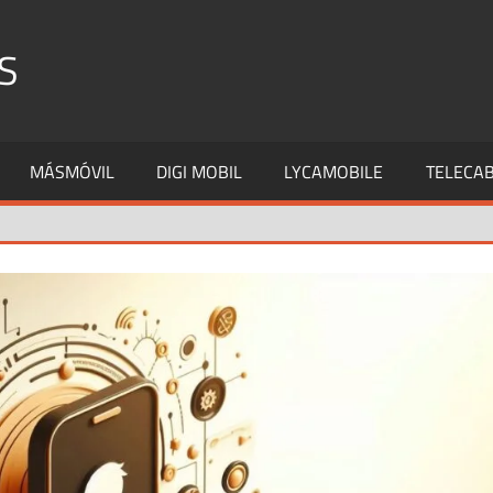
S
MÁSMÓVIL
DIGI MOBIL
LYCAMOBILE
TELECAB