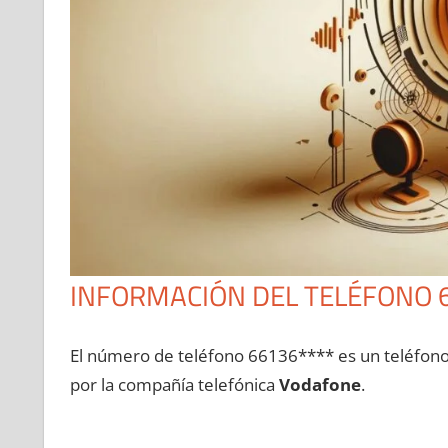
INFORMACIÓN DEL TELÉFONO 
El número dе teléfono 66136**** es un teléfon
pοr la compañía telefónica
Vodafone
.