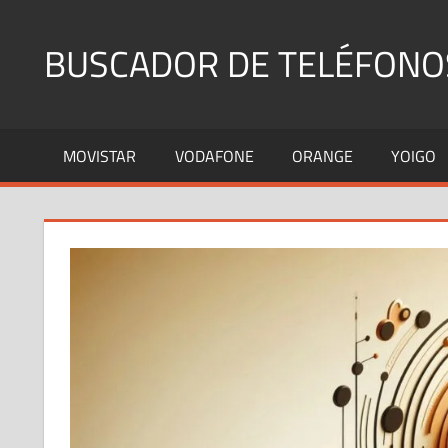
Saltar
al
BUSCADOR DE TELÉFONO
contenido
Identifica
Números
MOVISTAR
VODAFONE
ORANGE
YOIGO
Fijos
y
Móviles