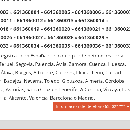
003
»
661360004
»
661360005
»
661360006
»
66136000
60011
»
661360012
»
661360013
»
661360014
»
018
»
661360019
»
661360020
»
661360021
»
66136002
60026
»
661360027
»
661360028
»
661360029
»
033
»
661360034
»
661360035
»
661360036
»
66136003
60041
»
661360042
»
661360043
»
661360044
»
egistrado en España por lo que puede peteneces cer a
048
»
661360049
»
661360050
»
661360051
»
66136005
, Teruel, Segovia, Palencia, Ávila, Zamora, Cuenca, Huesca,
60056
»
661360057
»
661360058
»
661360059
»
Álava, Burgos, Albacete, Cáceres, Lleida, León, Ciudad
063
»
661360064
»
661360065
»
661360066
»
66136006
aén, Badajoz, Navarra, Toledo, Gipuzkoa, Almería, Córdoba,
60071
»
661360072
»
661360073
»
661360074
»
, Asturias, Santa Cruz de Tenerife, A Coruña, Vizcaya, Las
078
»
661360079
»
661360080
»
661360081
»
66136008
lla, Alicante, Valencia, Barcelona o Madrid.
60086
»
661360087
»
661360088
»
661360089
»
Siguiente
Información del teléfono 63502****
093
»
661360094
»
661360095
»
661360096
»
66136009
entrada:
60101
»
661360102
»
661360103
»
661360104
»
108
»
661360109
»
661360110
»
661360111
»
66136011