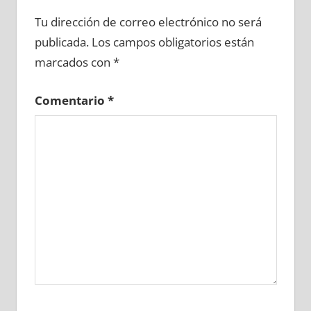
661370081
»
661370082
»
661370083
»
Tu dirección de correo electrónico no será
661370084
»
661370085
»
661370086
»
publicada.
Los campos obligatorios están
661370087
»
661370088
»
661370089
»
marcados con
*
661370090
»
661370091
»
661370092
»
661370093
»
661370094
»
661370095
»
Comentario
*
661370096
»
661370097
»
661370098
»
661370099
»
661370100
»
661370101
»
661370102
»
661370103
»
661370104
»
661370105
»
661370106
»
661370107
»
661370108
»
661370109
»
661370110
»
661370111
»
661370112
»
661370113
»
661370114
»
661370115
»
661370116
»
661370117
»
661370118
»
661370119
»
661370120
»
661370121
»
661370122
»
661370123
»
661370124
»
661370125
»
661370126
»
661370127
»
661370128
»