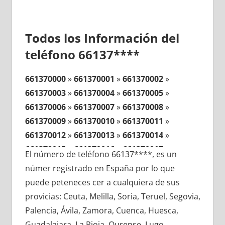
Todos los Información del
teléfono 66137****
661370000
»
661370001
»
661370002
»
661370003
»
661370004
»
661370005
»
661370006
»
661370007
»
661370008
»
661370009
»
661370010
»
661370011
»
661370012
»
661370013
»
661370014
»
661370015
»
661370016
»
661370017
»
El número de teléfono 66137****, es un
661370018
»
661370019
»
661370020
»
númer registrado en España por lo que
661370021
»
661370022
»
661370023
»
puede peteneces cer a cualquiera de sus
661370024
»
661370025
»
661370026
»
provicias: Ceuta, Melilla, Soria, Teruel, Segovia,
661370027
»
661370028
»
661370029
»
Palencia, Ávila, Zamora, Cuenca, Huesca,
661370030
»
661370031
»
661370032
»
Guadalajara, La Rioja, Ourense, Lugo,