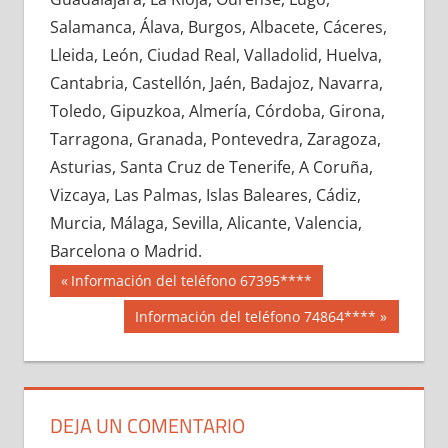
661370033
»
661370034
»
661370035
»
Salamanca, Álava, Burgos, Albacete, Cáceres,
661370036
»
661370037
»
661370038
»
Lleida, León, Ciudad Real, Valladolid, Huelva,
661370039
»
661370040
»
661370041
»
Cantabria, Castellón, Jaén, Badajoz, Navarra,
661370042
»
661370043
»
661370044
»
Toledo, Gipuzkoa, Almería, Córdoba, Girona,
661370045
»
661370046
»
661370047
»
Tarragona, Granada, Pontevedra, Zaragoza,
661370048
»
661370049
»
661370050
»
Asturias, Santa Cruz de Tenerife, A Coruña,
661370051
»
661370052
»
661370053
»
Vizcaya, Las Palmas, Islas Baleares, Cádiz,
661370054
»
661370055
»
661370056
»
Murcia, Málaga, Sevilla, Alicante, Valencia,
661370057
»
661370058
»
661370059
»
Barcelona o Madrid.
661370060
»
661370061
»
661370062
»
Navegación
66137
Entrada
Información del teléfono 67395****
661370063
»
661370064
»
661370065
»
anterior:
de
Siguiente
Información del teléfono 74864****
661370066
»
661370067
»
661370068
»
entrada:
entradas
661370069
»
661370070
»
661370071
»
661370072
»
661370073
»
661370074
»
661370075
»
661370076
»
661370077
»
DEJA UN COMENTARIO
661370078
»
661370079
»
661370080
»