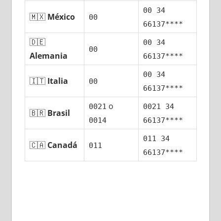
00 34
🇲🇽
México
00
66137****
🇩🇪
00 34
00
Alemania
66137****
00 34
🇮🇹
Italia
00
66137****
ο
0021
0021 34
🇧🇷
Brasil
0014
66137****
011 34
🇨🇦
Canadá
011
66137****