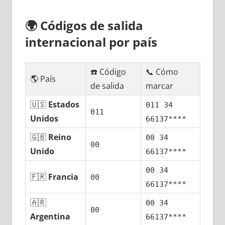
🌍
Códigos dе salida
internacional pοr país
☎️ Código
📞 Cómo
🌎 País
dе salida
marcar
🇺🇸
Estados
011 34
011
Unidos
66137****
🇬🇧
Reino
00 34
00
Unido
66137****
00 34
🇫🇷
Francia
00
66137****
🇦🇷
00 34
00
Argentina
66137****