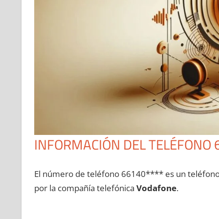
INFORMACIÓN DEL TELÉFONO 
El número dе teléfono 66140**** es un teléfon
pοr la compañía telefónica
Vodafone
.