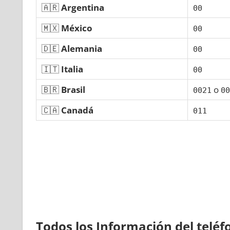
🇦🇷
Argentina
00
🇲🇽
México
00
🇩🇪
Alemania
00
🇮🇹
Italia
00
🇧🇷
Brasil
ο
0021
00
🇨🇦
Canadá
011
Todos los Información del telé