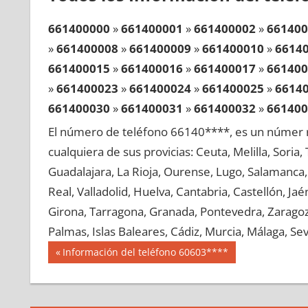
661400000
»
661400001
»
661400002
»
661400
»
661400008
»
661400009
»
661400010
»
6614
661400015
»
661400016
»
661400017
»
661400
»
661400023
»
661400024
»
661400025
»
6614
661400030
»
661400031
»
661400032
»
661400
»
661400038
»
661400039
»
661400040
»
6614
El número de teléfono 66140****, es un númer r
661400045
»
661400046
»
661400047
»
661400
cualquiera de sus provicias: Ceuta, Melilla, Soria
»
661400053
»
661400054
»
661400055
»
6614
Guadalajara, La Rioja, Ourense, Lugo, Salamanca, 
661400060
»
661400061
»
661400062
»
661400
Real, Valladolid, Huelva, Cantabria, Castellón, J
»
661400068
»
661400069
»
661400070
»
6614
Girona, Tarragona, Granada, Pontevedra, Zaragoza
661400075
»
661400076
»
661400077
»
661400
Palmas, Islas Baleares, Cádiz, Murcia, Málaga, Sevi
»
661400083
»
661400084
»
661400085
»
6614
Navegación
66140
Entrada
Información del teléfono 60603****
661400090
»
661400091
»
661400092
»
661400
anterior:
de
»
661400098
»
661400099
»
661400100
»
6614
entradas
661400105
»
661400106
»
661400107
»
661400