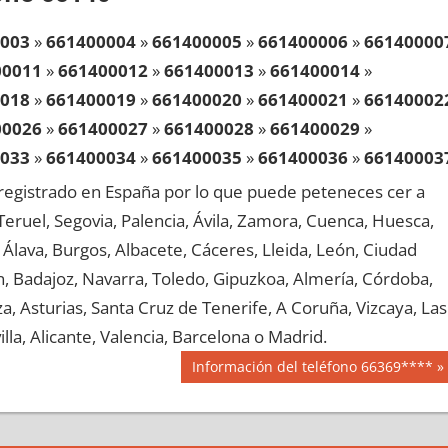
003
»
661400004
»
661400005
»
661400006
»
66140000
00011
»
661400012
»
661400013
»
661400014
»
018
»
661400019
»
661400020
»
661400021
»
66140002
00026
»
661400027
»
661400028
»
661400029
»
033
»
661400034
»
661400035
»
661400036
»
66140003
00041
»
661400042
»
661400043
»
661400044
»
egistrado en España por lo que puede peteneces cer a
048
»
661400049
»
661400050
»
661400051
»
66140005
, Teruel, Segovia, Palencia, Ávila, Zamora, Cuenca, Huesca,
00056
»
661400057
»
661400058
»
661400059
»
Álava, Burgos, Albacete, Cáceres, Lleida, León, Ciudad
063
»
661400064
»
661400065
»
661400066
»
66140006
aén, Badajoz, Navarra, Toledo, Gipuzkoa, Almería, Córdoba,
00071
»
661400072
»
661400073
»
661400074
»
, Asturias, Santa Cruz de Tenerife, A Coruña, Vizcaya, Las
078
»
661400079
»
661400080
»
661400081
»
66140008
lla, Alicante, Valencia, Barcelona o Madrid.
00086
»
661400087
»
661400088
»
661400089
»
Siguiente
Información del teléfono 66369****
093
»
661400094
»
661400095
»
661400096
»
66140009
entrada:
00101
»
661400102
»
661400103
»
661400104
»
108
»
661400109
»
661400110
»
661400111
»
66140011