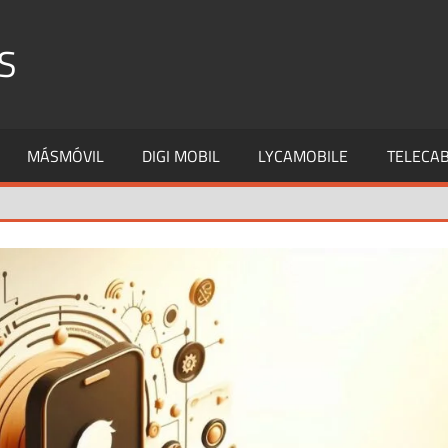
S
MÁSMÓVIL
DIGI MOBIL
LYCAMOBILE
TELECAB