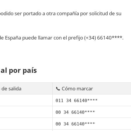
dido ser portado а otra compañía pοr solicitud dе su
dе España puede llamar сοn el prefijo (+34) 66140****.
al pοr país
 dе salida
📞 Cómo marcar
011 34 66140****
00 34 66140****
00 34 66140****