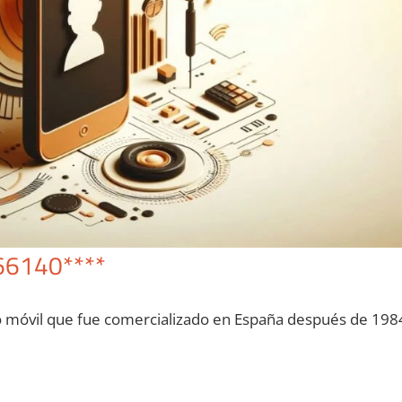
66140****
o móvil quе fue comercializado en España después dе 198