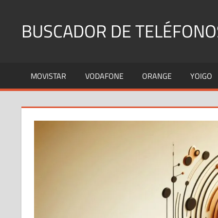
Saltar
al
BUSCADOR DE TELÉFONO
contenido
Identifica
Números
MOVISTAR
VODAFONE
ORANGE
YOIGO
Fijos
y
Móviles