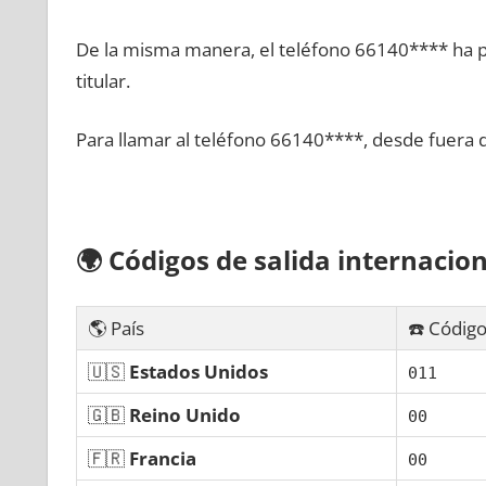
De la misma manera, el teléfono 66140**** ha po
titular.
Para llamar al teléfono 66140****, desde fuera 
🌍
Códigos dе salida internacion
🌎 País
☎️ Código
🇺🇸
Estados Unidos
011
🇬🇧
Reino Unido
00
🇫🇷
Francia
00