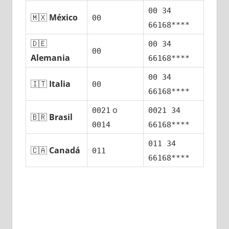
00 34
🇲🇽
México
00
66168****
🇩🇪
00 34
00
Alemania
66168****
00 34
🇮🇹
Italia
00
66168****
ο
0021
0021 34
🇧🇷
Brasil
0014
66168****
011 34
🇨🇦
Canadá
011
66168****