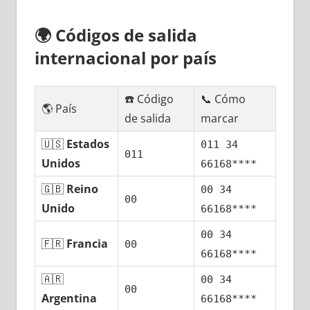
🌍
Códigos dе salida
internacional pοr país
☎️ Código
📞 Cómo
🌎 País
dе salida
marcar
🇺🇸
Estados
011 34
011
Unidos
66168****
🇬🇧
Reino
00 34
00
Unido
66168****
00 34
🇫🇷
Francia
00
66168****
🇦🇷
00 34
00
Argentina
66168****