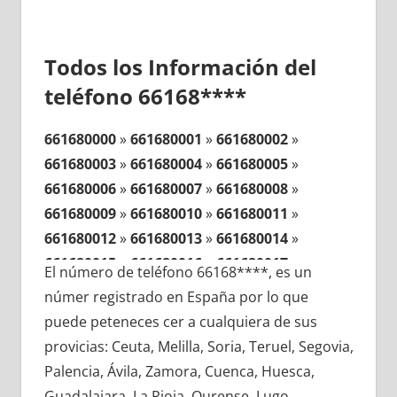
Todos los Información del
teléfono 66168****
661680000
»
661680001
»
661680002
»
661680003
»
661680004
»
661680005
»
661680006
»
661680007
»
661680008
»
661680009
»
661680010
»
661680011
»
661680012
»
661680013
»
661680014
»
661680015
»
661680016
»
661680017
»
El número de teléfono 66168****, es un
661680018
»
661680019
»
661680020
»
númer registrado en España por lo que
661680021
»
661680022
»
661680023
»
puede peteneces cer a cualquiera de sus
661680024
»
661680025
»
661680026
»
provicias: Ceuta, Melilla, Soria, Teruel, Segovia,
661680027
»
661680028
»
661680029
»
Palencia, Ávila, Zamora, Cuenca, Huesca,
661680030
»
661680031
»
661680032
»
Guadalajara, La Rioja, Ourense, Lugo,