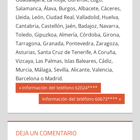
661680033
»
661680034
»
661680035
»
Salamanca, Álava, Burgos, Albacete, Cáceres,
661680036
»
661680037
»
661680038
»
Lleida, León, Ciudad Real, Valladolid, Huelva,
661680039
»
661680040
»
661680041
»
Cantabria, Castellón, Jaén, Badajoz, Navarra,
661680042
»
661680043
»
661680044
»
Toledo, Gipuzkoa, Almería, Córdoba, Girona,
661680045
»
661680046
»
661680047
»
Tarragona, Granada, Pontevedra, Zaragoza,
661680048
»
661680049
»
661680050
»
Asturias, Santa Cruz de Tenerife, A Coruña,
661680051
»
661680052
»
661680053
»
Vizcaya, Las Palmas, Islas Baleares, Cádiz,
661680054
»
661680055
»
661680056
»
Murcia, Málaga, Sevilla, Alicante, Valencia,
661680057
»
661680058
»
661680059
»
Barcelona o Madrid.
661680060
»
661680061
»
661680062
»
Navegación
66168
Entrada
Información del teléfono 62024****
661680063
»
661680064
»
661680065
»
anterior:
de
Siguiente
Información del teléfono 60673****
661680066
»
661680067
»
661680068
»
entrada:
entradas
661680069
»
661680070
»
661680071
»
661680072
»
661680073
»
661680074
»
661680075
»
661680076
»
661680077
»
DEJA UN COMENTARIO
661680078
»
661680079
»
661680080
»