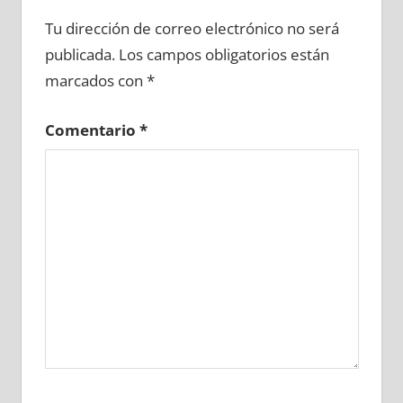
661680081
»
661680082
»
661680083
»
Tu dirección de correo electrónico no será
661680084
»
661680085
»
661680086
»
publicada.
Los campos obligatorios están
661680087
»
661680088
»
661680089
»
marcados con
*
661680090
»
661680091
»
661680092
»
661680093
»
661680094
»
661680095
»
Comentario
*
661680096
»
661680097
»
661680098
»
661680099
»
661680100
»
661680101
»
661680102
»
661680103
»
661680104
»
661680105
»
661680106
»
661680107
»
661680108
»
661680109
»
661680110
»
661680111
»
661680112
»
661680113
»
661680114
»
661680115
»
661680116
»
661680117
»
661680118
»
661680119
»
661680120
»
661680121
»
661680122
»
661680123
»
661680124
»
661680125
»
661680126
»
661680127
»
661680128
»