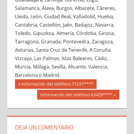
661690033
»
661690034
»
661690035
»
Salamanca, Álava, Burgos, Albacete, Cáceres,
661690036
»
661690037
»
661690038
»
Lleida, León, Ciudad Real, Valladolid, Huelva,
661690039
»
661690040
»
661690041
»
Cantabria, Castellón, Jaén, Badajoz, Navarra,
661690042
»
661690043
»
661690044
»
Toledo, Gipuzkoa, Almería, Córdoba, Girona,
661690045
»
661690046
»
661690047
»
Tarragona, Granada, Pontevedra, Zaragoza,
661690048
»
661690049
»
661690050
»
Asturias, Santa Cruz de Tenerife, A Coruña,
661690051
»
661690052
»
661690053
»
Vizcaya, Las Palmas, Islas Baleares, Cádiz,
661690054
»
661690055
»
661690056
»
Murcia, Málaga, Sevilla, Alicante, Valencia,
661690057
»
661690058
»
661690059
»
Barcelona o Madrid.
661690060
»
661690061
»
661690062
»
Navegación
66169
Entrada
Información del teléfono 71237****
661690063
»
661690064
»
661690065
»
anterior:
de
Siguiente
Información del teléfono 63429****
661690066
»
661690067
»
661690068
»
entrada:
entradas
661690069
»
661690070
»
661690071
»
661690072
»
661690073
»
661690074
»
661690075
»
661690076
»
661690077
»
DEJA UN COMENTARIO
661690078
»
661690079
»
661690080
»