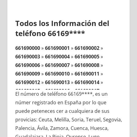
Todos los Información del
teléfono 66169****
661690000
»
661690001
»
661690002
»
661690003
»
661690004
»
661690005
»
661690006
»
661690007
»
661690008
»
661690009
»
661690010
»
661690011
»
661690012
»
661690013
»
661690014
»
661690015
»
661690016
»
661690017
»
El número de teléfono 66169****, es un
661690018
»
661690019
»
661690020
»
númer registrado en España por lo que
661690021
»
661690022
»
661690023
»
puede peteneces cer a cualquiera de sus
661690024
»
661690025
»
661690026
»
provicias: Ceuta, Melilla, Soria, Teruel, Segovia,
661690027
»
661690028
»
661690029
»
Palencia, Ávila, Zamora, Cuenca, Huesca,
661690030
»
661690031
»
661690032
»
Guadalajara, La Rioja, Ourense, Lugo,