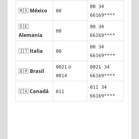
00 34
🇲🇽
México
00
66169****
🇩🇪
00 34
00
Alemania
66169****
00 34
🇮🇹
Italia
00
66169****
ο
0021
0021 34
🇧🇷
Brasil
0014
66169****
011 34
🇨🇦
Canadá
011
66169****