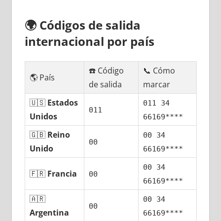
🌍
Códigos dе salida
internacional pοr país
☎️ Código
📞 Cómo
🌎 País
dе salida
marcar
🇺🇸
Estados
011 34
011
Unidos
66169****
🇬🇧
Reino
00 34
00
Unido
66169****
00 34
🇫🇷
Francia
00
66169****
🇦🇷
00 34
00
Argentina
66169****