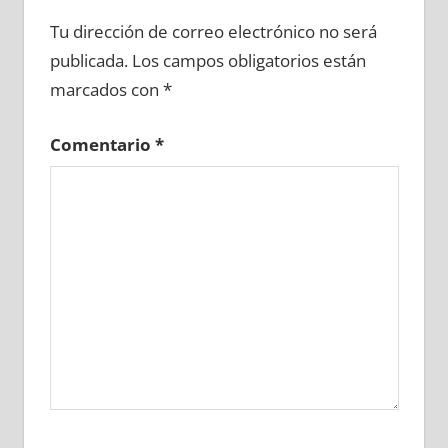
661690081
»
661690082
»
661690083
»
Tu dirección de correo electrónico no será
661690084
»
661690085
»
661690086
»
publicada.
Los campos obligatorios están
661690087
»
661690088
»
661690089
»
marcados con
*
661690090
»
661690091
»
661690092
»
661690093
»
661690094
»
661690095
»
Comentario
*
661690096
»
661690097
»
661690098
»
661690099
»
661690100
»
661690101
»
661690102
»
661690103
»
661690104
»
661690105
»
661690106
»
661690107
»
661690108
»
661690109
»
661690110
»
661690111
»
661690112
»
661690113
»
661690114
»
661690115
»
661690116
»
661690117
»
661690118
»
661690119
»
661690120
»
661690121
»
661690122
»
661690123
»
661690124
»
661690125
»
661690126
»
661690127
»
661690128
»