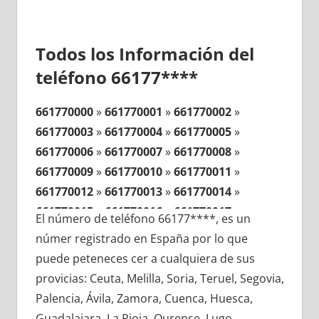
Todos los Información del
teléfono 66177****
661770000
»
661770001
»
661770002
»
661770003
»
661770004
»
661770005
»
661770006
»
661770007
»
661770008
»
661770009
»
661770010
»
661770011
»
661770012
»
661770013
»
661770014
»
661770015
»
661770016
»
661770017
»
El número de teléfono 66177****, es un
661770018
»
661770019
»
661770020
»
númer registrado en España por lo que
661770021
»
661770022
»
661770023
»
puede peteneces cer a cualquiera de sus
661770024
»
661770025
»
661770026
»
provicias: Ceuta, Melilla, Soria, Teruel, Segovia,
661770027
»
661770028
»
661770029
»
Palencia, Ávila, Zamora, Cuenca, Huesca,
661770030
»
661770031
»
661770032
»
Guadalajara, La Rioja, Ourense, Lugo,