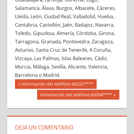
661770033
»
661770034
»
661770035
»
Salamanca, Álava, Burgos, Albacete, Cáceres,
661770036
»
661770037
»
661770038
»
Lleida, León, Ciudad Real, Valladolid, Huelva,
661770039
»
661770040
»
661770041
»
Cantabria, Castellón, Jaén, Badajoz, Navarra,
661770042
»
661770043
»
661770044
»
Toledo, Gipuzkoa, Almería, Córdoba, Girona,
661770045
»
661770046
»
661770047
»
Tarragona, Granada, Pontevedra, Zaragoza,
661770048
»
661770049
»
661770050
»
Asturias, Santa Cruz de Tenerife, A Coruña,
661770051
»
661770052
»
661770053
»
Vizcaya, Las Palmas, Islas Baleares, Cádiz,
661770054
»
661770055
»
661770056
»
Murcia, Málaga, Sevilla, Alicante, Valencia,
661770057
»
661770058
»
661770059
»
Barcelona o Madrid.
661770060
»
661770061
»
661770062
»
Navegación
66177
Entrada
Información del teléfono 69222****
661770063
»
661770064
»
661770065
»
anterior:
de
Siguiente
Información del teléfono 60094****
661770066
»
661770067
»
661770068
»
entrada:
entradas
661770069
»
661770070
»
661770071
»
661770072
»
661770073
»
661770074
»
661770075
»
661770076
»
661770077
»
DEJA UN COMENTARIO
661770078
»
661770079
»
661770080
»