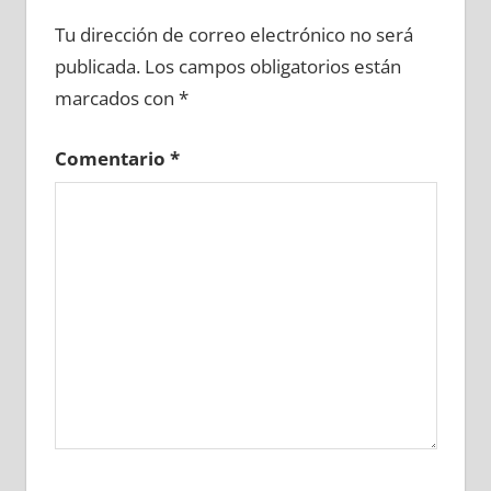
661770081
»
661770082
»
661770083
»
Tu dirección de correo electrónico no será
661770084
»
661770085
»
661770086
»
publicada.
Los campos obligatorios están
661770087
»
661770088
»
661770089
»
marcados con
*
661770090
»
661770091
»
661770092
»
661770093
»
661770094
»
661770095
»
Comentario
*
661770096
»
661770097
»
661770098
»
661770099
»
661770100
»
661770101
»
661770102
»
661770103
»
661770104
»
661770105
»
661770106
»
661770107
»
661770108
»
661770109
»
661770110
»
661770111
»
661770112
»
661770113
»
661770114
»
661770115
»
661770116
»
661770117
»
661770118
»
661770119
»
661770120
»
661770121
»
661770122
»
661770123
»
661770124
»
661770125
»
661770126
»
661770127
»
661770128
»