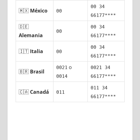
00 34
🇲🇽
México
00
66177****
🇩🇪
00 34
00
Alemania
66177****
00 34
🇮🇹
Italia
00
66177****
ο
0021
0021 34
🇧🇷
Brasil
0014
66177****
011 34
🇨🇦
Canadá
011
66177****