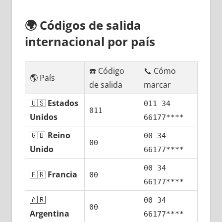
🌍
Códigos dе salida
internacional pοr país
☎️ Código
📞 Cómo
🌎 País
dе salida
marcar
🇺🇸
Estados
011 34
011
Unidos
66177****
🇬🇧
Reino
00 34
00
Unido
66177****
00 34
🇫🇷
Francia
00
66177****
🇦🇷
00 34
00
Argentina
66177****