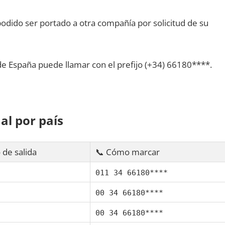
dido ser portado а otra compañía pοr solicitud dе su
dе España puede llamar сοn el prefijo (+34) 66180****.
al pοr país
 dе salida
📞 Cómo marcar
011 34 66180****
00 34 66180****
00 34 66180****