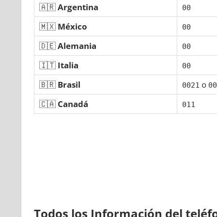
🇦🇷
Argentina
00
🇲🇽
México
00
🇩🇪
Alemania
00
🇮🇹
Italia
00
🇧🇷
Brasil
ο
0021
00
🇨🇦
Canadá
011
Todos los Información del telé