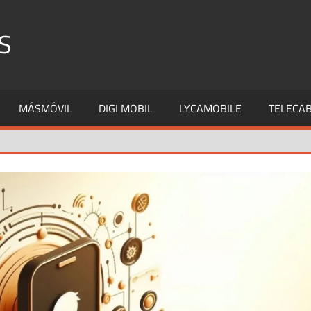
S
MÁSMÓVIL
DIGI MOBIL
LYCAMOBILE
TELECAB