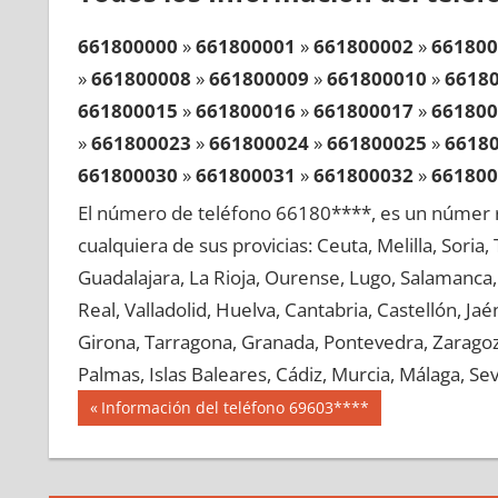
661800000
»
661800001
»
661800002
»
661800
»
661800008
»
661800009
»
661800010
»
6618
661800015
»
661800016
»
661800017
»
661800
»
661800023
»
661800024
»
661800025
»
6618
661800030
»
661800031
»
661800032
»
661800
»
661800038
»
661800039
»
661800040
»
6618
El número de teléfono 66180****, es un númer r
661800045
»
661800046
»
661800047
»
661800
cualquiera de sus provicias: Ceuta, Melilla, Soria
»
661800053
»
661800054
»
661800055
»
6618
Guadalajara, La Rioja, Ourense, Lugo, Salamanca, 
661800060
»
661800061
»
661800062
»
661800
Real, Valladolid, Huelva, Cantabria, Castellón, J
»
661800068
»
661800069
»
661800070
»
6618
Girona, Tarragona, Granada, Pontevedra, Zaragoza
661800075
»
661800076
»
661800077
»
661800
Palmas, Islas Baleares, Cádiz, Murcia, Málaga, Sevi
»
661800083
»
661800084
»
661800085
»
6618
Navegación
66180
Entrada
Información del teléfono 69603****
661800090
»
661800091
»
661800092
»
661800
anterior:
de
»
661800098
»
661800099
»
661800100
»
6618
entradas
661800105
»
661800106
»
661800107
»
661800