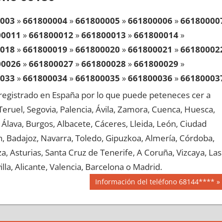
003
»
661800004
»
661800005
»
661800006
»
66180000
00011
»
661800012
»
661800013
»
661800014
»
018
»
661800019
»
661800020
»
661800021
»
66180002
00026
»
661800027
»
661800028
»
661800029
»
033
»
661800034
»
661800035
»
661800036
»
66180003
00041
»
661800042
»
661800043
»
661800044
»
egistrado en España por lo que puede peteneces cer a
048
»
661800049
»
661800050
»
661800051
»
66180005
, Teruel, Segovia, Palencia, Ávila, Zamora, Cuenca, Huesca,
00056
»
661800057
»
661800058
»
661800059
»
Álava, Burgos, Albacete, Cáceres, Lleida, León, Ciudad
063
»
661800064
»
661800065
»
661800066
»
66180006
aén, Badajoz, Navarra, Toledo, Gipuzkoa, Almería, Córdoba,
00071
»
661800072
»
661800073
»
661800074
»
, Asturias, Santa Cruz de Tenerife, A Coruña, Vizcaya, Las
078
»
661800079
»
661800080
»
661800081
»
66180008
lla, Alicante, Valencia, Barcelona o Madrid.
00086
»
661800087
»
661800088
»
661800089
»
Siguiente
Información del teléfono 68144****
093
»
661800094
»
661800095
»
661800096
»
66180009
entrada:
00101
»
661800102
»
661800103
»
661800104
»
108
»
661800109
»
661800110
»
661800111
»
66180011