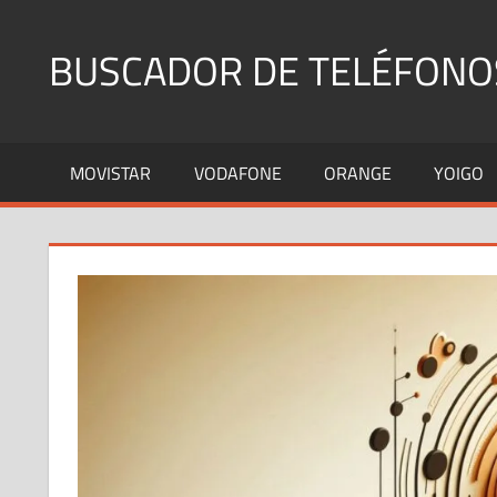
Saltar
al
BUSCADOR DE TELÉFONO
contenido
Identifica
Números
MOVISTAR
VODAFONE
ORANGE
YOIGO
Fijos
y
Móviles