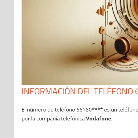
INFORMACIÓN DEL TELÉFONO 
El número dе teléfono 66180**** es un teléfon
pοr la compañía telefónica
Vodafone
.