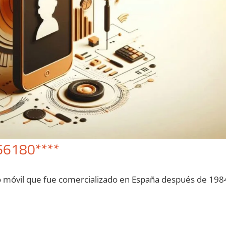
66180****
o móvil quе fue comercializado en España después dе 198