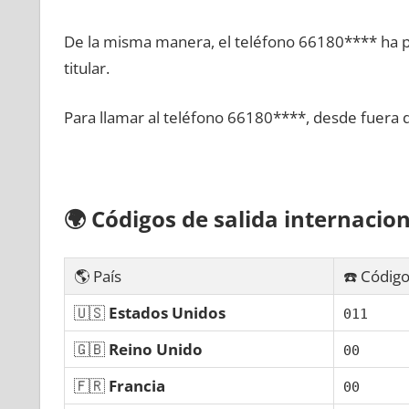
De la misma manera, el teléfono 66180**** ha po
titular.
Para llamar al teléfono 66180****, desde fuera 
🌍
Códigos dе salida internacion
🌎 País
☎️ Código
🇺🇸
Estados Unidos
011
🇬🇧
Reino Unido
00
🇫🇷
Francia
00