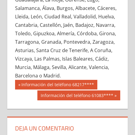
662160033
»
662160034
»
662160035
»
Salamanca, Álava, Burgos, Albacete, Cáceres,
662160036
»
662160037
»
662160038
»
Lleida, León, Ciudad Real, Valladolid, Huelva,
662160039
»
662160040
»
662160041
»
Cantabria, Castellón, Jaén, Badajoz, Navarra,
662160042
»
662160043
»
662160044
»
Toledo, Gipuzkoa, Almería, Córdoba, Girona,
662160045
»
662160046
»
662160047
»
Tarragona, Granada, Pontevedra, Zaragoza,
662160048
»
662160049
»
662160050
»
Asturias, Santa Cruz de Tenerife, A Coruña,
662160051
»
662160052
»
662160053
»
Vizcaya, Las Palmas, Islas Baleares, Cádiz,
662160054
»
662160055
»
662160056
»
Murcia, Málaga, Sevilla, Alicante, Valencia,
662160057
»
662160058
»
662160059
»
Barcelona o Madrid.
662160060
»
662160061
»
662160062
»
Navegación
66216
Entrada
Información del teléfono 68217****
662160063
»
662160064
»
662160065
»
anterior:
de
Siguiente
Información del teléfono 61083****
662160066
»
662160067
»
662160068
»
entrada:
entradas
662160069
»
662160070
»
662160071
»
662160072
»
662160073
»
662160074
»
662160075
»
662160076
»
662160077
»
DEJA UN COMENTARIO
662160078
»
662160079
»
662160080
»