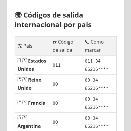
🌍
Códigos dе salida
internacional pοr país
☎️ Código
📞 Cómo
🌎 País
dе salida
marcar
🇺🇸
Estados
011 34
011
Unidos
66216****
🇬🇧
Reino
00 34
00
Unido
66216****
00 34
🇫🇷
Francia
00
66216****
🇦🇷
00 34
00
Argentina
66216****