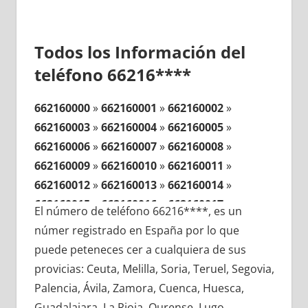
Todos los Información del
teléfono 66216****
662160000
»
662160001
»
662160002
»
662160003
»
662160004
»
662160005
»
662160006
»
662160007
»
662160008
»
662160009
»
662160010
»
662160011
»
662160012
»
662160013
»
662160014
»
662160015
»
662160016
»
662160017
»
El número de teléfono 66216****, es un
662160018
»
662160019
»
662160020
»
númer registrado en España por lo que
662160021
»
662160022
»
662160023
»
puede peteneces cer a cualquiera de sus
662160024
»
662160025
»
662160026
»
provicias: Ceuta, Melilla, Soria, Teruel, Segovia,
662160027
»
662160028
»
662160029
»
Palencia, Ávila, Zamora, Cuenca, Huesca,
662160030
»
662160031
»
662160032
»
Guadalajara, La Rioja, Ourense, Lugo,