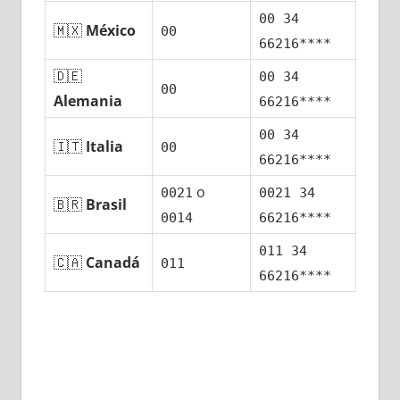
00 34
🇲🇽
México
00
66216****
🇩🇪
00 34
00
Alemania
66216****
00 34
🇮🇹
Italia
00
66216****
ο
0021
0021 34
🇧🇷
Brasil
0014
66216****
011 34
🇨🇦
Canadá
011
66216****