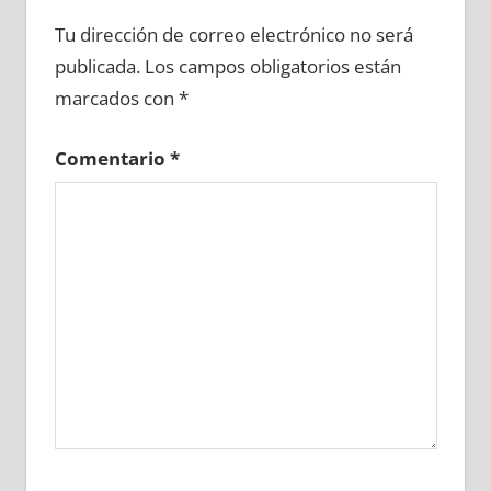
662160081
»
662160082
»
662160083
»
Tu dirección de correo electrónico no será
662160084
»
662160085
»
662160086
»
publicada.
Los campos obligatorios están
662160087
»
662160088
»
662160089
»
marcados con
*
662160090
»
662160091
»
662160092
»
662160093
»
662160094
»
662160095
»
Comentario
*
662160096
»
662160097
»
662160098
»
662160099
»
662160100
»
662160101
»
662160102
»
662160103
»
662160104
»
662160105
»
662160106
»
662160107
»
662160108
»
662160109
»
662160110
»
662160111
»
662160112
»
662160113
»
662160114
»
662160115
»
662160116
»
662160117
»
662160118
»
662160119
»
662160120
»
662160121
»
662160122
»
662160123
»
662160124
»
662160125
»
662160126
»
662160127
»
662160128
»