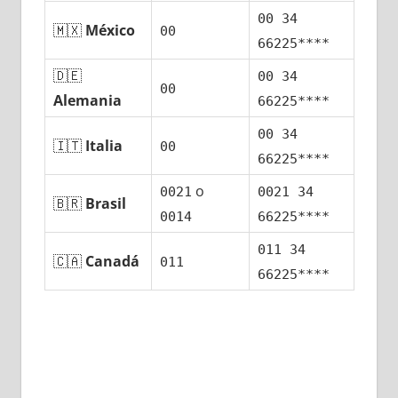
00 34
🇲🇽
México
00
66225****
🇩🇪
00 34
00
Alemania
66225****
00 34
🇮🇹
Italia
00
66225****
ο
0021
0021 34
🇧🇷
Brasil
0014
66225****
011 34
🇨🇦
Canadá
011
66225****