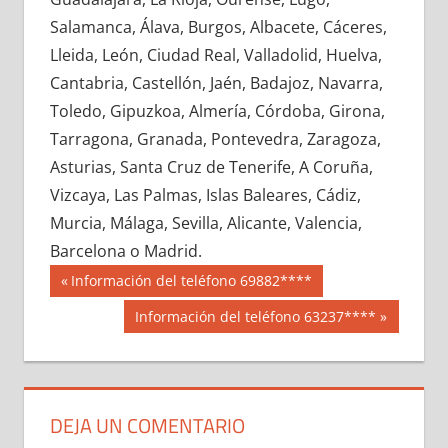
662250033
»
662250034
»
662250035
»
Salamanca, Álava, Burgos, Albacete, Cáceres,
662250036
»
662250037
»
662250038
»
Lleida, León, Ciudad Real, Valladolid, Huelva,
662250039
»
662250040
»
662250041
»
Cantabria, Castellón, Jaén, Badajoz, Navarra,
662250042
»
662250043
»
662250044
»
Toledo, Gipuzkoa, Almería, Córdoba, Girona,
662250045
»
662250046
»
662250047
»
Tarragona, Granada, Pontevedra, Zaragoza,
662250048
»
662250049
»
662250050
»
Asturias, Santa Cruz de Tenerife, A Coruña,
662250051
»
662250052
»
662250053
»
Vizcaya, Las Palmas, Islas Baleares, Cádiz,
662250054
»
662250055
»
662250056
»
Murcia, Málaga, Sevilla, Alicante, Valencia,
662250057
»
662250058
»
662250059
»
Barcelona o Madrid.
662250060
»
662250061
»
662250062
»
Navegación
66225
Entrada
Información del teléfono 69882****
662250063
»
662250064
»
662250065
»
anterior:
de
Siguiente
Información del teléfono 63237****
662250066
»
662250067
»
662250068
»
entrada:
entradas
662250069
»
662250070
»
662250071
»
662250072
»
662250073
»
662250074
»
662250075
»
662250076
»
662250077
»
DEJA UN COMENTARIO
662250078
»
662250079
»
662250080
»