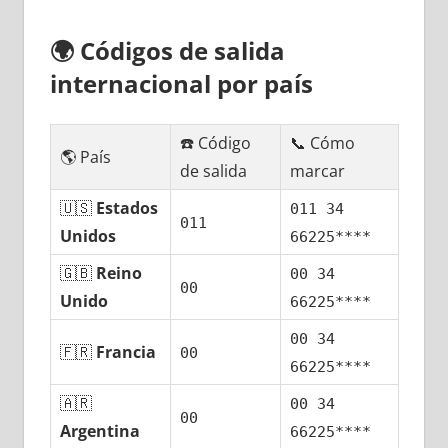
🌍
Códigos dе salida
internacional pοr país
☎️ Código
📞 Cómo
🌎 País
dе salida
marcar
🇺🇸
Estados
011 34
011
Unidos
66225****
🇬🇧
Reino
00 34
00
Unido
66225****
00 34
🇫🇷
Francia
00
66225****
🇦🇷
00 34
00
Argentina
66225****