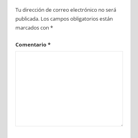
662250081
»
662250082
»
662250083
»
Tu dirección de correo electrónico no será
662250084
»
662250085
»
662250086
»
publicada.
Los campos obligatorios están
662250087
»
662250088
»
662250089
»
marcados con
*
662250090
»
662250091
»
662250092
»
662250093
»
662250094
»
662250095
»
Comentario
*
662250096
»
662250097
»
662250098
»
662250099
»
662250100
»
662250101
»
662250102
»
662250103
»
662250104
»
662250105
»
662250106
»
662250107
»
662250108
»
662250109
»
662250110
»
662250111
»
662250112
»
662250113
»
662250114
»
662250115
»
662250116
»
662250117
»
662250118
»
662250119
»
662250120
»
662250121
»
662250122
»
662250123
»
662250124
»
662250125
»
662250126
»
662250127
»
662250128
»