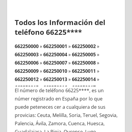
Todos los Información del
teléfono 66225****
662250000
»
662250001
»
662250002
»
662250003
»
662250004
»
662250005
»
662250006
»
662250007
»
662250008
»
662250009
»
662250010
»
662250011
»
662250012
»
662250013
»
662250014
»
662250015
»
662250016
»
662250017
»
El número de teléfono 66225****, es un
662250018
»
662250019
»
662250020
»
númer registrado en España por lo que
662250021
»
662250022
»
662250023
»
puede peteneces cer a cualquiera de sus
662250024
»
662250025
»
662250026
»
provicias: Ceuta, Melilla, Soria, Teruel, Segovia,
662250027
»
662250028
»
662250029
»
Palencia, Ávila, Zamora, Cuenca, Huesca,
662250030
»
662250031
»
662250032
»
Guadalajara, La Rioja, Ourense, Lugo,