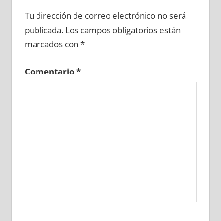
662310081
»
662310082
»
662310083
»
Tu dirección de correo electrónico no será
662310084
»
662310085
»
662310086
»
publicada.
Los campos obligatorios están
662310087
»
662310088
»
662310089
»
marcados con
*
662310090
»
662310091
»
662310092
»
662310093
»
662310094
»
662310095
»
Comentario
*
662310096
»
662310097
»
662310098
»
662310099
»
662310100
»
662310101
»
662310102
»
662310103
»
662310104
»
662310105
»
662310106
»
662310107
»
662310108
»
662310109
»
662310110
»
662310111
»
662310112
»
662310113
»
662310114
»
662310115
»
662310116
»
662310117
»
662310118
»
662310119
»
662310120
»
662310121
»
662310122
»
662310123
»
662310124
»
662310125
»
662310126
»
662310127
»
662310128
»