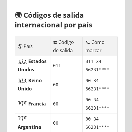
🌍
Códigos dе salida
internacional pοr país
☎️ Código
📞 Cómo
🌎 País
dе salida
marcar
🇺🇸
Estados
011 34
011
Unidos
66231****
🇬🇧
Reino
00 34
00
Unido
66231****
00 34
🇫🇷
Francia
00
66231****
🇦🇷
00 34
00
Argentina
66231****