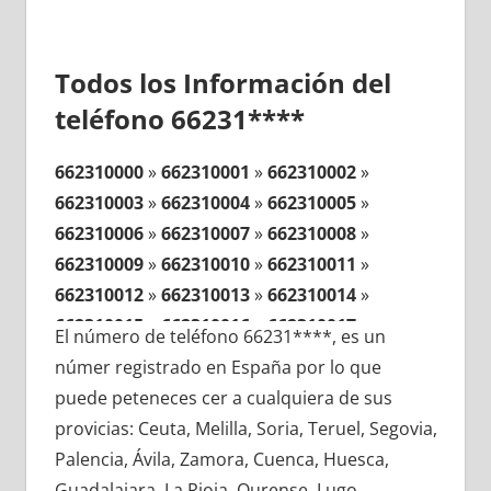
Todos los Información del
teléfono 66231****
662310000
»
662310001
»
662310002
»
662310003
»
662310004
»
662310005
»
662310006
»
662310007
»
662310008
»
662310009
»
662310010
»
662310011
»
662310012
»
662310013
»
662310014
»
662310015
»
662310016
»
662310017
»
El número de teléfono 66231****, es un
662310018
»
662310019
»
662310020
»
númer registrado en España por lo que
662310021
»
662310022
»
662310023
»
puede peteneces cer a cualquiera de sus
662310024
»
662310025
»
662310026
»
provicias: Ceuta, Melilla, Soria, Teruel, Segovia,
662310027
»
662310028
»
662310029
»
Palencia, Ávila, Zamora, Cuenca, Huesca,
662310030
»
662310031
»
662310032
»
Guadalajara, La Rioja, Ourense, Lugo,