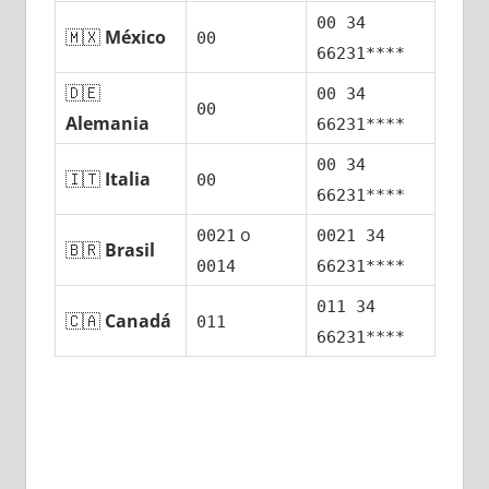
00 34
🇲🇽
México
00
66231****
🇩🇪
00 34
00
Alemania
66231****
00 34
🇮🇹
Italia
00
66231****
ο
0021
0021 34
🇧🇷
Brasil
0014
66231****
011 34
🇨🇦
Canadá
011
66231****