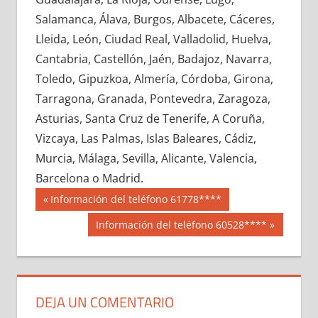
662310033
»
662310034
»
662310035
»
Salamanca, Álava, Burgos, Albacete, Cáceres,
662310036
»
662310037
»
662310038
»
Lleida, León, Ciudad Real, Valladolid, Huelva,
662310039
»
662310040
»
662310041
»
Cantabria, Castellón, Jaén, Badajoz, Navarra,
662310042
»
662310043
»
662310044
»
Toledo, Gipuzkoa, Almería, Córdoba, Girona,
662310045
»
662310046
»
662310047
»
Tarragona, Granada, Pontevedra, Zaragoza,
662310048
»
662310049
»
662310050
»
Asturias, Santa Cruz de Tenerife, A Coruña,
662310051
»
662310052
»
662310053
»
Vizcaya, Las Palmas, Islas Baleares, Cádiz,
662310054
»
662310055
»
662310056
»
Murcia, Málaga, Sevilla, Alicante, Valencia,
662310057
»
662310058
»
662310059
»
Barcelona o Madrid.
662310060
»
662310061
»
662310062
»
Navegación
66231
Entrada
Información del teléfono 61778****
662310063
»
662310064
»
662310065
»
anterior:
de
Siguiente
Información del teléfono 60528****
662310066
»
662310067
»
662310068
»
entrada:
entradas
662310069
»
662310070
»
662310071
»
662310072
»
662310073
»
662310074
»
662310075
»
662310076
»
662310077
»
DEJA UN COMENTARIO
662310078
»
662310079
»
662310080
»