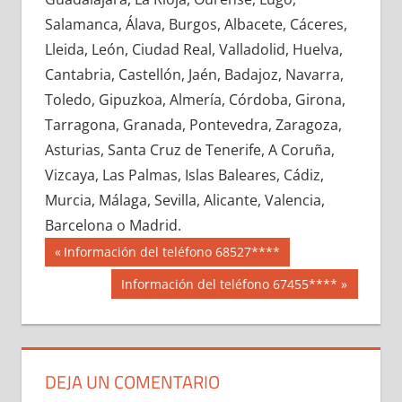
662350033
»
662350034
»
662350035
»
Salamanca, Álava, Burgos, Albacete, Cáceres,
662350036
»
662350037
»
662350038
»
Lleida, León, Ciudad Real, Valladolid, Huelva,
662350039
»
662350040
»
662350041
»
Cantabria, Castellón, Jaén, Badajoz, Navarra,
662350042
»
662350043
»
662350044
»
Toledo, Gipuzkoa, Almería, Córdoba, Girona,
662350045
»
662350046
»
662350047
»
Tarragona, Granada, Pontevedra, Zaragoza,
662350048
»
662350049
»
662350050
»
Asturias, Santa Cruz de Tenerife, A Coruña,
662350051
»
662350052
»
662350053
»
Vizcaya, Las Palmas, Islas Baleares, Cádiz,
662350054
»
662350055
»
662350056
»
Murcia, Málaga, Sevilla, Alicante, Valencia,
662350057
»
662350058
»
662350059
»
Barcelona o Madrid.
662350060
»
662350061
»
662350062
»
Navegación
66235
Entrada
Información del teléfono 68527****
662350063
»
662350064
»
662350065
»
anterior:
de
Siguiente
Información del teléfono 67455****
662350066
»
662350067
»
662350068
»
entrada:
entradas
662350069
»
662350070
»
662350071
»
662350072
»
662350073
»
662350074
»
662350075
»
662350076
»
662350077
»
DEJA UN COMENTARIO
662350078
»
662350079
»
662350080
»