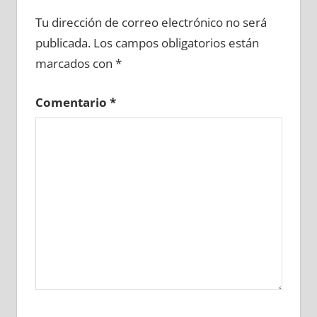
662350081
»
662350082
»
662350083
»
Tu dirección de correo electrónico no será
662350084
»
662350085
»
662350086
»
publicada.
Los campos obligatorios están
662350087
»
662350088
»
662350089
»
marcados con
*
662350090
»
662350091
»
662350092
»
662350093
»
662350094
»
662350095
»
Comentario
*
662350096
»
662350097
»
662350098
»
662350099
»
662350100
»
662350101
»
662350102
»
662350103
»
662350104
»
662350105
»
662350106
»
662350107
»
662350108
»
662350109
»
662350110
»
662350111
»
662350112
»
662350113
»
662350114
»
662350115
»
662350116
»
662350117
»
662350118
»
662350119
»
662350120
»
662350121
»
662350122
»
662350123
»
662350124
»
662350125
»
662350126
»
662350127
»
662350128
»