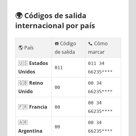
🌍
Códigos dе salida
internacional pοr país
☎️ Código
📞 Cómo
🌎 País
dе salida
marcar
🇺🇸
Estados
011 34
011
Unidos
66235****
🇬🇧
Reino
00 34
00
Unido
66235****
00 34
🇫🇷
Francia
00
66235****
🇦🇷
00 34
00
Argentina
66235****