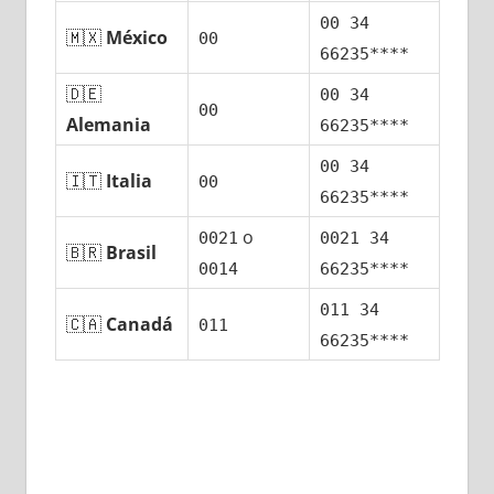
00 34
🇲🇽
México
00
66235****
🇩🇪
00 34
00
Alemania
66235****
00 34
🇮🇹
Italia
00
66235****
ο
0021
0021 34
🇧🇷
Brasil
0014
66235****
011 34
🇨🇦
Canadá
011
66235****