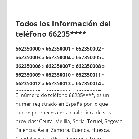
Todos los Información del
teléfono 66235****
662350000
»
662350001
»
662350002
»
662350003
»
662350004
»
662350005
»
662350006
»
662350007
»
662350008
»
662350009
»
662350010
»
662350011
»
662350012
»
662350013
»
662350014
»
662350015
»
662350016
»
662350017
»
El número de teléfono 66235****, es un
662350018
»
662350019
»
662350020
»
númer registrado en España por lo que
662350021
»
662350022
»
662350023
»
puede peteneces cer a cualquiera de sus
662350024
»
662350025
»
662350026
»
provicias: Ceuta, Melilla, Soria, Teruel, Segovia,
662350027
»
662350028
»
662350029
»
Palencia, Ávila, Zamora, Cuenca, Huesca,
662350030
»
662350031
»
662350032
»
Guadalajara, La Rioja, Ourense, Lugo,