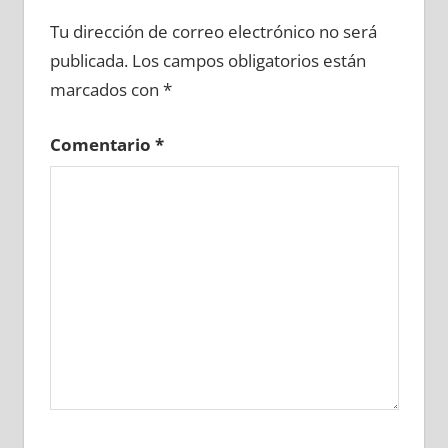
662680081
»
662680082
»
662680083
»
Tu dirección de correo electrónico no será
662680084
»
662680085
»
662680086
»
publicada.
Los campos obligatorios están
662680087
»
662680088
»
662680089
»
marcados con
*
662680090
»
662680091
»
662680092
»
662680093
»
662680094
»
662680095
»
Comentario
*
662680096
»
662680097
»
662680098
»
662680099
»
662680100
»
662680101
»
662680102
»
662680103
»
662680104
»
662680105
»
662680106
»
662680107
»
662680108
»
662680109
»
662680110
»
662680111
»
662680112
»
662680113
»
662680114
»
662680115
»
662680116
»
662680117
»
662680118
»
662680119
»
662680120
»
662680121
»
662680122
»
662680123
»
662680124
»
662680125
»
662680126
»
662680127
»
662680128
»