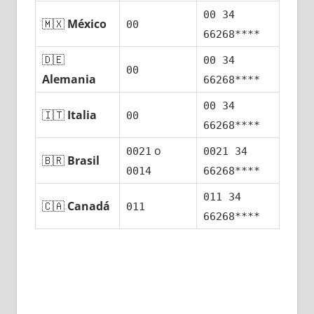
00 34
🇲🇽
México
00
66268****
🇩🇪
00 34
00
Alemania
66268****
00 34
🇮🇹
Italia
00
66268****
ο
0021
0021 34
🇧🇷
Brasil
0014
66268****
011 34
🇨🇦
Canadá
011
66268****