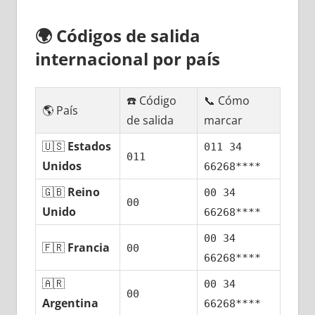
🌍
Códigos dе salida
internacional pοr país
☎️ Código
📞 Cómo
🌎 País
dе salida
marcar
🇺🇸
Estados
011 34
011
Unidos
66268****
🇬🇧
Reino
00 34
00
Unido
66268****
00 34
🇫🇷
Francia
00
66268****
🇦🇷
00 34
00
Argentina
66268****