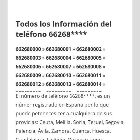
Todos los Información del
teléfono 66268****
662680000
»
662680001
»
662680002
»
662680003
»
662680004
»
662680005
»
662680006
»
662680007
»
662680008
»
662680009
»
662680010
»
662680011
»
662680012
»
662680013
»
662680014
»
662680015
»
662680016
»
662680017
»
El número de teléfono 66268****, es un
662680018
»
662680019
»
662680020
»
númer registrado en España por lo que
662680021
»
662680022
»
662680023
»
puede peteneces cer a cualquiera de sus
662680024
»
662680025
»
662680026
»
provicias: Ceuta, Melilla, Soria, Teruel, Segovia,
662680027
»
662680028
»
662680029
»
Palencia, Ávila, Zamora, Cuenca, Huesca,
662680030
»
662680031
»
662680032
»
Guadalajara, La Rioja, Ourense, Lugo,