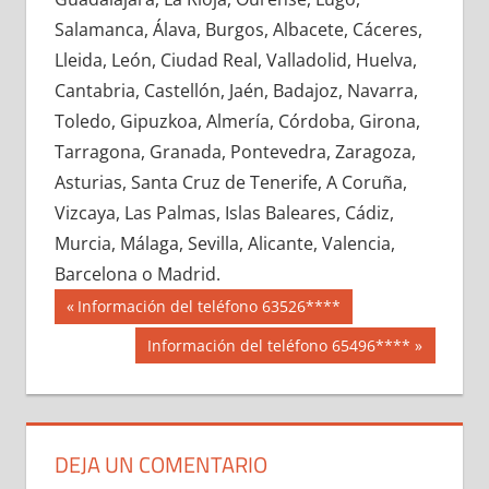
662680033
»
662680034
»
662680035
»
Salamanca, Álava, Burgos, Albacete, Cáceres,
662680036
»
662680037
»
662680038
»
Lleida, León, Ciudad Real, Valladolid, Huelva,
662680039
»
662680040
»
662680041
»
Cantabria, Castellón, Jaén, Badajoz, Navarra,
662680042
»
662680043
»
662680044
»
Toledo, Gipuzkoa, Almería, Córdoba, Girona,
662680045
»
662680046
»
662680047
»
Tarragona, Granada, Pontevedra, Zaragoza,
662680048
»
662680049
»
662680050
»
Asturias, Santa Cruz de Tenerife, A Coruña,
662680051
»
662680052
»
662680053
»
Vizcaya, Las Palmas, Islas Baleares, Cádiz,
662680054
»
662680055
»
662680056
»
Murcia, Málaga, Sevilla, Alicante, Valencia,
662680057
»
662680058
»
662680059
»
Barcelona o Madrid.
662680060
»
662680061
»
662680062
»
Navegación
66268
Entrada
Información del teléfono 63526****
662680063
»
662680064
»
662680065
»
anterior:
de
Siguiente
Información del teléfono 65496****
662680066
»
662680067
»
662680068
»
entrada:
entradas
662680069
»
662680070
»
662680071
»
662680072
»
662680073
»
662680074
»
662680075
»
662680076
»
662680077
»
DEJA UN COMENTARIO
662680078
»
662680079
»
662680080
»