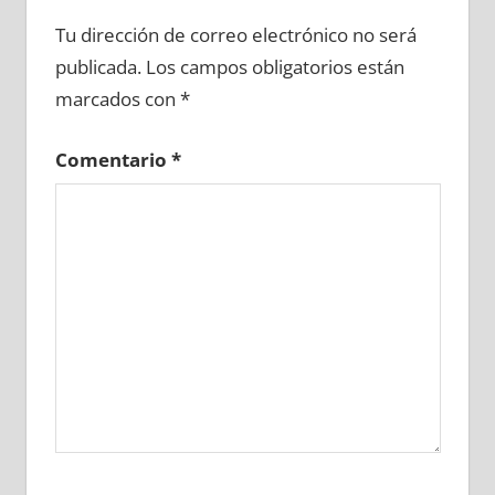
662770081
»
662770082
»
662770083
»
Tu dirección de correo electrónico no será
662770084
»
662770085
»
662770086
»
publicada.
Los campos obligatorios están
662770087
»
662770088
»
662770089
»
marcados con
*
662770090
»
662770091
»
662770092
»
662770093
»
662770094
»
662770095
»
Comentario
*
662770096
»
662770097
»
662770098
»
662770099
»
662770100
»
662770101
»
662770102
»
662770103
»
662770104
»
662770105
»
662770106
»
662770107
»
662770108
»
662770109
»
662770110
»
662770111
»
662770112
»
662770113
»
662770114
»
662770115
»
662770116
»
662770117
»
662770118
»
662770119
»
662770120
»
662770121
»
662770122
»
662770123
»
662770124
»
662770125
»
662770126
»
662770127
»
662770128
»