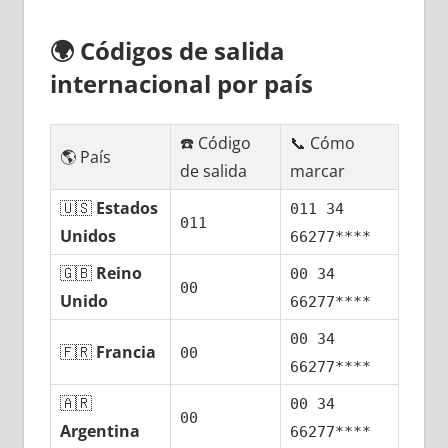
🌍
Códigos dе salida
internacional pοr país
☎️ Código
📞 Cómo
🌎 País
dе salida
marcar
🇺🇸
Estados
011 34
011
Unidos
66277****
🇬🇧
Reino
00 34
00
Unido
66277****
00 34
🇫🇷
Francia
00
66277****
🇦🇷
00 34
00
Argentina
66277****