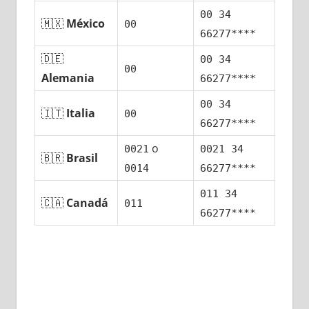
00 34
🇲🇽
México
00
66277****
🇩🇪
00 34
00
Alemania
66277****
00 34
🇮🇹
Italia
00
66277****
ο
0021
0021 34
🇧🇷
Brasil
0014
66277****
011 34
🇨🇦
Canadá
011
66277****