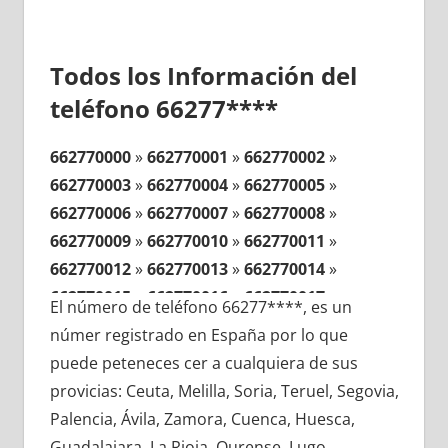
Todos los Información del
teléfono 66277****
662770000
»
662770001
»
662770002
»
662770003
»
662770004
»
662770005
»
662770006
»
662770007
»
662770008
»
662770009
»
662770010
»
662770011
»
662770012
»
662770013
»
662770014
»
662770015
»
662770016
»
662770017
»
El número de teléfono 66277****, es un
662770018
»
662770019
»
662770020
»
númer registrado en España por lo que
662770021
»
662770022
»
662770023
»
puede peteneces cer a cualquiera de sus
662770024
»
662770025
»
662770026
»
provicias: Ceuta, Melilla, Soria, Teruel, Segovia,
662770027
»
662770028
»
662770029
»
Palencia, Ávila, Zamora, Cuenca, Huesca,
662770030
»
662770031
»
662770032
»
Guadalajara, La Rioja, Ourense, Lugo,