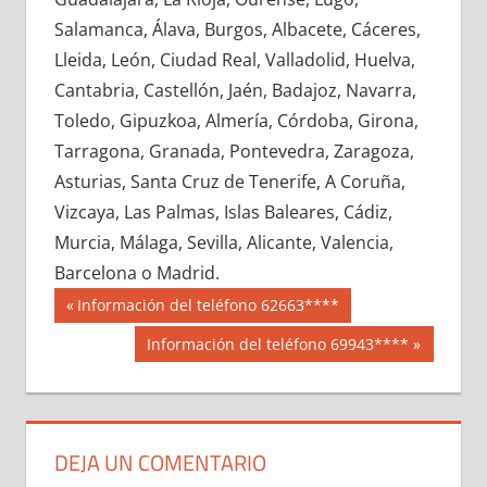
662770033
»
662770034
»
662770035
»
Salamanca, Álava, Burgos, Albacete, Cáceres,
662770036
»
662770037
»
662770038
»
Lleida, León, Ciudad Real, Valladolid, Huelva,
662770039
»
662770040
»
662770041
»
Cantabria, Castellón, Jaén, Badajoz, Navarra,
662770042
»
662770043
»
662770044
»
Toledo, Gipuzkoa, Almería, Córdoba, Girona,
662770045
»
662770046
»
662770047
»
Tarragona, Granada, Pontevedra, Zaragoza,
662770048
»
662770049
»
662770050
»
Asturias, Santa Cruz de Tenerife, A Coruña,
662770051
»
662770052
»
662770053
»
Vizcaya, Las Palmas, Islas Baleares, Cádiz,
662770054
»
662770055
»
662770056
»
Murcia, Málaga, Sevilla, Alicante, Valencia,
662770057
»
662770058
»
662770059
»
Barcelona o Madrid.
662770060
»
662770061
»
662770062
»
Navegación
66277
Entrada
Información del teléfono 62663****
662770063
»
662770064
»
662770065
»
anterior:
de
Siguiente
Información del teléfono 69943****
662770066
»
662770067
»
662770068
»
entrada:
entradas
662770069
»
662770070
»
662770071
»
662770072
»
662770073
»
662770074
»
662770075
»
662770076
»
662770077
»
DEJA UN COMENTARIO
662770078
»
662770079
»
662770080
»