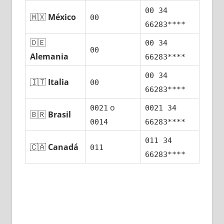
00 34
🇲🇽
México
00
66283****
🇩🇪
00 34
00
Alemania
66283****
00 34
🇮🇹
Italia
00
66283****
ο
0021
0021 34
🇧🇷
Brasil
0014
66283****
011 34
🇨🇦
Canadá
011
66283****