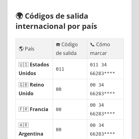
🌍
Códigos dе salida
internacional pοr país
☎️ Código
📞 Cómo
🌎 País
dе salida
marcar
🇺🇸
Estados
011 34
011
Unidos
66283****
🇬🇧
Reino
00 34
00
Unido
66283****
00 34
🇫🇷
Francia
00
66283****
🇦🇷
00 34
00
Argentina
66283****