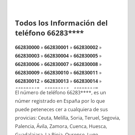
Todos los Información del
teléfono 66283****
662830000
»
662830001
»
662830002
»
662830003
»
662830004
»
662830005
»
662830006
»
662830007
»
662830008
»
662830009
»
662830010
»
662830011
»
662830012
»
662830013
»
662830014
»
662830015
»
662830016
»
662830017
»
El número de teléfono 66283****, es un
662830018
»
662830019
»
662830020
»
númer registrado en España por lo que
662830021
»
662830022
»
662830023
»
puede peteneces cer a cualquiera de sus
662830024
»
662830025
»
662830026
»
provicias: Ceuta, Melilla, Soria, Teruel, Segovia,
662830027
»
662830028
»
662830029
»
Palencia, Ávila, Zamora, Cuenca, Huesca,
662830030
»
662830031
»
662830032
»
Guadalajara, La Rioja, Ourense, Lugo,