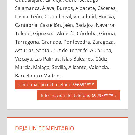
662830033
»
662830034
»
662830035
»
Salamanca, Álava, Burgos, Albacete, Cáceres,
662830036
»
662830037
»
662830038
»
Lleida, León, Ciudad Real, Valladolid, Huelva,
662830039
»
662830040
»
662830041
»
Cantabria, Castellón, Jaén, Badajoz, Navarra,
662830042
»
662830043
»
662830044
»
Toledo, Gipuzkoa, Almería, Córdoba, Girona,
662830045
»
662830046
»
662830047
»
Tarragona, Granada, Pontevedra, Zaragoza,
662830048
»
662830049
»
662830050
»
Asturias, Santa Cruz de Tenerife, A Coruña,
662830051
»
662830052
»
662830053
»
Vizcaya, Las Palmas, Islas Baleares, Cádiz,
662830054
»
662830055
»
662830056
»
Murcia, Málaga, Sevilla, Alicante, Valencia,
662830057
»
662830058
»
662830059
»
Barcelona o Madrid.
662830060
»
662830061
»
662830062
»
Navegación
66283
Entrada
Información del teléfono 65669****
662830063
»
662830064
»
662830065
»
anterior:
de
Siguiente
Información del teléfono 69298****
662830066
»
662830067
»
662830068
»
entrada:
entradas
662830069
»
662830070
»
662830071
»
662830072
»
662830073
»
662830074
»
662830075
»
662830076
»
662830077
»
DEJA UN COMENTARIO
662830078
»
662830079
»
662830080
»