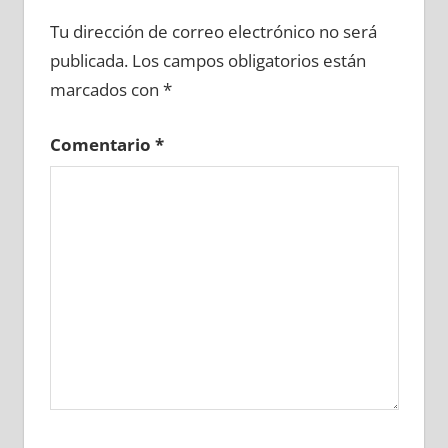
662830081
»
662830082
»
662830083
»
Tu dirección de correo electrónico no será
662830084
»
662830085
»
662830086
»
publicada.
Los campos obligatorios están
662830087
»
662830088
»
662830089
»
marcados con
*
662830090
»
662830091
»
662830092
»
662830093
»
662830094
»
662830095
»
Comentario
*
662830096
»
662830097
»
662830098
»
662830099
»
662830100
»
662830101
»
662830102
»
662830103
»
662830104
»
662830105
»
662830106
»
662830107
»
662830108
»
662830109
»
662830110
»
662830111
»
662830112
»
662830113
»
662830114
»
662830115
»
662830116
»
662830117
»
662830118
»
662830119
»
662830120
»
662830121
»
662830122
»
662830123
»
662830124
»
662830125
»
662830126
»
662830127
»
662830128
»