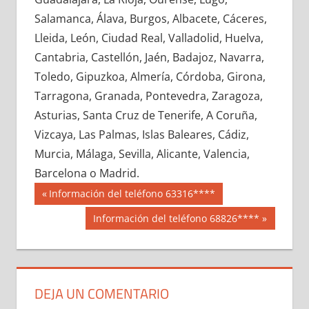
662940033
»
662940034
»
662940035
»
Salamanca, Álava, Burgos, Albacete, Cáceres,
662940036
»
662940037
»
662940038
»
Lleida, León, Ciudad Real, Valladolid, Huelva,
662940039
»
662940040
»
662940041
»
Cantabria, Castellón, Jaén, Badajoz, Navarra,
662940042
»
662940043
»
662940044
»
Toledo, Gipuzkoa, Almería, Córdoba, Girona,
662940045
»
662940046
»
662940047
»
Tarragona, Granada, Pontevedra, Zaragoza,
662940048
»
662940049
»
662940050
»
Asturias, Santa Cruz de Tenerife, A Coruña,
662940051
»
662940052
»
662940053
»
Vizcaya, Las Palmas, Islas Baleares, Cádiz,
662940054
»
662940055
»
662940056
»
Murcia, Málaga, Sevilla, Alicante, Valencia,
662940057
»
662940058
»
662940059
»
Barcelona o Madrid.
662940060
»
662940061
»
662940062
»
Navegación
66294
Entrada
Información del teléfono 63316****
662940063
»
662940064
»
662940065
»
anterior:
de
Siguiente
Información del teléfono 68826****
662940066
»
662940067
»
662940068
»
entrada:
entradas
662940069
»
662940070
»
662940071
»
662940072
»
662940073
»
662940074
»
662940075
»
662940076
»
662940077
»
DEJA UN COMENTARIO
662940078
»
662940079
»
662940080
»