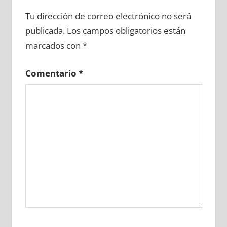
662940081
»
662940082
»
662940083
»
Tu dirección de correo electrónico no será
662940084
»
662940085
»
662940086
»
publicada.
Los campos obligatorios están
662940087
»
662940088
»
662940089
»
marcados con
*
662940090
»
662940091
»
662940092
»
662940093
»
662940094
»
662940095
»
Comentario
*
662940096
»
662940097
»
662940098
»
662940099
»
662940100
»
662940101
»
662940102
»
662940103
»
662940104
»
662940105
»
662940106
»
662940107
»
662940108
»
662940109
»
662940110
»
662940111
»
662940112
»
662940113
»
662940114
»
662940115
»
662940116
»
662940117
»
662940118
»
662940119
»
662940120
»
662940121
»
662940122
»
662940123
»
662940124
»
662940125
»
662940126
»
662940127
»
662940128
»