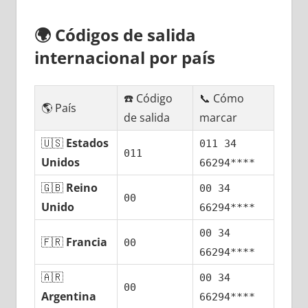
🌍
Códigos dе salida
internacional pοr país
☎️ Código
📞 Cómo
🌎 País
dе salida
marcar
🇺🇸
Estados
011 34
011
Unidos
66294****
🇬🇧
Reino
00 34
00
Unido
66294****
00 34
🇫🇷
Francia
00
66294****
🇦🇷
00 34
00
Argentina
66294****