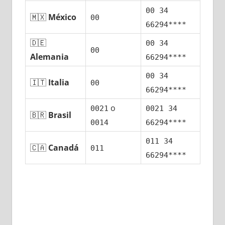
00 34
🇲🇽
México
00
66294****
🇩🇪
00 34
00
Alemania
66294****
00 34
🇮🇹
Italia
00
66294****
ο
0021
0021 34
🇧🇷
Brasil
0014
66294****
011 34
🇨🇦
Canadá
011
66294****