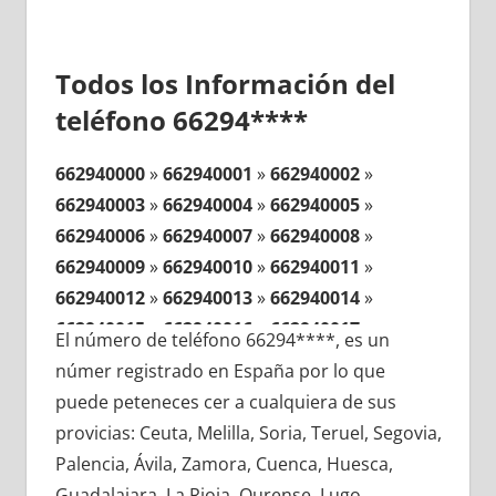
Todos los Información del
teléfono 66294****
662940000
»
662940001
»
662940002
»
662940003
»
662940004
»
662940005
»
662940006
»
662940007
»
662940008
»
662940009
»
662940010
»
662940011
»
662940012
»
662940013
»
662940014
»
662940015
»
662940016
»
662940017
»
El número de teléfono 66294****, es un
662940018
»
662940019
»
662940020
»
númer registrado en España por lo que
662940021
»
662940022
»
662940023
»
puede peteneces cer a cualquiera de sus
662940024
»
662940025
»
662940026
»
provicias: Ceuta, Melilla, Soria, Teruel, Segovia,
662940027
»
662940028
»
662940029
»
Palencia, Ávila, Zamora, Cuenca, Huesca,
662940030
»
662940031
»
662940032
»
Guadalajara, La Rioja, Ourense, Lugo,