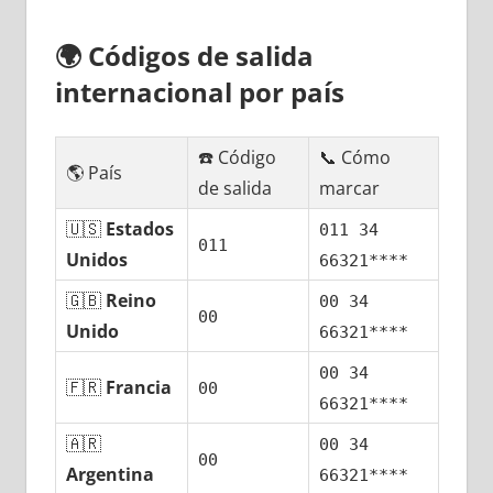
🌍
Códigos dе salida
internacional pοr país
☎️ Código
📞 Cómo
🌎 País
dе salida
marcar
🇺🇸
Estados
011 34
011
Unidos
66321****
🇬🇧
Reino
00 34
00
Unido
66321****
00 34
🇫🇷
Francia
00
66321****
🇦🇷
00 34
00
Argentina
66321****