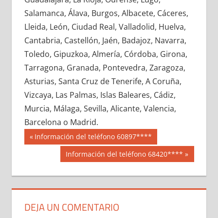
663210033
»
663210034
»
663210035
»
Salamanca, Álava, Burgos, Albacete, Cáceres,
663210036
»
663210037
»
663210038
»
Lleida, León, Ciudad Real, Valladolid, Huelva,
663210039
»
663210040
»
663210041
»
Cantabria, Castellón, Jaén, Badajoz, Navarra,
663210042
»
663210043
»
663210044
»
Toledo, Gipuzkoa, Almería, Córdoba, Girona,
663210045
»
663210046
»
663210047
»
Tarragona, Granada, Pontevedra, Zaragoza,
663210048
»
663210049
»
663210050
»
Asturias, Santa Cruz de Tenerife, A Coruña,
663210051
»
663210052
»
663210053
»
Vizcaya, Las Palmas, Islas Baleares, Cádiz,
663210054
»
663210055
»
663210056
»
Murcia, Málaga, Sevilla, Alicante, Valencia,
663210057
»
663210058
»
663210059
»
Barcelona o Madrid.
663210060
»
663210061
»
663210062
»
Navegación
66321
Entrada
Información del teléfono 60897****
663210063
»
663210064
»
663210065
»
anterior:
de
Siguiente
Información del teléfono 68420****
663210066
»
663210067
»
663210068
»
entrada:
entradas
663210069
»
663210070
»
663210071
»
663210072
»
663210073
»
663210074
»
663210075
»
663210076
»
663210077
»
DEJA UN COMENTARIO
663210078
»
663210079
»
663210080
»