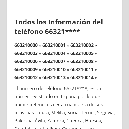
Todos los Información del
teléfono 66321****
663210000
»
663210001
»
663210002
»
663210003
»
663210004
»
663210005
»
663210006
»
663210007
»
663210008
»
663210009
»
663210010
»
663210011
»
663210012
»
663210013
»
663210014
»
663210015
»
663210016
»
663210017
»
El número de teléfono 66321****, es un
663210018
»
663210019
»
663210020
»
númer registrado en España por lo que
663210021
»
663210022
»
663210023
»
puede peteneces cer a cualquiera de sus
663210024
»
663210025
»
663210026
»
provicias: Ceuta, Melilla, Soria, Teruel, Segovia,
663210027
»
663210028
»
663210029
»
Palencia, Ávila, Zamora, Cuenca, Huesca,
663210030
»
663210031
»
663210032
»
Guadalajara, La Rioja, Ourense, Lugo,