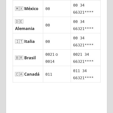
00 34
🇲🇽
México
00
66321****
🇩🇪
00 34
00
Alemania
66321****
00 34
🇮🇹
Italia
00
66321****
ο
0021
0021 34
🇧🇷
Brasil
0014
66321****
011 34
🇨🇦
Canadá
011
66321****