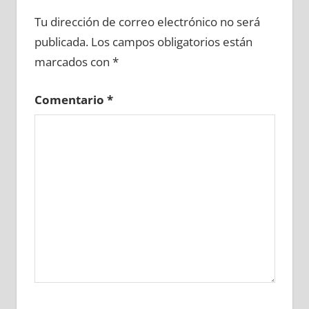
663210081
»
663210082
»
663210083
»
Tu dirección de correo electrónico no será
663210084
»
663210085
»
663210086
»
publicada.
Los campos obligatorios están
663210087
»
663210088
»
663210089
»
marcados con
*
663210090
»
663210091
»
663210092
»
663210093
»
663210094
»
663210095
»
Comentario
*
663210096
»
663210097
»
663210098
»
663210099
»
663210100
»
663210101
»
663210102
»
663210103
»
663210104
»
663210105
»
663210106
»
663210107
»
663210108
»
663210109
»
663210110
»
663210111
»
663210112
»
663210113
»
663210114
»
663210115
»
663210116
»
663210117
»
663210118
»
663210119
»
663210120
»
663210121
»
663210122
»
663210123
»
663210124
»
663210125
»
663210126
»
663210127
»
663210128
»