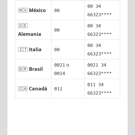
00 34
🇲🇽
México
00
66323****
🇩🇪
00 34
00
Alemania
66323****
00 34
🇮🇹
Italia
00
66323****
ο
0021
0021 34
🇧🇷
Brasil
0014
66323****
011 34
🇨🇦
Canadá
011
66323****