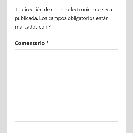
663230081
»
663230082
»
663230083
»
Tu dirección de correo electrónico no será
663230084
»
663230085
»
663230086
»
publicada.
Los campos obligatorios están
663230087
»
663230088
»
663230089
»
marcados con
*
663230090
»
663230091
»
663230092
»
663230093
»
663230094
»
663230095
»
Comentario
*
663230096
»
663230097
»
663230098
»
663230099
»
663230100
»
663230101
»
663230102
»
663230103
»
663230104
»
663230105
»
663230106
»
663230107
»
663230108
»
663230109
»
663230110
»
663230111
»
663230112
»
663230113
»
663230114
»
663230115
»
663230116
»
663230117
»
663230118
»
663230119
»
663230120
»
663230121
»
663230122
»
663230123
»
663230124
»
663230125
»
663230126
»
663230127
»
663230128
»