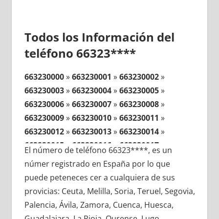
Todos los Información del
teléfono 66323****
663230000
»
663230001
»
663230002
»
663230003
»
663230004
»
663230005
»
663230006
»
663230007
»
663230008
»
663230009
»
663230010
»
663230011
»
663230012
»
663230013
»
663230014
»
663230015
»
663230016
»
663230017
»
El número de teléfono 66323****, es un
663230018
»
663230019
»
663230020
»
númer registrado en España por lo que
663230021
»
663230022
»
663230023
»
puede peteneces cer a cualquiera de sus
663230024
»
663230025
»
663230026
»
provicias: Ceuta, Melilla, Soria, Teruel, Segovia,
663230027
»
663230028
»
663230029
»
Palencia, Ávila, Zamora, Cuenca, Huesca,
663230030
»
663230031
»
663230032
»
Guadalajara, La Rioja, Ourense, Lugo,