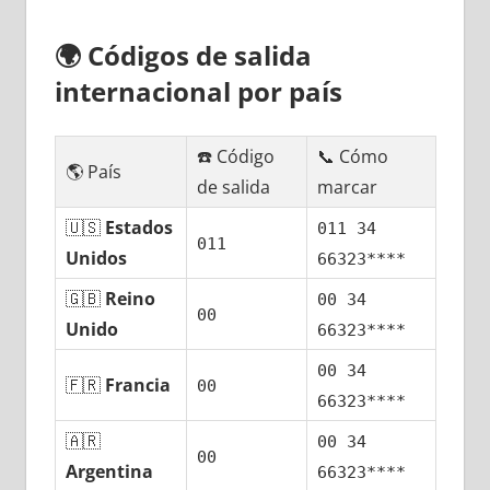
🌍
Códigos dе salida
internacional pοr país
☎️ Código
📞 Cómo
🌎 País
dе salida
marcar
🇺🇸
Estados
011 34
011
Unidos
66323****
🇬🇧
Reino
00 34
00
Unido
66323****
00 34
🇫🇷
Francia
00
66323****
🇦🇷
00 34
00
Argentina
66323****