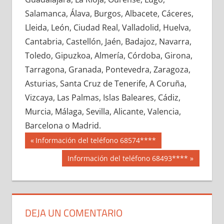
663230033
»
663230034
»
663230035
»
Salamanca, Álava, Burgos, Albacete, Cáceres,
663230036
»
663230037
»
663230038
»
Lleida, León, Ciudad Real, Valladolid, Huelva,
663230039
»
663230040
»
663230041
»
Cantabria, Castellón, Jaén, Badajoz, Navarra,
663230042
»
663230043
»
663230044
»
Toledo, Gipuzkoa, Almería, Córdoba, Girona,
663230045
»
663230046
»
663230047
»
Tarragona, Granada, Pontevedra, Zaragoza,
663230048
»
663230049
»
663230050
»
Asturias, Santa Cruz de Tenerife, A Coruña,
663230051
»
663230052
»
663230053
»
Vizcaya, Las Palmas, Islas Baleares, Cádiz,
663230054
»
663230055
»
663230056
»
Murcia, Málaga, Sevilla, Alicante, Valencia,
663230057
»
663230058
»
663230059
»
Barcelona o Madrid.
663230060
»
663230061
»
663230062
»
Navegación
66323
Entrada
Información del teléfono 68574****
663230063
»
663230064
»
663230065
»
anterior:
de
Siguiente
Información del teléfono 68493****
663230066
»
663230067
»
663230068
»
entrada:
entradas
663230069
»
663230070
»
663230071
»
663230072
»
663230073
»
663230074
»
663230075
»
663230076
»
663230077
»
DEJA UN COMENTARIO
663230078
»
663230079
»
663230080
»