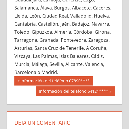
663280033
»
663280034
»
663280035
»
Salamanca, Álava, Burgos, Albacete, Cáceres,
663280036
»
663280037
»
663280038
»
Lleida, León, Ciudad Real, Valladolid, Huelva,
663280039
»
663280040
»
663280041
»
Cantabria, Castellón, Jaén, Badajoz, Navarra,
663280042
»
663280043
»
663280044
»
Toledo, Gipuzkoa, Almería, Córdoba, Girona,
663280045
»
663280046
»
663280047
»
Tarragona, Granada, Pontevedra, Zaragoza,
663280048
»
663280049
»
663280050
»
Asturias, Santa Cruz de Tenerife, A Coruña,
663280051
»
663280052
»
663280053
»
Vizcaya, Las Palmas, Islas Baleares, Cádiz,
663280054
»
663280055
»
663280056
»
Murcia, Málaga, Sevilla, Alicante, Valencia,
663280057
»
663280058
»
663280059
»
Barcelona o Madrid.
663280060
»
663280061
»
663280062
»
Navegación
66328
Entrada
Información del teléfono 67890****
663280063
»
663280064
»
663280065
»
anterior:
de
Siguiente
Información del teléfono 64121****
663280066
»
663280067
»
663280068
»
entrada:
entradas
663280069
»
663280070
»
663280071
»
663280072
»
663280073
»
663280074
»
663280075
»
663280076
»
663280077
»
DEJA UN COMENTARIO
663280078
»
663280079
»
663280080
»