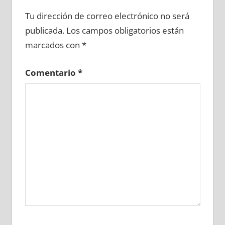
663280081
»
663280082
»
663280083
»
Tu dirección de correo electrónico no será
663280084
»
663280085
»
663280086
»
publicada.
Los campos obligatorios están
663280087
»
663280088
»
663280089
»
marcados con
*
663280090
»
663280091
»
663280092
»
663280093
»
663280094
»
663280095
»
Comentario
*
663280096
»
663280097
»
663280098
»
663280099
»
663280100
»
663280101
»
663280102
»
663280103
»
663280104
»
663280105
»
663280106
»
663280107
»
663280108
»
663280109
»
663280110
»
663280111
»
663280112
»
663280113
»
663280114
»
663280115
»
663280116
»
663280117
»
663280118
»
663280119
»
663280120
»
663280121
»
663280122
»
663280123
»
663280124
»
663280125
»
663280126
»
663280127
»
663280128
»