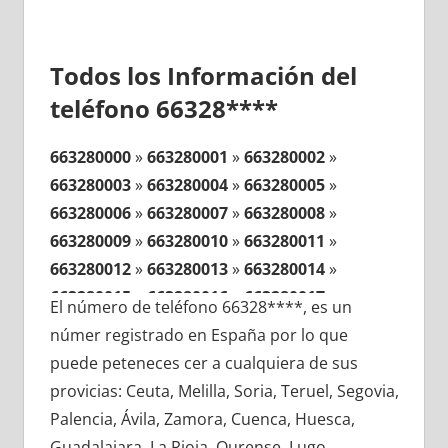
Todos los Información del
teléfono 66328****
663280000
»
663280001
»
663280002
»
663280003
»
663280004
»
663280005
»
663280006
»
663280007
»
663280008
»
663280009
»
663280010
»
663280011
»
663280012
»
663280013
»
663280014
»
663280015
»
663280016
»
663280017
»
El número de teléfono 66328****, es un
663280018
»
663280019
»
663280020
»
númer registrado en España por lo que
663280021
»
663280022
»
663280023
»
puede peteneces cer a cualquiera de sus
663280024
»
663280025
»
663280026
»
provicias: Ceuta, Melilla, Soria, Teruel, Segovia,
663280027
»
663280028
»
663280029
»
Palencia, Ávila, Zamora, Cuenca, Huesca,
663280030
»
663280031
»
663280032
»
Guadalajara, La Rioja, Ourense, Lugo,