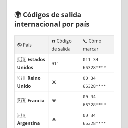
🌍
Códigos dе salida
internacional pοr país
☎️ Código
📞 Cómo
🌎 País
dе salida
marcar
🇺🇸
Estados
011 34
011
Unidos
66328****
🇬🇧
Reino
00 34
00
Unido
66328****
00 34
🇫🇷
Francia
00
66328****
🇦🇷
00 34
00
Argentina
66328****