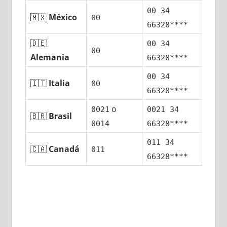
00 34
🇲🇽
México
00
66328****
🇩🇪
00 34
00
Alemania
66328****
00 34
🇮🇹
Italia
00
66328****
ο
0021
0021 34
🇧🇷
Brasil
0014
66328****
011 34
🇨🇦
Canadá
011
66328****