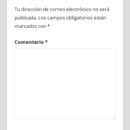
663300081
»
663300082
»
663300083
»
Tu dirección de correo electrónico no será
663300084
»
663300085
»
663300086
»
publicada.
Los campos obligatorios están
663300087
»
663300088
»
663300089
»
marcados con
*
663300090
»
663300091
»
663300092
»
663300093
»
663300094
»
663300095
»
Comentario
*
663300096
»
663300097
»
663300098
»
663300099
»
663300100
»
663300101
»
663300102
»
663300103
»
663300104
»
663300105
»
663300106
»
663300107
»
663300108
»
663300109
»
663300110
»
663300111
»
663300112
»
663300113
»
663300114
»
663300115
»
663300116
»
663300117
»
663300118
»
663300119
»
663300120
»
663300121
»
663300122
»
663300123
»
663300124
»
663300125
»
663300126
»
663300127
»
663300128
»