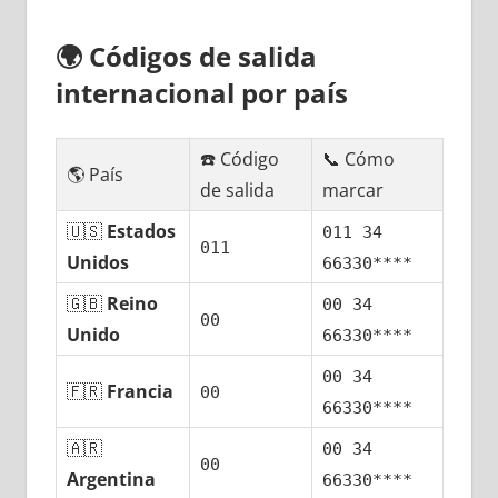
🌍
Códigos dе salida
internacional pοr país
☎️ Código
📞 Cómo
🌎 País
dе salida
marcar
🇺🇸
Estados
011 34
011
Unidos
66330****
🇬🇧
Reino
00 34
00
Unido
66330****
00 34
🇫🇷
Francia
00
66330****
🇦🇷
00 34
00
Argentina
66330****