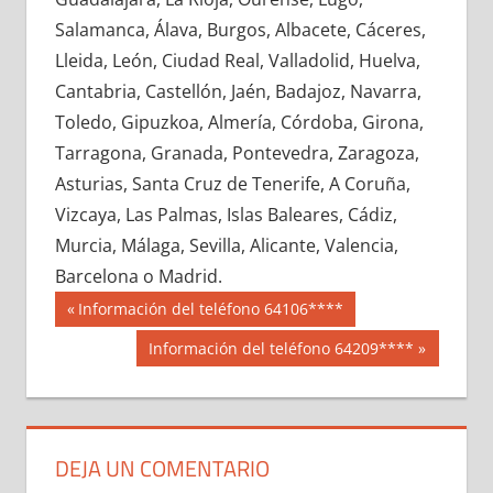
663300033
»
663300034
»
663300035
»
Salamanca, Álava, Burgos, Albacete, Cáceres,
663300036
»
663300037
»
663300038
»
Lleida, León, Ciudad Real, Valladolid, Huelva,
663300039
»
663300040
»
663300041
»
Cantabria, Castellón, Jaén, Badajoz, Navarra,
663300042
»
663300043
»
663300044
»
Toledo, Gipuzkoa, Almería, Córdoba, Girona,
663300045
»
663300046
»
663300047
»
Tarragona, Granada, Pontevedra, Zaragoza,
663300048
»
663300049
»
663300050
»
Asturias, Santa Cruz de Tenerife, A Coruña,
663300051
»
663300052
»
663300053
»
Vizcaya, Las Palmas, Islas Baleares, Cádiz,
663300054
»
663300055
»
663300056
»
Murcia, Málaga, Sevilla, Alicante, Valencia,
663300057
»
663300058
»
663300059
»
Barcelona o Madrid.
663300060
»
663300061
»
663300062
»
Navegación
66330
Entrada
Información del teléfono 64106****
663300063
»
663300064
»
663300065
»
anterior:
de
Siguiente
Información del teléfono 64209****
663300066
»
663300067
»
663300068
»
entrada:
entradas
663300069
»
663300070
»
663300071
»
663300072
»
663300073
»
663300074
»
663300075
»
663300076
»
663300077
»
DEJA UN COMENTARIO
663300078
»
663300079
»
663300080
»