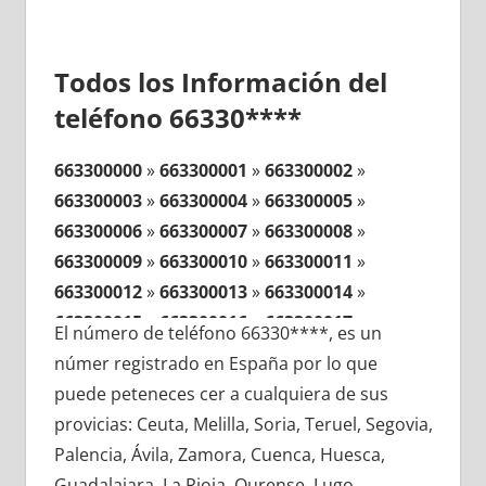
Todos los Información del
teléfono 66330****
663300000
»
663300001
»
663300002
»
663300003
»
663300004
»
663300005
»
663300006
»
663300007
»
663300008
»
663300009
»
663300010
»
663300011
»
663300012
»
663300013
»
663300014
»
663300015
»
663300016
»
663300017
»
El número de teléfono 66330****, es un
663300018
»
663300019
»
663300020
»
númer registrado en España por lo que
663300021
»
663300022
»
663300023
»
puede peteneces cer a cualquiera de sus
663300024
»
663300025
»
663300026
»
provicias: Ceuta, Melilla, Soria, Teruel, Segovia,
663300027
»
663300028
»
663300029
»
Palencia, Ávila, Zamora, Cuenca, Huesca,
663300030
»
663300031
»
663300032
»
Guadalajara, La Rioja, Ourense, Lugo,