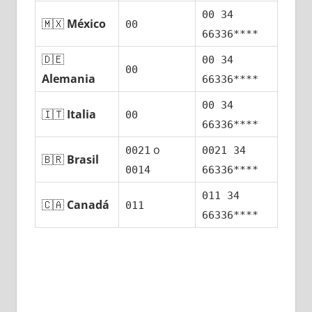
00 34
🇲🇽
México
00
66336****
🇩🇪
00 34
00
Alemania
66336****
00 34
🇮🇹
Italia
00
66336****
ο
0021
0021 34
🇧🇷
Brasil
0014
66336****
011 34
🇨🇦
Canadá
011
66336****