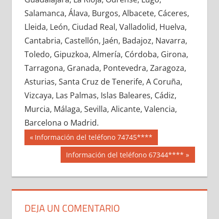
663360033
»
663360034
»
663360035
»
Salamanca, Álava, Burgos, Albacete, Cáceres,
663360036
»
663360037
»
663360038
»
Lleida, León, Ciudad Real, Valladolid, Huelva,
663360039
»
663360040
»
663360041
»
Cantabria, Castellón, Jaén, Badajoz, Navarra,
663360042
»
663360043
»
663360044
»
Toledo, Gipuzkoa, Almería, Córdoba, Girona,
663360045
»
663360046
»
663360047
»
Tarragona, Granada, Pontevedra, Zaragoza,
663360048
»
663360049
»
663360050
»
Asturias, Santa Cruz de Tenerife, A Coruña,
663360051
»
663360052
»
663360053
»
Vizcaya, Las Palmas, Islas Baleares, Cádiz,
663360054
»
663360055
»
663360056
»
Murcia, Málaga, Sevilla, Alicante, Valencia,
663360057
»
663360058
»
663360059
»
Barcelona o Madrid.
663360060
»
663360061
»
663360062
»
Navegación
66336
Entrada
Información del teléfono 74745****
663360063
»
663360064
»
663360065
»
anterior:
de
Siguiente
Información del teléfono 67344****
663360066
»
663360067
»
663360068
»
entrada:
entradas
663360069
»
663360070
»
663360071
»
663360072
»
663360073
»
663360074
»
663360075
»
663360076
»
663360077
»
DEJA UN COMENTARIO
663360078
»
663360079
»
663360080
»