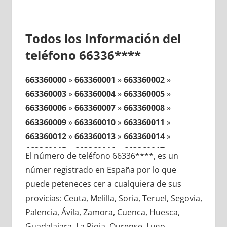
Todos los Información del
teléfono 66336****
663360000
»
663360001
»
663360002
»
663360003
»
663360004
»
663360005
»
663360006
»
663360007
»
663360008
»
663360009
»
663360010
»
663360011
»
663360012
»
663360013
»
663360014
»
663360015
»
663360016
»
663360017
»
El número de teléfono 66336****, es un
663360018
»
663360019
»
663360020
»
númer registrado en España por lo que
663360021
»
663360022
»
663360023
»
puede peteneces cer a cualquiera de sus
663360024
»
663360025
»
663360026
»
provicias: Ceuta, Melilla, Soria, Teruel, Segovia,
663360027
»
663360028
»
663360029
»
Palencia, Ávila, Zamora, Cuenca, Huesca,
663360030
»
663360031
»
663360032
»
Guadalajara, La Rioja, Ourense, Lugo,