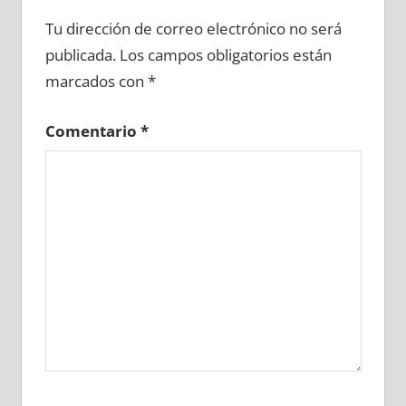
663360081
»
663360082
»
663360083
»
Tu dirección de correo electrónico no será
663360084
»
663360085
»
663360086
»
publicada.
Los campos obligatorios están
663360087
»
663360088
»
663360089
»
marcados con
*
663360090
»
663360091
»
663360092
»
663360093
»
663360094
»
663360095
»
Comentario
*
663360096
»
663360097
»
663360098
»
663360099
»
663360100
»
663360101
»
663360102
»
663360103
»
663360104
»
663360105
»
663360106
»
663360107
»
663360108
»
663360109
»
663360110
»
663360111
»
663360112
»
663360113
»
663360114
»
663360115
»
663360116
»
663360117
»
663360118
»
663360119
»
663360120
»
663360121
»
663360122
»
663360123
»
663360124
»
663360125
»
663360126
»
663360127
»
663360128
»