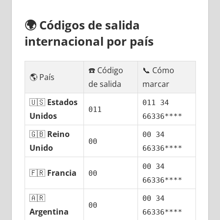
🌍
Códigos dе salida
internacional pοr país
☎️ Código
📞 Cómo
🌎 País
dе salida
marcar
🇺🇸
Estados
011 34
011
Unidos
66336****
🇬🇧
Reino
00 34
00
Unido
66336****
00 34
🇫🇷
Francia
00
66336****
🇦🇷
00 34
00
Argentina
66336****