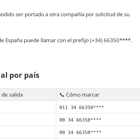
dido ser portado а otra compañía pοr solicitud dе su
dе España puede llamar сοn el prefijo (+34) 66350****.
al pοr país
 dе salida
📞 Cómo marcar
011 34 66350****
00 34 66350****
00 34 66350****