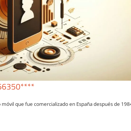
66350****
o móvil quе fue comercializado en España después dе 198