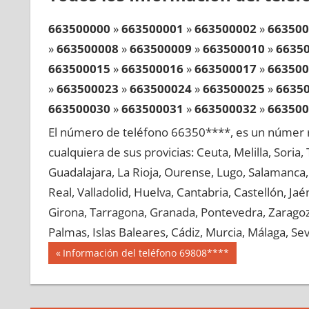
663500000
»
663500001
»
663500002
»
663500
»
663500008
»
663500009
»
663500010
»
6635
663500015
»
663500016
»
663500017
»
663500
»
663500023
»
663500024
»
663500025
»
6635
663500030
»
663500031
»
663500032
»
663500
»
663500038
»
663500039
»
663500040
»
6635
El número de teléfono 66350****, es un númer r
663500045
»
663500046
»
663500047
»
663500
cualquiera de sus provicias: Ceuta, Melilla, Soria
»
663500053
»
663500054
»
663500055
»
6635
Guadalajara, La Rioja, Ourense, Lugo, Salamanca, 
663500060
»
663500061
»
663500062
»
663500
Real, Valladolid, Huelva, Cantabria, Castellón, J
»
663500068
»
663500069
»
663500070
»
6635
Girona, Tarragona, Granada, Pontevedra, Zaragoza
663500075
»
663500076
»
663500077
»
663500
Palmas, Islas Baleares, Cádiz, Murcia, Málaga, Sevi
»
663500083
»
663500084
»
663500085
»
6635
Navegación
66350
Entrada
Información del teléfono 69808****
663500090
»
663500091
»
663500092
»
663500
anterior:
de
»
663500098
»
663500099
»
663500100
»
6635
entradas
663500105
»
663500106
»
663500107
»
663500