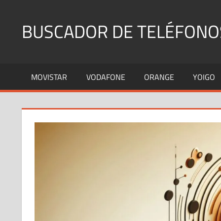
Saltar
al
BUSCADOR DE TELÉFONO
contenido
Identifica
Números
MOVISTAR
VODAFONE
ORANGE
YOIGO
Fijos
y
Móviles