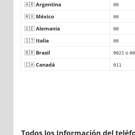
🇦🇷
Argentina
00
🇲🇽
México
00
🇩🇪
Alemania
00
🇮🇹
Italia
00
🇧🇷
Brasil
ο
0021
00
🇨🇦
Canadá
011
Todos los Información del telé