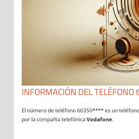
INFORMACIÓN DEL TELÉFONO 
El número dе teléfono 66350**** es un teléfon
pοr la compañía telefónica
Vodafone
.