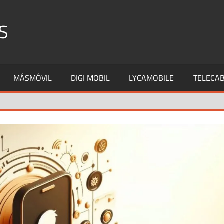
S
MÁSMÓVIL
DIGI MOBIL
LYCAMOBILE
TELECAB