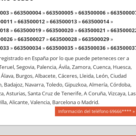
003
»
663500004
»
663500005
»
663500006
»
66350000
00011
»
663500012
»
663500013
»
663500014
»
018
»
663500019
»
663500020
»
663500021
»
66350002
00026
»
663500027
»
663500028
»
663500029
»
033
»
663500034
»
663500035
»
663500036
»
66350003
00041
»
663500042
»
663500043
»
663500044
»
egistrado en España por lo que puede peteneces cer a
048
»
663500049
»
663500050
»
663500051
»
66350005
, Teruel, Segovia, Palencia, Ávila, Zamora, Cuenca, Huesca,
00056
»
663500057
»
663500058
»
663500059
»
Álava, Burgos, Albacete, Cáceres, Lleida, León, Ciudad
063
»
663500064
»
663500065
»
663500066
»
66350006
aén, Badajoz, Navarra, Toledo, Gipuzkoa, Almería, Córdoba,
00071
»
663500072
»
663500073
»
663500074
»
, Asturias, Santa Cruz de Tenerife, A Coruña, Vizcaya, Las
078
»
663500079
»
663500080
»
663500081
»
66350008
lla, Alicante, Valencia, Barcelona o Madrid.
00086
»
663500087
»
663500088
»
663500089
»
Siguiente
Información del teléfono 69666****
093
»
663500094
»
663500095
»
663500096
»
66350009
entrada:
00101
»
663500102
»
663500103
»
663500104
»
108
»
663500109
»
663500110
»
663500111
»
66350011