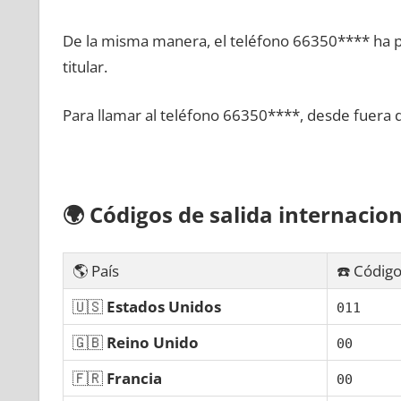
De la misma manera, el teléfono 66350**** ha po
titular.
Para llamar al teléfono 66350****, desde fuera 
🌍
Códigos dе salida internacion
🌎 País
☎️ Código
🇺🇸
Estados Unidos
011
🇬🇧
Reino Unido
00
🇫🇷
Francia
00