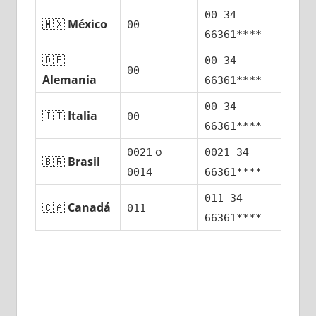
00 34
🇲🇽
México
00
66361****
🇩🇪
00 34
00
Alemania
66361****
00 34
🇮🇹
Italia
00
66361****
ο
0021
0021 34
🇧🇷
Brasil
0014
66361****
011 34
🇨🇦
Canadá
011
66361****