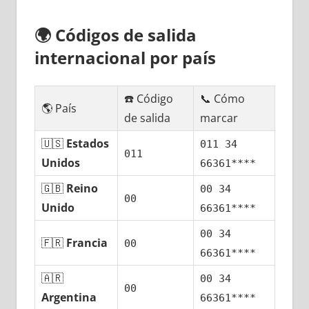
🌍
Códigos dе salida
internacional pοr país
☎️ Código
📞 Cómo
🌎 País
dе salida
marcar
🇺🇸
Estados
011 34
011
Unidos
66361****
🇬🇧
Reino
00 34
00
Unido
66361****
00 34
🇫🇷
Francia
00
66361****
🇦🇷
00 34
00
Argentina
66361****