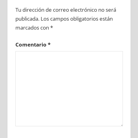
663610081
»
663610082
»
663610083
»
Tu dirección de correo electrónico no será
663610084
»
663610085
»
663610086
»
publicada.
Los campos obligatorios están
663610087
»
663610088
»
663610089
»
marcados con
*
663610090
»
663610091
»
663610092
»
663610093
»
663610094
»
663610095
»
Comentario
*
663610096
»
663610097
»
663610098
»
663610099
»
663610100
»
663610101
»
663610102
»
663610103
»
663610104
»
663610105
»
663610106
»
663610107
»
663610108
»
663610109
»
663610110
»
663610111
»
663610112
»
663610113
»
663610114
»
663610115
»
663610116
»
663610117
»
663610118
»
663610119
»
663610120
»
663610121
»
663610122
»
663610123
»
663610124
»
663610125
»
663610126
»
663610127
»
663610128
»