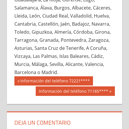
663610033
»
663610034
»
663610035
»
Salamanca, Álava, Burgos, Albacete, Cáceres,
663610036
»
663610037
»
663610038
»
Lleida, León, Ciudad Real, Valladolid, Huelva,
663610039
»
663610040
»
663610041
»
Cantabria, Castellón, Jaén, Badajoz, Navarra,
663610042
»
663610043
»
663610044
»
Toledo, Gipuzkoa, Almería, Córdoba, Girona,
663610045
»
663610046
»
663610047
»
Tarragona, Granada, Pontevedra, Zaragoza,
663610048
»
663610049
»
663610050
»
Asturias, Santa Cruz de Tenerife, A Coruña,
663610051
»
663610052
»
663610053
»
Vizcaya, Las Palmas, Islas Baleares, Cádiz,
663610054
»
663610055
»
663610056
»
Murcia, Málaga, Sevilla, Alicante, Valencia,
663610057
»
663610058
»
663610059
»
Barcelona o Madrid.
663610060
»
663610061
»
663610062
»
Navegación
66361
Entrada
Información del teléfono 72221****
663610063
»
663610064
»
663610065
»
anterior:
de
Siguiente
Información del teléfono 71185****
663610066
»
663610067
»
663610068
»
entrada:
entradas
663610069
»
663610070
»
663610071
»
663610072
»
663610073
»
663610074
»
663610075
»
663610076
»
663610077
»
DEJA UN COMENTARIO
663610078
»
663610079
»
663610080
»