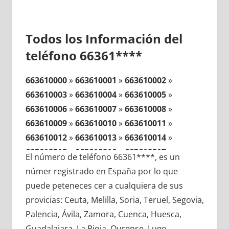
Todos los Información del
teléfono 66361****
663610000
»
663610001
»
663610002
»
663610003
»
663610004
»
663610005
»
663610006
»
663610007
»
663610008
»
663610009
»
663610010
»
663610011
»
663610012
»
663610013
»
663610014
»
663610015
»
663610016
»
663610017
»
El número de teléfono 66361****, es un
663610018
»
663610019
»
663610020
»
númer registrado en España por lo que
663610021
»
663610022
»
663610023
»
puede peteneces cer a cualquiera de sus
663610024
»
663610025
»
663610026
»
provicias: Ceuta, Melilla, Soria, Teruel, Segovia,
663610027
»
663610028
»
663610029
»
Palencia, Ávila, Zamora, Cuenca, Huesca,
663610030
»
663610031
»
663610032
»
Guadalajara, La Rioja, Ourense, Lugo,