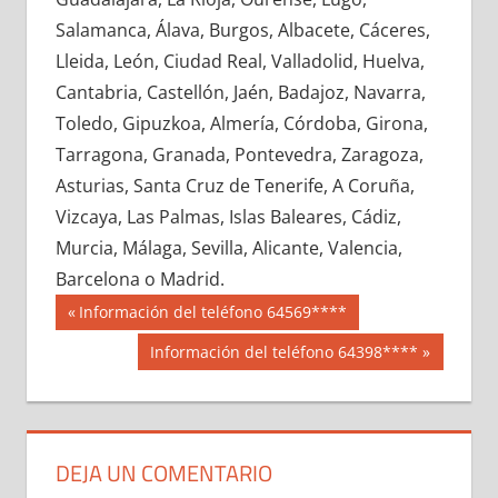
663800033
»
663800034
»
663800035
»
Salamanca, Álava, Burgos, Albacete, Cáceres,
663800036
»
663800037
»
663800038
»
Lleida, León, Ciudad Real, Valladolid, Huelva,
663800039
»
663800040
»
663800041
»
Cantabria, Castellón, Jaén, Badajoz, Navarra,
663800042
»
663800043
»
663800044
»
Toledo, Gipuzkoa, Almería, Córdoba, Girona,
663800045
»
663800046
»
663800047
»
Tarragona, Granada, Pontevedra, Zaragoza,
663800048
»
663800049
»
663800050
»
Asturias, Santa Cruz de Tenerife, A Coruña,
663800051
»
663800052
»
663800053
»
Vizcaya, Las Palmas, Islas Baleares, Cádiz,
663800054
»
663800055
»
663800056
»
Murcia, Málaga, Sevilla, Alicante, Valencia,
663800057
»
663800058
»
663800059
»
Barcelona o Madrid.
663800060
»
663800061
»
663800062
»
Navegación
66380
Entrada
Información del teléfono 64569****
663800063
»
663800064
»
663800065
»
anterior:
de
Siguiente
Información del teléfono 64398****
663800066
»
663800067
»
663800068
»
entrada:
entradas
663800069
»
663800070
»
663800071
»
663800072
»
663800073
»
663800074
»
663800075
»
663800076
»
663800077
»
DEJA UN COMENTARIO
663800078
»
663800079
»
663800080
»