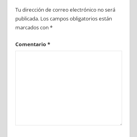
663800081
»
663800082
»
663800083
»
Tu dirección de correo electrónico no será
663800084
»
663800085
»
663800086
»
publicada.
Los campos obligatorios están
663800087
»
663800088
»
663800089
»
marcados con
*
663800090
»
663800091
»
663800092
»
663800093
»
663800094
»
663800095
»
Comentario
*
663800096
»
663800097
»
663800098
»
663800099
»
663800100
»
663800101
»
663800102
»
663800103
»
663800104
»
663800105
»
663800106
»
663800107
»
663800108
»
663800109
»
663800110
»
663800111
»
663800112
»
663800113
»
663800114
»
663800115
»
663800116
»
663800117
»
663800118
»
663800119
»
663800120
»
663800121
»
663800122
»
663800123
»
663800124
»
663800125
»
663800126
»
663800127
»
663800128
»