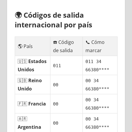
🌍
Códigos dе salida
internacional pοr país
☎️ Código
📞 Cómo
🌎 País
dе salida
marcar
🇺🇸
Estados
011 34
011
Unidos
66380****
🇬🇧
Reino
00 34
00
Unido
66380****
00 34
🇫🇷
Francia
00
66380****
🇦🇷
00 34
00
Argentina
66380****