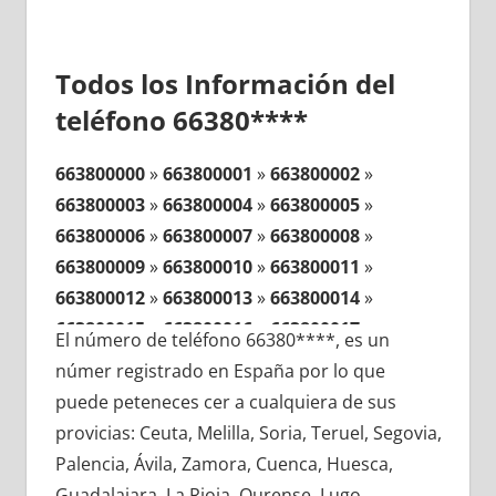
Todos los Información del
teléfono 66380****
663800000
»
663800001
»
663800002
»
663800003
»
663800004
»
663800005
»
663800006
»
663800007
»
663800008
»
663800009
»
663800010
»
663800011
»
663800012
»
663800013
»
663800014
»
663800015
»
663800016
»
663800017
»
El número de teléfono 66380****, es un
663800018
»
663800019
»
663800020
»
númer registrado en España por lo que
663800021
»
663800022
»
663800023
»
puede peteneces cer a cualquiera de sus
663800024
»
663800025
»
663800026
»
provicias: Ceuta, Melilla, Soria, Teruel, Segovia,
663800027
»
663800028
»
663800029
»
Palencia, Ávila, Zamora, Cuenca, Huesca,
663800030
»
663800031
»
663800032
»
Guadalajara, La Rioja, Ourense, Lugo,