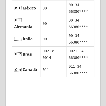
00 34
🇲🇽
México
00
66380****
🇩🇪
00 34
00
Alemania
66380****
00 34
🇮🇹
Italia
00
66380****
ο
0021
0021 34
🇧🇷
Brasil
0014
66380****
011 34
🇨🇦
Canadá
011
66380****