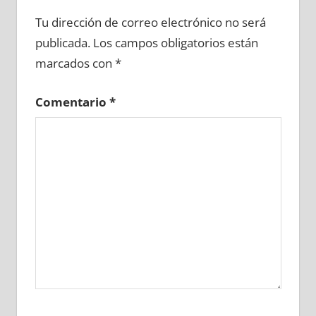
663820081
»
663820082
»
663820083
»
Tu dirección de correo electrónico no será
663820084
»
663820085
»
663820086
»
publicada.
Los campos obligatorios están
663820087
»
663820088
»
663820089
»
marcados con
*
663820090
»
663820091
»
663820092
»
663820093
»
663820094
»
663820095
»
Comentario
*
663820096
»
663820097
»
663820098
»
663820099
»
663820100
»
663820101
»
663820102
»
663820103
»
663820104
»
663820105
»
663820106
»
663820107
»
663820108
»
663820109
»
663820110
»
663820111
»
663820112
»
663820113
»
663820114
»
663820115
»
663820116
»
663820117
»
663820118
»
663820119
»
663820120
»
663820121
»
663820122
»
663820123
»
663820124
»
663820125
»
663820126
»
663820127
»
663820128
»