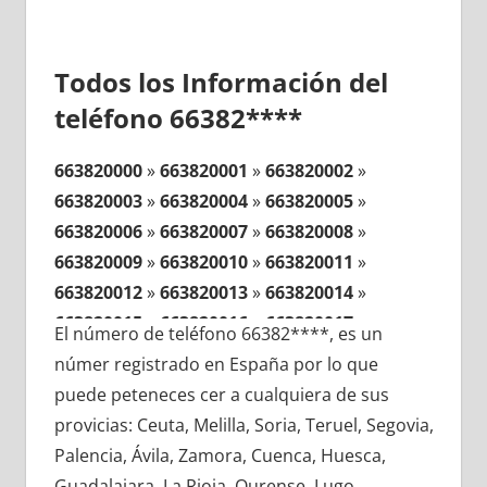
Todos los Información del
teléfono 66382****
663820000
»
663820001
»
663820002
»
663820003
»
663820004
»
663820005
»
663820006
»
663820007
»
663820008
»
663820009
»
663820010
»
663820011
»
663820012
»
663820013
»
663820014
»
663820015
»
663820016
»
663820017
»
El número de teléfono 66382****, es un
663820018
»
663820019
»
663820020
»
númer registrado en España por lo que
663820021
»
663820022
»
663820023
»
puede peteneces cer a cualquiera de sus
663820024
»
663820025
»
663820026
»
provicias: Ceuta, Melilla, Soria, Teruel, Segovia,
663820027
»
663820028
»
663820029
»
Palencia, Ávila, Zamora, Cuenca, Huesca,
663820030
»
663820031
»
663820032
»
Guadalajara, La Rioja, Ourense, Lugo,