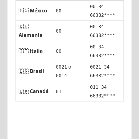
00 34
🇲🇽
México
00
66382****
🇩🇪
00 34
00
Alemania
66382****
00 34
🇮🇹
Italia
00
66382****
ο
0021
0021 34
🇧🇷
Brasil
0014
66382****
011 34
🇨🇦
Canadá
011
66382****