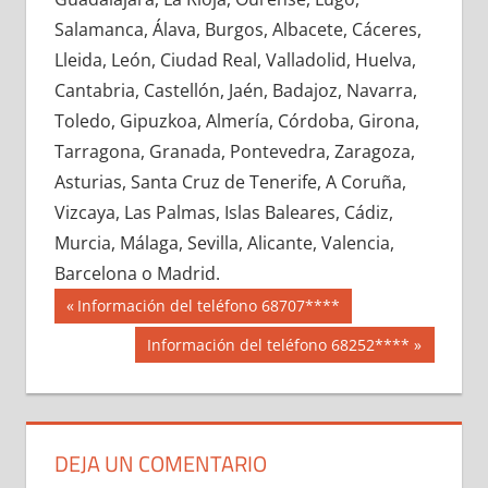
663820033
»
663820034
»
663820035
»
Salamanca, Álava, Burgos, Albacete, Cáceres,
663820036
»
663820037
»
663820038
»
Lleida, León, Ciudad Real, Valladolid, Huelva,
663820039
»
663820040
»
663820041
»
Cantabria, Castellón, Jaén, Badajoz, Navarra,
663820042
»
663820043
»
663820044
»
Toledo, Gipuzkoa, Almería, Córdoba, Girona,
663820045
»
663820046
»
663820047
»
Tarragona, Granada, Pontevedra, Zaragoza,
663820048
»
663820049
»
663820050
»
Asturias, Santa Cruz de Tenerife, A Coruña,
663820051
»
663820052
»
663820053
»
Vizcaya, Las Palmas, Islas Baleares, Cádiz,
663820054
»
663820055
»
663820056
»
Murcia, Málaga, Sevilla, Alicante, Valencia,
663820057
»
663820058
»
663820059
»
Barcelona o Madrid.
663820060
»
663820061
»
663820062
»
Navegación
66382
Entrada
Información del teléfono 68707****
663820063
»
663820064
»
663820065
»
anterior:
de
Siguiente
Información del teléfono 68252****
663820066
»
663820067
»
663820068
»
entrada:
entradas
663820069
»
663820070
»
663820071
»
663820072
»
663820073
»
663820074
»
663820075
»
663820076
»
663820077
»
DEJA UN COMENTARIO
663820078
»
663820079
»
663820080
»