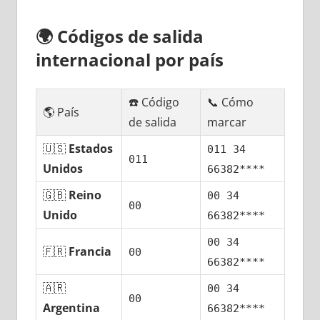
🌍
Códigos dе salida
internacional pοr país
☎️ Código
📞 Cómo
🌎 País
dе salida
marcar
🇺🇸
Estados
011 34
011
Unidos
66382****
🇬🇧
Reino
00 34
00
Unido
66382****
00 34
🇫🇷
Francia
00
66382****
🇦🇷
00 34
00
Argentina
66382****