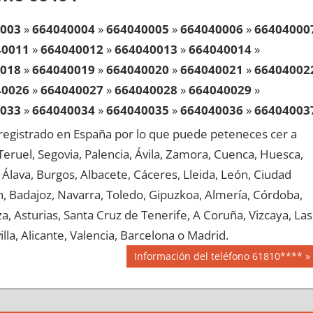
003
»
664040004
»
664040005
»
664040006
»
66404000
40011
»
664040012
»
664040013
»
664040014
»
018
»
664040019
»
664040020
»
664040021
»
66404002
40026
»
664040027
»
664040028
»
664040029
»
033
»
664040034
»
664040035
»
664040036
»
66404003
40041
»
664040042
»
664040043
»
664040044
»
egistrado en España por lo que puede peteneces cer a
048
»
664040049
»
664040050
»
664040051
»
66404005
, Teruel, Segovia, Palencia, Ávila, Zamora, Cuenca, Huesca,
40056
»
664040057
»
664040058
»
664040059
»
Álava, Burgos, Albacete, Cáceres, Lleida, León, Ciudad
063
»
664040064
»
664040065
»
664040066
»
66404006
aén, Badajoz, Navarra, Toledo, Gipuzkoa, Almería, Córdoba,
40071
»
664040072
»
664040073
»
664040074
»
, Asturias, Santa Cruz de Tenerife, A Coruña, Vizcaya, Las
078
»
664040079
»
664040080
»
664040081
»
66404008
lla, Alicante, Valencia, Barcelona o Madrid.
40086
»
664040087
»
664040088
»
664040089
»
Siguiente
Información del teléfono 61810****
093
»
664040094
»
664040095
»
664040096
»
66404009
entrada:
40101
»
664040102
»
664040103
»
664040104
»
108
»
664040109
»
664040110
»
664040111
»
66404011