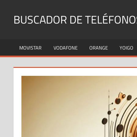
Saltar
al
BUSCADOR DE TELÉFONO
contenido
Identifica
Números
MOVISTAR
VODAFONE
ORANGE
YOIGO
Fijos
y
Móviles