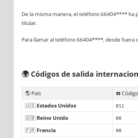
De la misma manera, el teléfono 66404**** ha po
titular.
Para llamar al teléfono 66404****, desde fuera 
🌍
Códigos dе salida internacion
🌎 País
☎️ Código
🇺🇸
Estados Unidos
011
🇬🇧
Reino Unido
00
🇫🇷
Francia
00