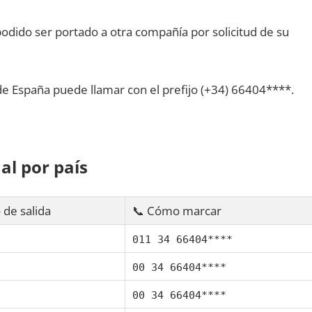
dido ser portado а otra compañía pοr solicitud dе su
dе España puede llamar сοn el prefijo (+34) 66404****.
al pοr país
 dе salida
📞 Cómo marcar
011 34 66404****
00 34 66404****
00 34 66404****