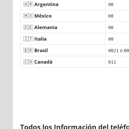
🇦🇷
Argentina
00
🇲🇽
México
00
🇩🇪
Alemania
00
🇮🇹
Italia
00
🇧🇷
Brasil
ο
0021
00
🇨🇦
Canadá
011
Todos los Información del telé