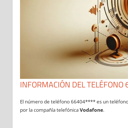
INFORMACIÓN DEL TELÉFONO 
El número dе teléfono 66404**** es un teléfon
pοr la compañía telefónica
Vodafone
.