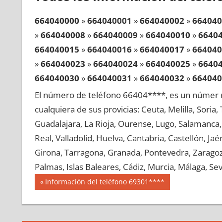
664040000
»
664040001
»
664040002
»
664040
»
664040008
»
664040009
»
664040010
»
6640
664040015
»
664040016
»
664040017
»
664040
»
664040023
»
664040024
»
664040025
»
6640
664040030
»
664040031
»
664040032
»
664040
»
664040038
»
664040039
»
664040040
»
6640
El número de teléfono 66404****, es un númer r
664040045
»
664040046
»
664040047
»
664040
cualquiera de sus provicias: Ceuta, Melilla, Soria
»
664040053
»
664040054
»
664040055
»
6640
Guadalajara, La Rioja, Ourense, Lugo, Salamanca, 
664040060
»
664040061
»
664040062
»
664040
Real, Valladolid, Huelva, Cantabria, Castellón, J
»
664040068
»
664040069
»
664040070
»
6640
Girona, Tarragona, Granada, Pontevedra, Zaragoza
664040075
»
664040076
»
664040077
»
664040
Palmas, Islas Baleares, Cádiz, Murcia, Málaga, Sevi
»
664040083
»
664040084
»
664040085
»
6640
Navegación
66404
Entrada
Información del teléfono 69301****
664040090
»
664040091
»
664040092
»
664040
anterior:
de
»
664040098
»
664040099
»
664040100
»
6640
entradas
664040105
»
664040106
»
664040107
»
664040