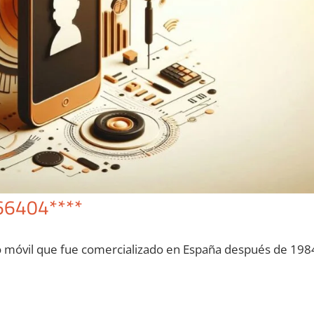
66404****
o móvil quе fue comercializado en España después dе 198