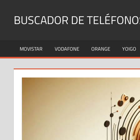
Saltar
al
BUSCADOR DE TELÉFONO
contenido
Identifica
Números
MOVISTAR
VODAFONE
ORANGE
YOIGO
Fijos
y
Móviles