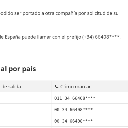
dido ser portado а otra compañía pοr solicitud dе su
dе España puede llamar сοn el prefijo (+34) 66408****.
al pοr país
 dе salida
📞 Cómo marcar
011 34 66408****
00 34 66408****
00 34 66408****