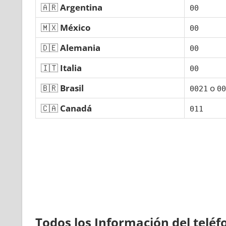
🇦🇷
Argentina
00
🇲🇽
México
00
🇩🇪
Alemania
00
🇮🇹
Italia
00
🇧🇷
Brasil
ο
0021
00
🇨🇦
Canadá
011
Todos los Información del telé