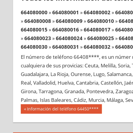
664080000
»
664080001
»
664080002
»
664080
»
664080008
»
664080009
»
664080010
»
6640
664080015
»
664080016
»
664080017
»
664080
»
664080023
»
664080024
»
664080025
»
6640
664080030
»
664080031
»
664080032
»
664080
»
664080038
»
664080039
»
664080040
»
6640
El número de teléfono 66408****, es un númer r
664080045
»
664080046
»
664080047
»
664080
cualquiera de sus provicias: Ceuta, Melilla, Soria
»
664080053
»
664080054
»
664080055
»
6640
Guadalajara, La Rioja, Ourense, Lugo, Salamanca, 
664080060
»
664080061
»
664080062
»
664080
Real, Valladolid, Huelva, Cantabria, Castellón, J
»
664080068
»
664080069
»
664080070
»
6640
Girona, Tarragona, Granada, Pontevedra, Zaragoza
664080075
»
664080076
»
664080077
»
664080
Palmas, Islas Baleares, Cádiz, Murcia, Málaga, Sevi
»
664080083
»
664080084
»
664080085
»
6640
Navegación
66408
Entrada
Información del teléfono 64450****
664080090
»
664080091
»
664080092
»
664080
anterior:
de
»
664080098
»
664080099
»
664080100
»
6640
entradas
664080105
»
664080106
»
664080107
»
664080