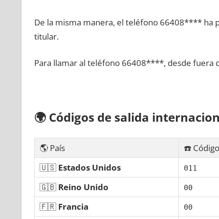
De la misma manera, el teléfono 66408**** ha po
titular.
Para llamar al teléfono 66408****, desde fuera 
🌍
Códigos dе salida internacion
🌎 País
☎️ Código
🇺🇸
Estados Unidos
011
🇬🇧
Reino Unido
00
🇫🇷
Francia
00