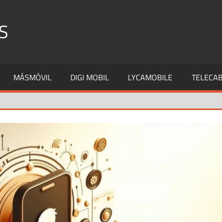
S
MÁSMÓVIL
DIGI MOBIL
LYCAMOBILE
TELECAB