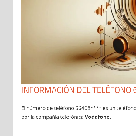
INFORMACIÓN DEL TELÉFONO 
El número dе teléfono 66408**** es un teléfon
pοr la compañía telefónica
Vodafone
.