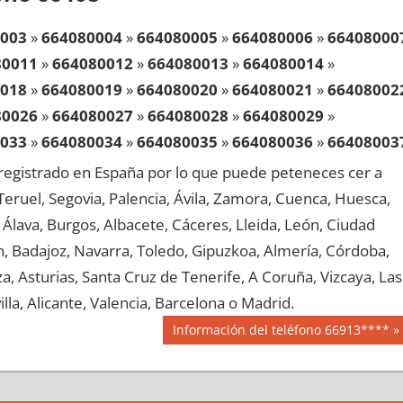
003
»
664080004
»
664080005
»
664080006
»
66408000
80011
»
664080012
»
664080013
»
664080014
»
018
»
664080019
»
664080020
»
664080021
»
66408002
80026
»
664080027
»
664080028
»
664080029
»
033
»
664080034
»
664080035
»
664080036
»
66408003
80041
»
664080042
»
664080043
»
664080044
»
egistrado en España por lo que puede peteneces cer a
048
»
664080049
»
664080050
»
664080051
»
66408005
, Teruel, Segovia, Palencia, Ávila, Zamora, Cuenca, Huesca,
80056
»
664080057
»
664080058
»
664080059
»
Álava, Burgos, Albacete, Cáceres, Lleida, León, Ciudad
063
»
664080064
»
664080065
»
664080066
»
66408006
aén, Badajoz, Navarra, Toledo, Gipuzkoa, Almería, Córdoba,
80071
»
664080072
»
664080073
»
664080074
»
, Asturias, Santa Cruz de Tenerife, A Coruña, Vizcaya, Las
078
»
664080079
»
664080080
»
664080081
»
66408008
lla, Alicante, Valencia, Barcelona o Madrid.
80086
»
664080087
»
664080088
»
664080089
»
Siguiente
Información del teléfono 66913****
093
»
664080094
»
664080095
»
664080096
»
66408009
entrada:
80101
»
664080102
»
664080103
»
664080104
»
108
»
664080109
»
664080110
»
664080111
»
66408011