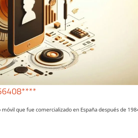
66408****
o móvil quе fue comercializado en España después dе 198