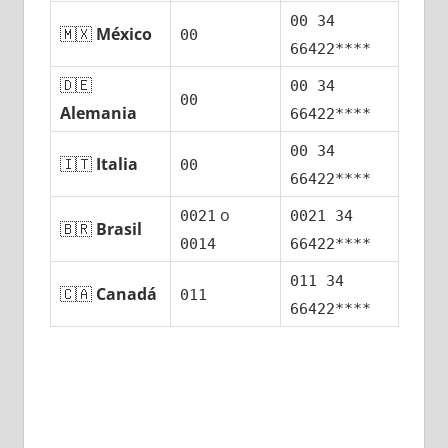
00 34
🇲🇽
México
00
66422****
🇩🇪
00 34
00
Alemania
66422****
00 34
🇮🇹
Italia
00
66422****
ο
0021
0021 34
🇧🇷
Brasil
0014
66422****
011 34
🇨🇦
Canadá
011
66422****