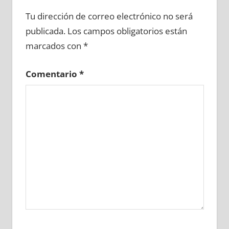
664220081
»
664220082
»
664220083
»
Tu dirección de correo electrónico no será
664220084
»
664220085
»
664220086
»
publicada.
Los campos obligatorios están
664220087
»
664220088
»
664220089
»
marcados con
*
664220090
»
664220091
»
664220092
»
664220093
»
664220094
»
664220095
»
Comentario
*
664220096
»
664220097
»
664220098
»
664220099
»
664220100
»
664220101
»
664220102
»
664220103
»
664220104
»
664220105
»
664220106
»
664220107
»
664220108
»
664220109
»
664220110
»
664220111
»
664220112
»
664220113
»
664220114
»
664220115
»
664220116
»
664220117
»
664220118
»
664220119
»
664220120
»
664220121
»
664220122
»
664220123
»
664220124
»
664220125
»
664220126
»
664220127
»
664220128
»