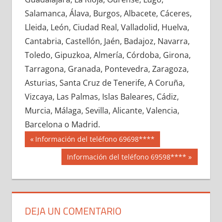
664220033
»
664220034
»
664220035
»
Salamanca, Álava, Burgos, Albacete, Cáceres,
664220036
»
664220037
»
664220038
»
Lleida, León, Ciudad Real, Valladolid, Huelva,
664220039
»
664220040
»
664220041
»
Cantabria, Castellón, Jaén, Badajoz, Navarra,
664220042
»
664220043
»
664220044
»
Toledo, Gipuzkoa, Almería, Córdoba, Girona,
664220045
»
664220046
»
664220047
»
Tarragona, Granada, Pontevedra, Zaragoza,
664220048
»
664220049
»
664220050
»
Asturias, Santa Cruz de Tenerife, A Coruña,
664220051
»
664220052
»
664220053
»
Vizcaya, Las Palmas, Islas Baleares, Cádiz,
664220054
»
664220055
»
664220056
»
Murcia, Málaga, Sevilla, Alicante, Valencia,
664220057
»
664220058
»
664220059
»
Barcelona o Madrid.
664220060
»
664220061
»
664220062
»
Navegación
66422
Entrada
Información del teléfono 69698****
664220063
»
664220064
»
664220065
»
anterior:
de
Siguiente
Información del teléfono 69598****
664220066
»
664220067
»
664220068
»
entrada:
entradas
664220069
»
664220070
»
664220071
»
664220072
»
664220073
»
664220074
»
664220075
»
664220076
»
664220077
»
DEJA UN COMENTARIO
664220078
»
664220079
»
664220080
»