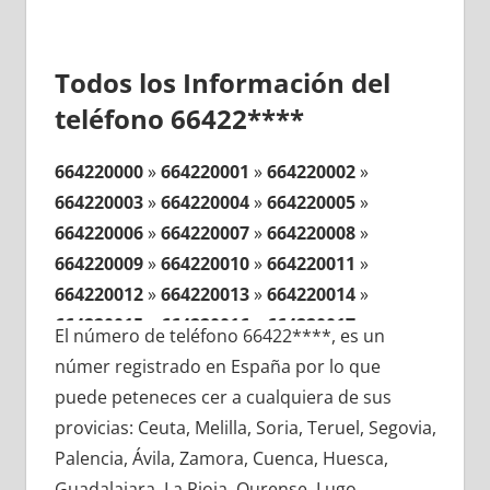
Todos los Información del
teléfono 66422****
664220000
»
664220001
»
664220002
»
664220003
»
664220004
»
664220005
»
664220006
»
664220007
»
664220008
»
664220009
»
664220010
»
664220011
»
664220012
»
664220013
»
664220014
»
664220015
»
664220016
»
664220017
»
El número de teléfono 66422****, es un
664220018
»
664220019
»
664220020
»
númer registrado en España por lo que
664220021
»
664220022
»
664220023
»
puede peteneces cer a cualquiera de sus
664220024
»
664220025
»
664220026
»
provicias: Ceuta, Melilla, Soria, Teruel, Segovia,
664220027
»
664220028
»
664220029
»
Palencia, Ávila, Zamora, Cuenca, Huesca,
664220030
»
664220031
»
664220032
»
Guadalajara, La Rioja, Ourense, Lugo,