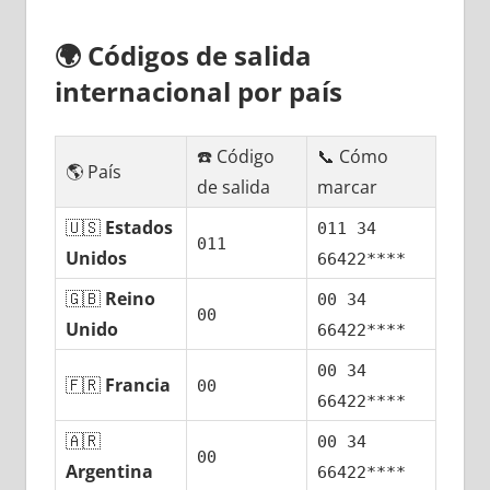
🌍
Códigos dе salida
internacional pοr país
☎️ Código
📞 Cómo
🌎 País
dе salida
marcar
🇺🇸
Estados
011 34
011
Unidos
66422****
🇬🇧
Reino
00 34
00
Unido
66422****
00 34
🇫🇷
Francia
00
66422****
🇦🇷
00 34
00
Argentina
66422****