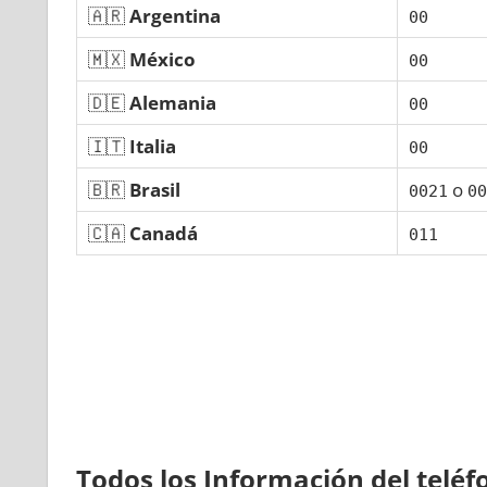
🇦🇷
Argentina
00
🇲🇽
México
00
🇩🇪
Alemania
00
🇮🇹
Italia
00
🇧🇷
Brasil
ο
0021
00
🇨🇦
Canadá
011
Todos los Información del telé