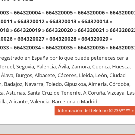
003
»
664320004
»
664320005
»
664320006
»
66432000
20011
»
664320012
»
664320013
»
664320014
»
018
»
664320019
»
664320020
»
664320021
»
66432002
20026
»
664320027
»
664320028
»
664320029
»
033
»
664320034
»
664320035
»
664320036
»
66432003
20041
»
664320042
»
664320043
»
664320044
»
egistrado en España por lo que puede peteneces cer a
048
»
664320049
»
664320050
»
664320051
»
66432005
, Teruel, Segovia, Palencia, Ávila, Zamora, Cuenca, Huesca,
20056
»
664320057
»
664320058
»
664320059
»
Álava, Burgos, Albacete, Cáceres, Lleida, León, Ciudad
063
»
664320064
»
664320065
»
664320066
»
66432006
aén, Badajoz, Navarra, Toledo, Gipuzkoa, Almería, Córdoba,
20071
»
664320072
»
664320073
»
664320074
»
, Asturias, Santa Cruz de Tenerife, A Coruña, Vizcaya, Las
078
»
664320079
»
664320080
»
664320081
»
66432008
lla, Alicante, Valencia, Barcelona o Madrid.
20086
»
664320087
»
664320088
»
664320089
»
Siguiente
Información del teléfono 62236****
093
»
664320094
»
664320095
»
664320096
»
66432009
entrada:
20101
»
664320102
»
664320103
»
664320104
»
108
»
664320109
»
664320110
»
664320111
»
66432011