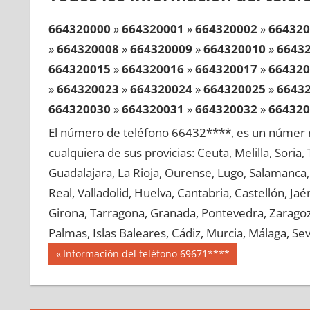
664320000
»
664320001
»
664320002
»
664320
»
664320008
»
664320009
»
664320010
»
6643
664320015
»
664320016
»
664320017
»
664320
»
664320023
»
664320024
»
664320025
»
6643
664320030
»
664320031
»
664320032
»
664320
»
664320038
»
664320039
»
664320040
»
6643
El número de teléfono 66432****, es un númer r
664320045
»
664320046
»
664320047
»
664320
cualquiera de sus provicias: Ceuta, Melilla, Soria
»
664320053
»
664320054
»
664320055
»
6643
Guadalajara, La Rioja, Ourense, Lugo, Salamanca, 
664320060
»
664320061
»
664320062
»
664320
Real, Valladolid, Huelva, Cantabria, Castellón, J
»
664320068
»
664320069
»
664320070
»
6643
Girona, Tarragona, Granada, Pontevedra, Zaragoza
664320075
»
664320076
»
664320077
»
664320
Palmas, Islas Baleares, Cádiz, Murcia, Málaga, Sevi
»
664320083
»
664320084
»
664320085
»
6643
Navegación
66432
Entrada
Información del teléfono 69671****
664320090
»
664320091
»
664320092
»
664320
anterior:
de
»
664320098
»
664320099
»
664320100
»
6643
entradas
664320105
»
664320106
»
664320107
»
664320