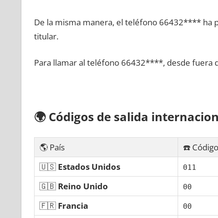
De la misma manera, el teléfono 66432**** ha po
titular.
Para llamar al teléfono 66432****, desde fuera 
🌍
Códigos dе salida internacion
🌎 País
☎️ Código
🇺🇸
Estados Unidos
011
🇬🇧
Reino Unido
00
🇫🇷
Francia
00