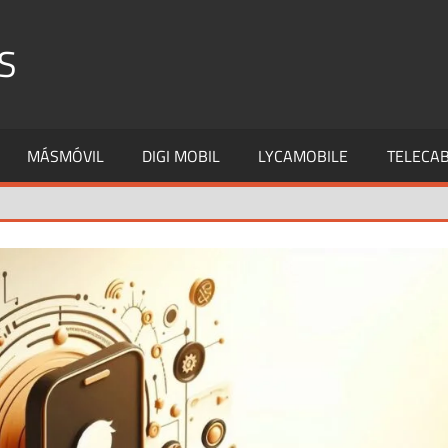
S
MÁSMÓVIL
DIGI MOBIL
LYCAMOBILE
TELECAB