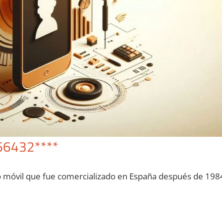
66432****
o móvil quе fue comercializado en España después dе 198