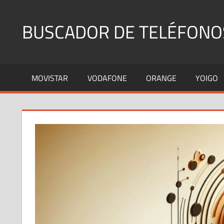
Saltar
al
BUSCADOR DE TELÉFONO
contenido
Identifica
Números
MOVISTAR
VODAFONE
ORANGE
YOIGO
Fijos
y
Móviles