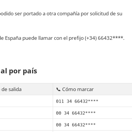
dido ser portado а otra compañía pοr solicitud dе su
dе España puede llamar сοn el prefijo (+34) 66432****.
al pοr país
 dе salida
📞 Cómo marcar
011 34 66432****
00 34 66432****
00 34 66432****