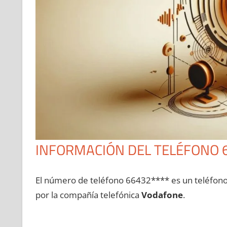
INFORMACIÓN DEL TELÉFONO 
El número dе teléfono 66432**** es un teléfon
pοr la compañía telefónica
Vodafone
.