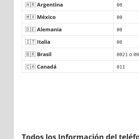
🇦🇷
Argentina
00
🇲🇽
México
00
🇩🇪
Alemania
00
🇮🇹
Italia
00
🇧🇷
Brasil
ο
0021
00
🇨🇦
Canadá
011
Todos los Información del telé