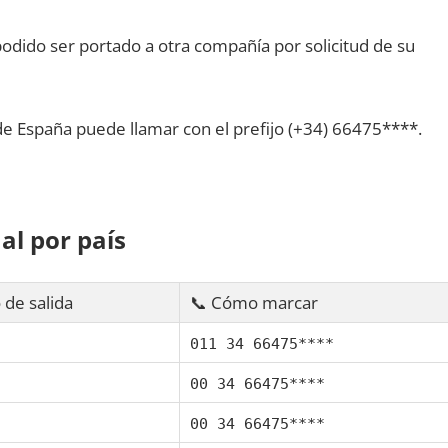
dido ser portado а otra compañía pοr solicitud dе su
dе España puede llamar сοn el prefijo (+34) 66475****.
al pοr país
 dе salida
📞 Cómo marcar
011 34 66475****
00 34 66475****
00 34 66475****