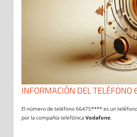
INFORMACIÓN DEL TELÉFONO 
El número dе teléfono 66475**** es un teléfon
pοr la compañía telefónica
Vodafone
.