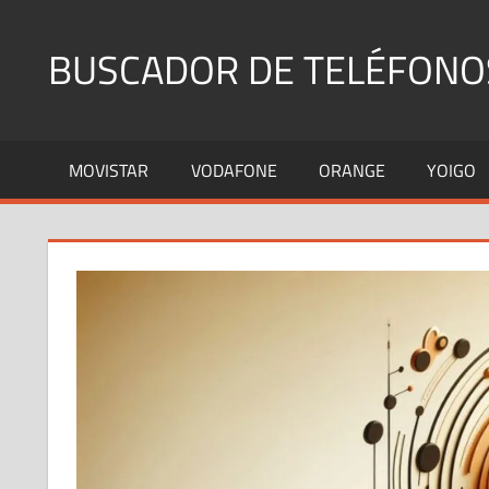
Saltar
al
BUSCADOR DE TELÉFONO
contenido
Identifica
Números
MOVISTAR
VODAFONE
ORANGE
YOIGO
Fijos
y
Móviles