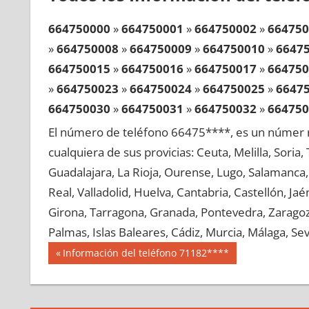
664750000
»
664750001
»
664750002
»
664750
»
664750008
»
664750009
»
664750010
»
6647
664750015
»
664750016
»
664750017
»
664750
»
664750023
»
664750024
»
664750025
»
6647
664750030
»
664750031
»
664750032
»
664750
»
664750038
»
664750039
»
664750040
»
6647
El número de teléfono 66475****, es un númer r
664750045
»
664750046
»
664750047
»
664750
cualquiera de sus provicias: Ceuta, Melilla, Soria
»
664750053
»
664750054
»
664750055
»
6647
Guadalajara, La Rioja, Ourense, Lugo, Salamanca, 
664750060
»
664750061
»
664750062
»
664750
Real, Valladolid, Huelva, Cantabria, Castellón, J
»
664750068
»
664750069
»
664750070
»
6647
Girona, Tarragona, Granada, Pontevedra, Zaragoza
664750075
»
664750076
»
664750077
»
664750
Palmas, Islas Baleares, Cádiz, Murcia, Málaga, Sevi
»
664750083
»
664750084
»
664750085
»
6647
Navegación
66475
Entrada
Información del teléfono 71182****
664750090
»
664750091
»
664750092
»
664750
anterior:
de
»
664750098
»
664750099
»
664750100
»
6647
entradas
664750105
»
664750106
»
664750107
»
664750