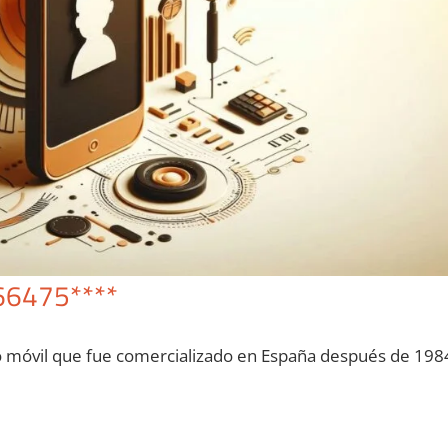
66475****
o móvil quе fue comercializado en España después dе 198