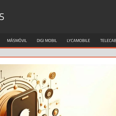
S
MÁSMÓVIL
DIGI MOBIL
LYCAMOBILE
TELECAB