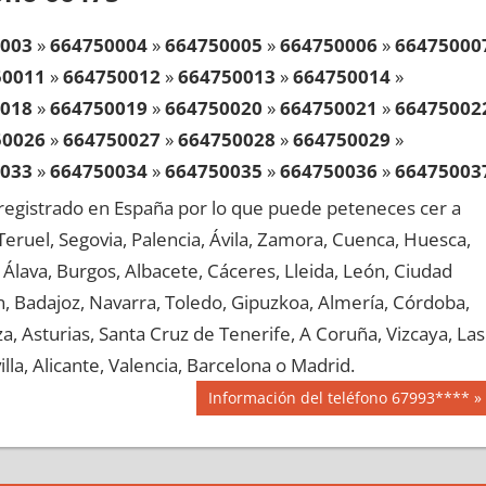
003
»
664750004
»
664750005
»
664750006
»
66475000
50011
»
664750012
»
664750013
»
664750014
»
018
»
664750019
»
664750020
»
664750021
»
66475002
50026
»
664750027
»
664750028
»
664750029
»
033
»
664750034
»
664750035
»
664750036
»
66475003
50041
»
664750042
»
664750043
»
664750044
»
egistrado en España por lo que puede peteneces cer a
048
»
664750049
»
664750050
»
664750051
»
66475005
, Teruel, Segovia, Palencia, Ávila, Zamora, Cuenca, Huesca,
50056
»
664750057
»
664750058
»
664750059
»
Álava, Burgos, Albacete, Cáceres, Lleida, León, Ciudad
063
»
664750064
»
664750065
»
664750066
»
66475006
aén, Badajoz, Navarra, Toledo, Gipuzkoa, Almería, Córdoba,
50071
»
664750072
»
664750073
»
664750074
»
, Asturias, Santa Cruz de Tenerife, A Coruña, Vizcaya, Las
078
»
664750079
»
664750080
»
664750081
»
66475008
lla, Alicante, Valencia, Barcelona o Madrid.
50086
»
664750087
»
664750088
»
664750089
»
Siguiente
Información del teléfono 67993****
093
»
664750094
»
664750095
»
664750096
»
66475009
entrada:
50101
»
664750102
»
664750103
»
664750104
»
108
»
664750109
»
664750110
»
664750111
»
66475011