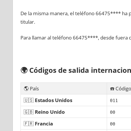
De la misma manera, el teléfono 66475**** ha po
titular.
Para llamar al teléfono 66475****, desde fuera 
🌍
Códigos dе salida internacion
🌎 País
☎️ Código
🇺🇸
Estados Unidos
011
🇬🇧
Reino Unido
00
🇫🇷
Francia
00