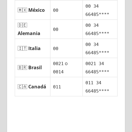
00 34
🇲🇽
México
00
66485****
🇩🇪
00 34
00
Alemania
66485****
00 34
🇮🇹
Italia
00
66485****
ο
0021
0021 34
🇧🇷
Brasil
0014
66485****
011 34
🇨🇦
Canadá
011
66485****