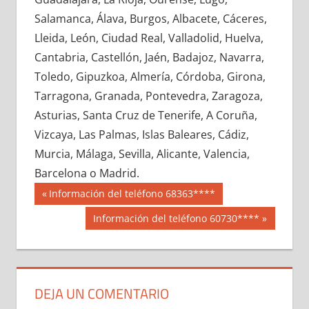
664850033
»
664850034
»
664850035
»
Salamanca, Álava, Burgos, Albacete, Cáceres,
664850036
»
664850037
»
664850038
»
Lleida, León, Ciudad Real, Valladolid, Huelva,
664850039
»
664850040
»
664850041
»
Cantabria, Castellón, Jaén, Badajoz, Navarra,
664850042
»
664850043
»
664850044
»
Toledo, Gipuzkoa, Almería, Córdoba, Girona,
664850045
»
664850046
»
664850047
»
Tarragona, Granada, Pontevedra, Zaragoza,
664850048
»
664850049
»
664850050
»
Asturias, Santa Cruz de Tenerife, A Coruña,
664850051
»
664850052
»
664850053
»
Vizcaya, Las Palmas, Islas Baleares, Cádiz,
664850054
»
664850055
»
664850056
»
Murcia, Málaga, Sevilla, Alicante, Valencia,
664850057
»
664850058
»
664850059
»
Barcelona o Madrid.
664850060
»
664850061
»
664850062
»
Navegación
66485
Entrada
Información del teléfono 68363****
664850063
»
664850064
»
664850065
»
anterior:
de
Siguiente
Información del teléfono 60730****
664850066
»
664850067
»
664850068
»
entrada:
entradas
664850069
»
664850070
»
664850071
»
664850072
»
664850073
»
664850074
»
664850075
»
664850076
»
664850077
»
DEJA UN COMENTARIO
664850078
»
664850079
»
664850080
»