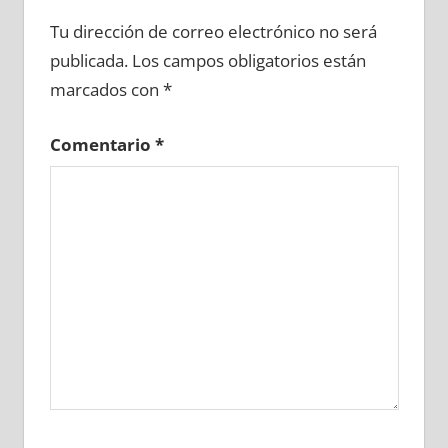
664850081
»
664850082
»
664850083
»
Tu dirección de correo electrónico no será
664850084
»
664850085
»
664850086
»
publicada.
Los campos obligatorios están
664850087
»
664850088
»
664850089
»
marcados con
*
664850090
»
664850091
»
664850092
»
664850093
»
664850094
»
664850095
»
Comentario
*
664850096
»
664850097
»
664850098
»
664850099
»
664850100
»
664850101
»
664850102
»
664850103
»
664850104
»
664850105
»
664850106
»
664850107
»
664850108
»
664850109
»
664850110
»
664850111
»
664850112
»
664850113
»
664850114
»
664850115
»
664850116
»
664850117
»
664850118
»
664850119
»
664850120
»
664850121
»
664850122
»
664850123
»
664850124
»
664850125
»
664850126
»
664850127
»
664850128
»