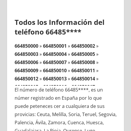
Todos los Información del
teléfono 66485****
664850000
»
664850001
»
664850002
»
664850003
»
664850004
»
664850005
»
664850006
»
664850007
»
664850008
»
664850009
»
664850010
»
664850011
»
664850012
»
664850013
»
664850014
»
664850015
»
664850016
»
664850017
»
El número de teléfono 66485****, es un
664850018
»
664850019
»
664850020
»
númer registrado en España por lo que
664850021
»
664850022
»
664850023
»
puede peteneces cer a cualquiera de sus
664850024
»
664850025
»
664850026
»
provicias: Ceuta, Melilla, Soria, Teruel, Segovia,
664850027
»
664850028
»
664850029
»
Palencia, Ávila, Zamora, Cuenca, Huesca,
664850030
»
664850031
»
664850032
»
Guadalajara, La Rioja, Ourense, Lugo,