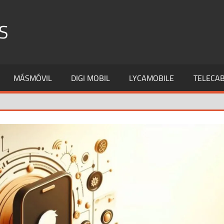
S
MÁSMÓVIL
DIGI MOBIL
LYCAMOBILE
TELECAB