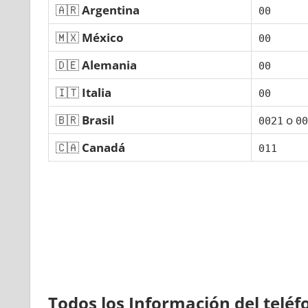
🇦🇷
Argentina
00
🇲🇽
México
00
🇩🇪
Alemania
00
🇮🇹
Italia
00
🇧🇷
Brasil
ο
0021
00
🇨🇦
Canadá
011
Todos los Información del telé