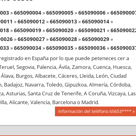
003
»
665090004
»
665090005
»
665090006
»
66509000
90011
»
665090012
»
665090013
»
665090014
»
018
»
665090019
»
665090020
»
665090021
»
66509002
90026
»
665090027
»
665090028
»
665090029
»
033
»
665090034
»
665090035
»
665090036
»
66509003
90041
»
665090042
»
665090043
»
665090044
»
egistrado en España por lo que puede peteneces cer a
048
»
665090049
»
665090050
»
665090051
»
66509005
, Teruel, Segovia, Palencia, Ávila, Zamora, Cuenca, Huesca,
90056
»
665090057
»
665090058
»
665090059
»
Álava, Burgos, Albacete, Cáceres, Lleida, León, Ciudad
063
»
665090064
»
665090065
»
665090066
»
66509006
aén, Badajoz, Navarra, Toledo, Gipuzkoa, Almería, Córdoba,
90071
»
665090072
»
665090073
»
665090074
»
, Asturias, Santa Cruz de Tenerife, A Coruña, Vizcaya, Las
078
»
665090079
»
665090080
»
665090081
»
66509008
lla, Alicante, Valencia, Barcelona o Madrid.
90086
»
665090087
»
665090088
»
665090089
»
Siguiente
Información del teléfono 65653****
093
»
665090094
»
665090095
»
665090096
»
66509009
entrada:
90101
»
665090102
»
665090103
»
665090104
»
108
»
665090109
»
665090110
»
665090111
»
66509011