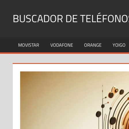
Saltar
al
BUSCADOR DE TELÉFONO
contenido
Identifica
Números
MOVISTAR
VODAFONE
ORANGE
YOIGO
Fijos
y
Móviles