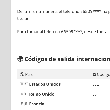
De la misma manera, el teléfono 66509**** ha po
titular.
Para llamar al teléfono 66509****, desde fuera 
🌍
Códigos dе salida internacion
🌎 País
☎️ Código
🇺🇸
Estados Unidos
011
🇬🇧
Reino Unido
00
🇫🇷
Francia
00