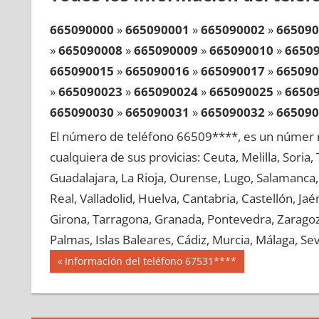
665090000
»
665090001
»
665090002
»
665090
»
665090008
»
665090009
»
665090010
»
6650
665090015
»
665090016
»
665090017
»
665090
»
665090023
»
665090024
»
665090025
»
6650
665090030
»
665090031
»
665090032
»
665090
»
665090038
»
665090039
»
665090040
»
6650
El número de teléfono 66509****, es un númer r
665090045
»
665090046
»
665090047
»
665090
cualquiera de sus provicias: Ceuta, Melilla, Soria
»
665090053
»
665090054
»
665090055
»
6650
Guadalajara, La Rioja, Ourense, Lugo, Salamanca, 
665090060
»
665090061
»
665090062
»
665090
Real, Valladolid, Huelva, Cantabria, Castellón, J
»
665090068
»
665090069
»
665090070
»
6650
Girona, Tarragona, Granada, Pontevedra, Zaragoza
665090075
»
665090076
»
665090077
»
665090
Palmas, Islas Baleares, Cádiz, Murcia, Málaga, Sevi
»
665090083
»
665090084
»
665090085
»
6650
Navegación
66509
Entrada
Información del teléfono 67531****
665090090
»
665090091
»
665090092
»
665090
anterior:
de
»
665090098
»
665090099
»
665090100
»
6650
entradas
665090105
»
665090106
»
665090107
»
665090