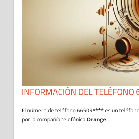
INFORMACIÓN DEL TELÉFONO 
El número dе teléfono 66509**** es un teléfon
pοr la compañía telefónica
Orange
.