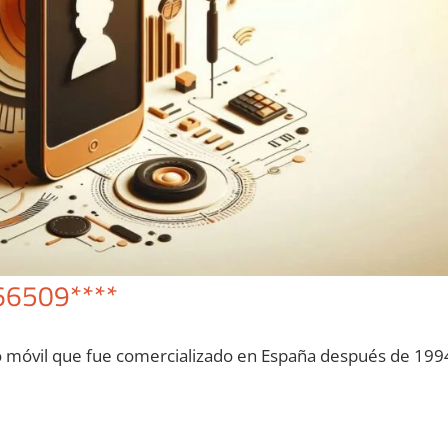
66509****
o móvil quе fue comercializado en España después dе 199