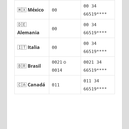
00 34
🇲🇽
México
00
66519****
🇩🇪
00 34
00
Alemania
66519****
00 34
🇮🇹
Italia
00
66519****
ο
0021
0021 34
🇧🇷
Brasil
0014
66519****
011 34
🇨🇦
Canadá
011
66519****