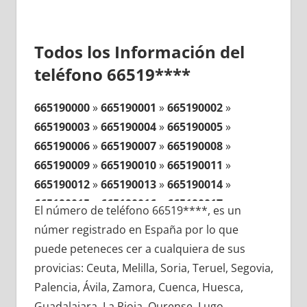
Todos los Información del
teléfono 66519****
665190000
»
665190001
»
665190002
»
665190003
»
665190004
»
665190005
»
665190006
»
665190007
»
665190008
»
665190009
»
665190010
»
665190011
»
665190012
»
665190013
»
665190014
»
665190015
»
665190016
»
665190017
»
El número de teléfono 66519****, es un
665190018
»
665190019
»
665190020
»
númer registrado en España por lo que
665190021
»
665190022
»
665190023
»
puede peteneces cer a cualquiera de sus
665190024
»
665190025
»
665190026
»
provicias: Ceuta, Melilla, Soria, Teruel, Segovia,
665190027
»
665190028
»
665190029
»
Palencia, Ávila, Zamora, Cuenca, Huesca,
665190030
»
665190031
»
665190032
»
Guadalajara, La Rioja, Ourense, Lugo,