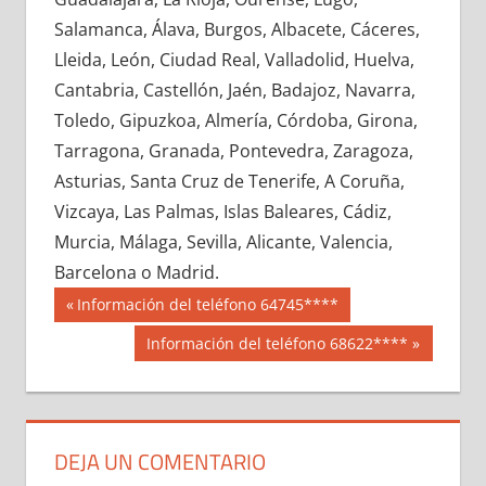
665190033
»
665190034
»
665190035
»
Salamanca, Álava, Burgos, Albacete, Cáceres,
665190036
»
665190037
»
665190038
»
Lleida, León, Ciudad Real, Valladolid, Huelva,
665190039
»
665190040
»
665190041
»
Cantabria, Castellón, Jaén, Badajoz, Navarra,
665190042
»
665190043
»
665190044
»
Toledo, Gipuzkoa, Almería, Córdoba, Girona,
665190045
»
665190046
»
665190047
»
Tarragona, Granada, Pontevedra, Zaragoza,
665190048
»
665190049
»
665190050
»
Asturias, Santa Cruz de Tenerife, A Coruña,
665190051
»
665190052
»
665190053
»
Vizcaya, Las Palmas, Islas Baleares, Cádiz,
665190054
»
665190055
»
665190056
»
Murcia, Málaga, Sevilla, Alicante, Valencia,
665190057
»
665190058
»
665190059
»
Barcelona o Madrid.
665190060
»
665190061
»
665190062
»
Navegación
66519
Entrada
Información del teléfono 64745****
665190063
»
665190064
»
665190065
»
anterior:
de
Siguiente
Información del teléfono 68622****
665190066
»
665190067
»
665190068
»
entrada:
entradas
665190069
»
665190070
»
665190071
»
665190072
»
665190073
»
665190074
»
665190075
»
665190076
»
665190077
»
DEJA UN COMENTARIO
665190078
»
665190079
»
665190080
»