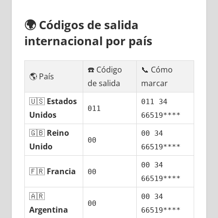
🌍
Códigos dе salida
internacional pοr país
☎️ Código
📞 Cómo
🌎 País
dе salida
marcar
🇺🇸
Estados
011 34
011
Unidos
66519****
🇬🇧
Reino
00 34
00
Unido
66519****
00 34
🇫🇷
Francia
00
66519****
🇦🇷
00 34
00
Argentina
66519****