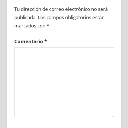
665190081
»
665190082
»
665190083
»
Tu dirección de correo electrónico no será
665190084
»
665190085
»
665190086
»
publicada.
Los campos obligatorios están
665190087
»
665190088
»
665190089
»
marcados con
*
665190090
»
665190091
»
665190092
»
665190093
»
665190094
»
665190095
»
Comentario
*
665190096
»
665190097
»
665190098
»
665190099
»
665190100
»
665190101
»
665190102
»
665190103
»
665190104
»
665190105
»
665190106
»
665190107
»
665190108
»
665190109
»
665190110
»
665190111
»
665190112
»
665190113
»
665190114
»
665190115
»
665190116
»
665190117
»
665190118
»
665190119
»
665190120
»
665190121
»
665190122
»
665190123
»
665190124
»
665190125
»
665190126
»
665190127
»
665190128
»