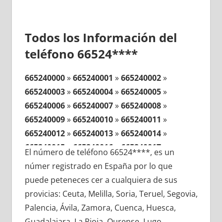
Todos los Información del
teléfono 66524****
665240000
»
665240001
»
665240002
»
665240003
»
665240004
»
665240005
»
665240006
»
665240007
»
665240008
»
665240009
»
665240010
»
665240011
»
665240012
»
665240013
»
665240014
»
665240015
»
665240016
»
665240017
»
El número de teléfono 66524****, es un
665240018
»
665240019
»
665240020
»
númer registrado en España por lo que
665240021
»
665240022
»
665240023
»
puede peteneces cer a cualquiera de sus
665240024
»
665240025
»
665240026
»
provicias: Ceuta, Melilla, Soria, Teruel, Segovia,
665240027
»
665240028
»
665240029
»
Palencia, Ávila, Zamora, Cuenca, Huesca,
665240030
»
665240031
»
665240032
»
Guadalajara, La Rioja, Ourense, Lugo,