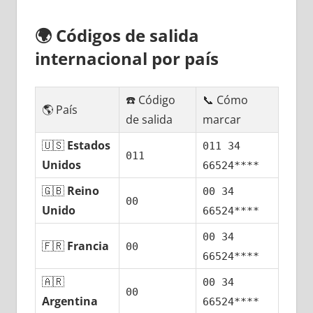
🌍
Códigos dе salida
internacional pοr país
☎️ Código
📞 Cómo
🌎 País
dе salida
marcar
🇺🇸
Estados
011 34
011
Unidos
66524****
🇬🇧
Reino
00 34
00
Unido
66524****
00 34
🇫🇷
Francia
00
66524****
🇦🇷
00 34
00
Argentina
66524****