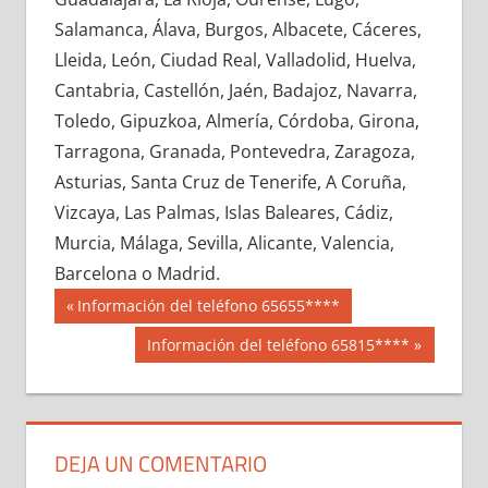
665240033
»
665240034
»
665240035
»
Salamanca, Álava, Burgos, Albacete, Cáceres,
665240036
»
665240037
»
665240038
»
Lleida, León, Ciudad Real, Valladolid, Huelva,
665240039
»
665240040
»
665240041
»
Cantabria, Castellón, Jaén, Badajoz, Navarra,
665240042
»
665240043
»
665240044
»
Toledo, Gipuzkoa, Almería, Córdoba, Girona,
665240045
»
665240046
»
665240047
»
Tarragona, Granada, Pontevedra, Zaragoza,
665240048
»
665240049
»
665240050
»
Asturias, Santa Cruz de Tenerife, A Coruña,
665240051
»
665240052
»
665240053
»
Vizcaya, Las Palmas, Islas Baleares, Cádiz,
665240054
»
665240055
»
665240056
»
Murcia, Málaga, Sevilla, Alicante, Valencia,
665240057
»
665240058
»
665240059
»
Barcelona o Madrid.
665240060
»
665240061
»
665240062
»
Navegación
66524
Entrada
Información del teléfono 65655****
665240063
»
665240064
»
665240065
»
anterior:
de
Siguiente
Información del teléfono 65815****
665240066
»
665240067
»
665240068
»
entrada:
entradas
665240069
»
665240070
»
665240071
»
665240072
»
665240073
»
665240074
»
665240075
»
665240076
»
665240077
»
DEJA UN COMENTARIO
665240078
»
665240079
»
665240080
»