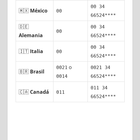
00 34
🇲🇽
México
00
66524****
🇩🇪
00 34
00
Alemania
66524****
00 34
🇮🇹
Italia
00
66524****
ο
0021
0021 34
🇧🇷
Brasil
0014
66524****
011 34
🇨🇦
Canadá
011
66524****