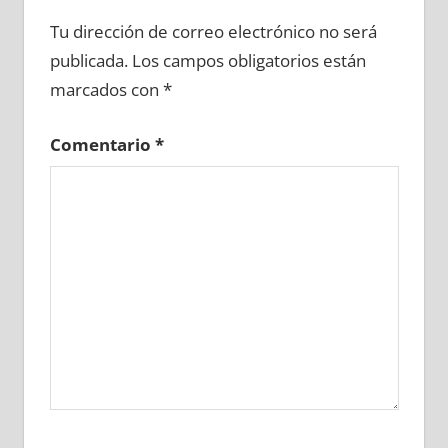
665240081
»
665240082
»
665240083
»
Tu dirección de correo electrónico no será
665240084
»
665240085
»
665240086
»
publicada.
Los campos obligatorios están
665240087
»
665240088
»
665240089
»
marcados con
*
665240090
»
665240091
»
665240092
»
665240093
»
665240094
»
665240095
»
Comentario
*
665240096
»
665240097
»
665240098
»
665240099
»
665240100
»
665240101
»
665240102
»
665240103
»
665240104
»
665240105
»
665240106
»
665240107
»
665240108
»
665240109
»
665240110
»
665240111
»
665240112
»
665240113
»
665240114
»
665240115
»
665240116
»
665240117
»
665240118
»
665240119
»
665240120
»
665240121
»
665240122
»
665240123
»
665240124
»
665240125
»
665240126
»
665240127
»
665240128
»