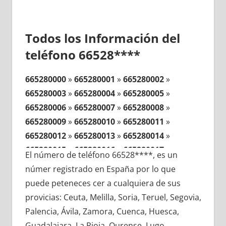
Todos los Información del
teléfono 66528****
665280000
»
665280001
»
665280002
»
665280003
»
665280004
»
665280005
»
665280006
»
665280007
»
665280008
»
665280009
»
665280010
»
665280011
»
665280012
»
665280013
»
665280014
»
665280015
»
665280016
»
665280017
»
El número de teléfono 66528****, es un
665280018
»
665280019
»
665280020
»
númer registrado en España por lo que
665280021
»
665280022
»
665280023
»
puede peteneces cer a cualquiera de sus
665280024
»
665280025
»
665280026
»
provicias: Ceuta, Melilla, Soria, Teruel, Segovia,
665280027
»
665280028
»
665280029
»
Palencia, Ávila, Zamora, Cuenca, Huesca,
665280030
»
665280031
»
665280032
»
Guadalajara, La Rioja, Ourense, Lugo,