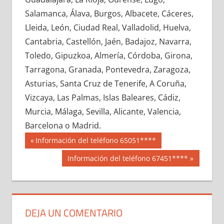
665280033
»
665280034
»
665280035
»
Salamanca, Álava, Burgos, Albacete, Cáceres,
665280036
»
665280037
»
665280038
»
Lleida, León, Ciudad Real, Valladolid, Huelva,
665280039
»
665280040
»
665280041
»
Cantabria, Castellón, Jaén, Badajoz, Navarra,
665280042
»
665280043
»
665280044
»
Toledo, Gipuzkoa, Almería, Córdoba, Girona,
665280045
»
665280046
»
665280047
»
Tarragona, Granada, Pontevedra, Zaragoza,
665280048
»
665280049
»
665280050
»
Asturias, Santa Cruz de Tenerife, A Coruña,
665280051
»
665280052
»
665280053
»
Vizcaya, Las Palmas, Islas Baleares, Cádiz,
665280054
»
665280055
»
665280056
»
Murcia, Málaga, Sevilla, Alicante, Valencia,
665280057
»
665280058
»
665280059
»
Barcelona o Madrid.
665280060
»
665280061
»
665280062
»
Navegación
66528
Entrada
Información del teléfono 65051****
665280063
»
665280064
»
665280065
»
anterior:
de
Siguiente
Información del teléfono 67451****
665280066
»
665280067
»
665280068
»
entrada:
entradas
665280069
»
665280070
»
665280071
»
665280072
»
665280073
»
665280074
»
665280075
»
665280076
»
665280077
»
DEJA UN COMENTARIO
665280078
»
665280079
»
665280080
»