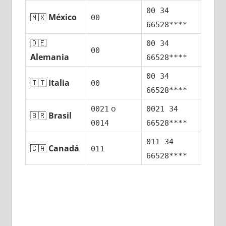
00 34
🇲🇽
México
00
66528****
🇩🇪
00 34
00
Alemania
66528****
00 34
🇮🇹
Italia
00
66528****
ο
0021
0021 34
🇧🇷
Brasil
0014
66528****
011 34
🇨🇦
Canadá
011
66528****