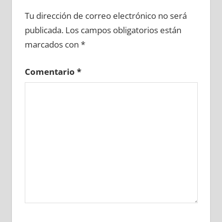
665280081
»
665280082
»
665280083
»
Tu dirección de correo electrónico no será
665280084
»
665280085
»
665280086
»
publicada.
Los campos obligatorios están
665280087
»
665280088
»
665280089
»
marcados con
*
665280090
»
665280091
»
665280092
»
665280093
»
665280094
»
665280095
»
Comentario
*
665280096
»
665280097
»
665280098
»
665280099
»
665280100
»
665280101
»
665280102
»
665280103
»
665280104
»
665280105
»
665280106
»
665280107
»
665280108
»
665280109
»
665280110
»
665280111
»
665280112
»
665280113
»
665280114
»
665280115
»
665280116
»
665280117
»
665280118
»
665280119
»
665280120
»
665280121
»
665280122
»
665280123
»
665280124
»
665280125
»
665280126
»
665280127
»
665280128
»