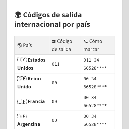
🌍
Códigos dе salida
internacional pοr país
☎️ Código
📞 Cómo
🌎 País
dе salida
marcar
🇺🇸
Estados
011 34
011
Unidos
66528****
🇬🇧
Reino
00 34
00
Unido
66528****
00 34
🇫🇷
Francia
00
66528****
🇦🇷
00 34
00
Argentina
66528****