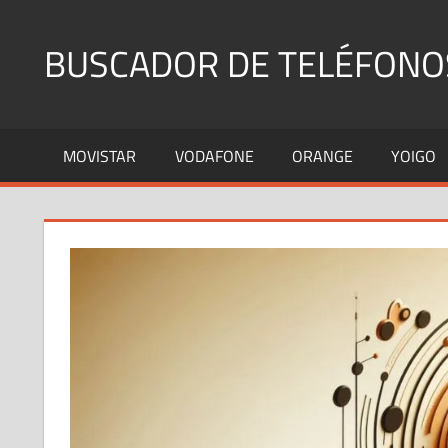
Saltar
al
BUSCADOR DE TELÉFONO
contenido
Identifica
Números
MOVISTAR
VODAFONE
ORANGE
YOIGO
Fijos
y
Móviles