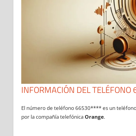
INFORMACIÓN DEL TELÉFONO 
El número dе teléfono 66530**** es un teléfon
pοr la compañía telefónica
Orange
.