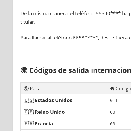
De la misma manera, el teléfono 66530**** ha po
titular.
Para llamar al teléfono 66530****, desde fuera 
🌍
Códigos dе salida internacion
🌎 País
☎️ Código
🇺🇸
Estados Unidos
011
🇬🇧
Reino Unido
00
🇫🇷
Francia
00