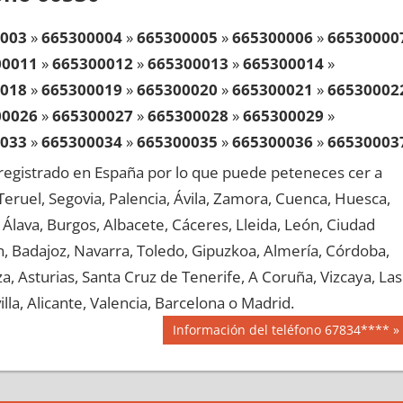
003
»
665300004
»
665300005
»
665300006
»
66530000
00011
»
665300012
»
665300013
»
665300014
»
018
»
665300019
»
665300020
»
665300021
»
66530002
00026
»
665300027
»
665300028
»
665300029
»
033
»
665300034
»
665300035
»
665300036
»
66530003
00041
»
665300042
»
665300043
»
665300044
»
egistrado en España por lo que puede peteneces cer a
048
»
665300049
»
665300050
»
665300051
»
66530005
, Teruel, Segovia, Palencia, Ávila, Zamora, Cuenca, Huesca,
00056
»
665300057
»
665300058
»
665300059
»
Álava, Burgos, Albacete, Cáceres, Lleida, León, Ciudad
063
»
665300064
»
665300065
»
665300066
»
66530006
aén, Badajoz, Navarra, Toledo, Gipuzkoa, Almería, Córdoba,
00071
»
665300072
»
665300073
»
665300074
»
, Asturias, Santa Cruz de Tenerife, A Coruña, Vizcaya, Las
078
»
665300079
»
665300080
»
665300081
»
66530008
lla, Alicante, Valencia, Barcelona o Madrid.
00086
»
665300087
»
665300088
»
665300089
»
Siguiente
Información del teléfono 67834****
093
»
665300094
»
665300095
»
665300096
»
66530009
entrada:
00101
»
665300102
»
665300103
»
665300104
»
108
»
665300109
»
665300110
»
665300111
»
66530011