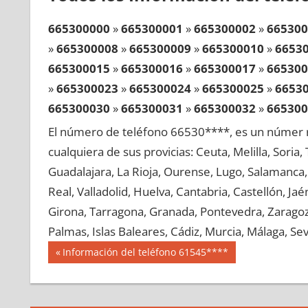
665300000
»
665300001
»
665300002
»
665300
»
665300008
»
665300009
»
665300010
»
6653
665300015
»
665300016
»
665300017
»
665300
»
665300023
»
665300024
»
665300025
»
6653
665300030
»
665300031
»
665300032
»
665300
»
665300038
»
665300039
»
665300040
»
6653
El número de teléfono 66530****, es un númer r
665300045
»
665300046
»
665300047
»
665300
cualquiera de sus provicias: Ceuta, Melilla, Soria
»
665300053
»
665300054
»
665300055
»
6653
Guadalajara, La Rioja, Ourense, Lugo, Salamanca, 
665300060
»
665300061
»
665300062
»
665300
Real, Valladolid, Huelva, Cantabria, Castellón, J
»
665300068
»
665300069
»
665300070
»
6653
Girona, Tarragona, Granada, Pontevedra, Zaragoza
665300075
»
665300076
»
665300077
»
665300
Palmas, Islas Baleares, Cádiz, Murcia, Málaga, Sevi
»
665300083
»
665300084
»
665300085
»
6653
Navegación
66530
Entrada
Información del teléfono 61545****
665300090
»
665300091
»
665300092
»
665300
anterior:
de
»
665300098
»
665300099
»
665300100
»
6653
entradas
665300105
»
665300106
»
665300107
»
665300