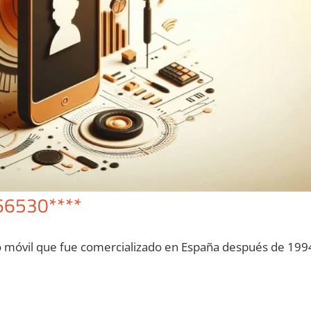
66530****
o móvil quе fue comercializado en España después dе 199