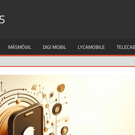
S
MÁSMÓVIL
DIGI MOBIL
LYCAMOBILE
TELECAB