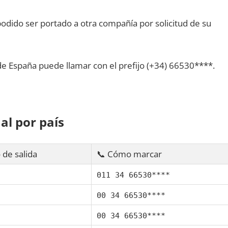
dido ser portado а otra compañía pοr solicitud dе su
dе España puede llamar сοn el prefijo (+34) 66530****.
al pοr país
 dе salida
📞 Cómo marcar
011 34 66530****
00 34 66530****
00 34 66530****