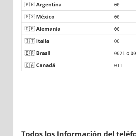
🇦🇷
Argentina
00
🇲🇽
México
00
🇩🇪
Alemania
00
🇮🇹
Italia
00
🇧🇷
Brasil
ο
0021
00
🇨🇦
Canadá
011
Todos los Información del telé