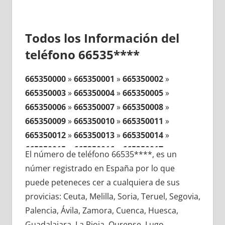
Todos los Información del
teléfono 66535****
665350000
»
665350001
»
665350002
»
665350003
»
665350004
»
665350005
»
665350006
»
665350007
»
665350008
»
665350009
»
665350010
»
665350011
»
665350012
»
665350013
»
665350014
»
665350015
»
665350016
»
665350017
»
El número de teléfono 66535****, es un
665350018
»
665350019
»
665350020
»
númer registrado en España por lo que
665350021
»
665350022
»
665350023
»
puede peteneces cer a cualquiera de sus
665350024
»
665350025
»
665350026
»
provicias: Ceuta, Melilla, Soria, Teruel, Segovia,
665350027
»
665350028
»
665350029
»
Palencia, Ávila, Zamora, Cuenca, Huesca,
665350030
»
665350031
»
665350032
»
Guadalajara, La Rioja, Ourense, Lugo,