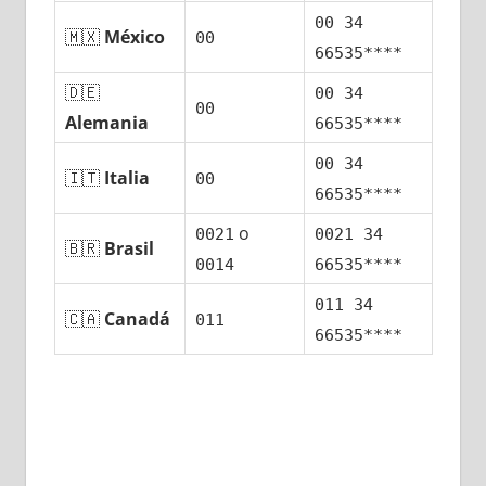
00 34
🇲🇽
México
00
66535****
🇩🇪
00 34
00
Alemania
66535****
00 34
🇮🇹
Italia
00
66535****
ο
0021
0021 34
🇧🇷
Brasil
0014
66535****
011 34
🇨🇦
Canadá
011
66535****