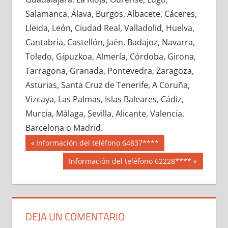
665350033
»
665350034
»
665350035
»
Salamanca, Álava, Burgos, Albacete, Cáceres,
665350036
»
665350037
»
665350038
»
Lleida, León, Ciudad Real, Valladolid, Huelva,
665350039
»
665350040
»
665350041
»
Cantabria, Castellón, Jaén, Badajoz, Navarra,
665350042
»
665350043
»
665350044
»
Toledo, Gipuzkoa, Almería, Córdoba, Girona,
665350045
»
665350046
»
665350047
»
Tarragona, Granada, Pontevedra, Zaragoza,
665350048
»
665350049
»
665350050
»
Asturias, Santa Cruz de Tenerife, A Coruña,
665350051
»
665350052
»
665350053
»
Vizcaya, Las Palmas, Islas Baleares, Cádiz,
665350054
»
665350055
»
665350056
»
Murcia, Málaga, Sevilla, Alicante, Valencia,
665350057
»
665350058
»
665350059
»
Barcelona o Madrid.
665350060
»
665350061
»
665350062
»
Navegación
66535
Entrada
Información del teléfono 64837****
665350063
»
665350064
»
665350065
»
anterior:
de
Siguiente
Información del teléfono 62228****
665350066
»
665350067
»
665350068
»
entrada:
entradas
665350069
»
665350070
»
665350071
»
665350072
»
665350073
»
665350074
»
665350075
»
665350076
»
665350077
»
DEJA UN COMENTARIO
665350078
»
665350079
»
665350080
»