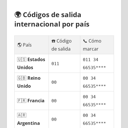
🌍
Códigos dе salida
internacional pοr país
☎️ Código
📞 Cómo
🌎 País
dе salida
marcar
🇺🇸
Estados
011 34
011
Unidos
66535****
🇬🇧
Reino
00 34
00
Unido
66535****
00 34
🇫🇷
Francia
00
66535****
🇦🇷
00 34
00
Argentina
66535****