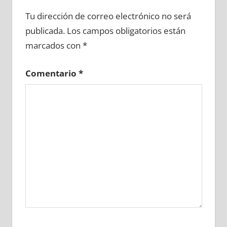
665350081
»
665350082
»
665350083
»
Tu dirección de correo electrónico no será
665350084
»
665350085
»
665350086
»
publicada.
Los campos obligatorios están
665350087
»
665350088
»
665350089
»
marcados con
*
665350090
»
665350091
»
665350092
»
665350093
»
665350094
»
665350095
»
Comentario
*
665350096
»
665350097
»
665350098
»
665350099
»
665350100
»
665350101
»
665350102
»
665350103
»
665350104
»
665350105
»
665350106
»
665350107
»
665350108
»
665350109
»
665350110
»
665350111
»
665350112
»
665350113
»
665350114
»
665350115
»
665350116
»
665350117
»
665350118
»
665350119
»
665350120
»
665350121
»
665350122
»
665350123
»
665350124
»
665350125
»
665350126
»
665350127
»
665350128
»