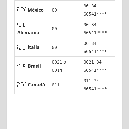
00 34
🇲🇽
México
00
66541****
🇩🇪
00 34
00
Alemania
66541****
00 34
🇮🇹
Italia
00
66541****
ο
0021
0021 34
🇧🇷
Brasil
0014
66541****
011 34
🇨🇦
Canadá
011
66541****