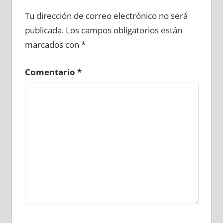
665410081
»
665410082
»
665410083
»
Tu dirección de correo electrónico no será
665410084
»
665410085
»
665410086
»
publicada.
Los campos obligatorios están
665410087
»
665410088
»
665410089
»
marcados con
*
665410090
»
665410091
»
665410092
»
665410093
»
665410094
»
665410095
»
Comentario
*
665410096
»
665410097
»
665410098
»
665410099
»
665410100
»
665410101
»
665410102
»
665410103
»
665410104
»
665410105
»
665410106
»
665410107
»
665410108
»
665410109
»
665410110
»
665410111
»
665410112
»
665410113
»
665410114
»
665410115
»
665410116
»
665410117
»
665410118
»
665410119
»
665410120
»
665410121
»
665410122
»
665410123
»
665410124
»
665410125
»
665410126
»
665410127
»
665410128
»