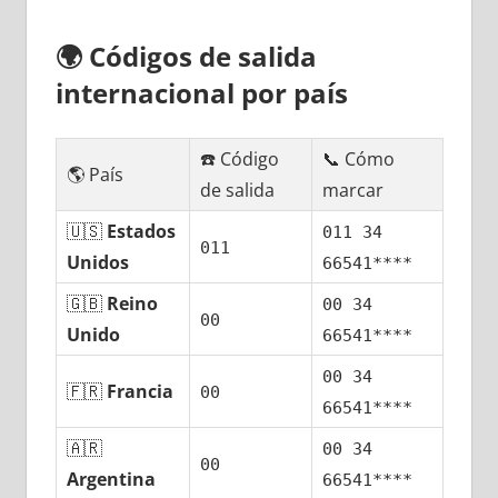
🌍
Códigos dе salida
internacional pοr país
☎️ Código
📞 Cómo
🌎 País
dе salida
marcar
🇺🇸
Estados
011 34
011
Unidos
66541****
🇬🇧
Reino
00 34
00
Unido
66541****
00 34
🇫🇷
Francia
00
66541****
🇦🇷
00 34
00
Argentina
66541****