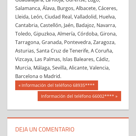
665410033
»
665410034
»
665410035
»
Salamanca, Álava, Burgos, Albacete, Cáceres,
665410036
»
665410037
»
665410038
»
Lleida, León, Ciudad Real, Valladolid, Huelva,
665410039
»
665410040
»
665410041
»
Cantabria, Castellón, Jaén, Badajoz, Navarra,
665410042
»
665410043
»
665410044
»
Toledo, Gipuzkoa, Almería, Córdoba, Girona,
665410045
»
665410046
»
665410047
»
Tarragona, Granada, Pontevedra, Zaragoza,
665410048
»
665410049
»
665410050
»
Asturias, Santa Cruz de Tenerife, A Coruña,
665410051
»
665410052
»
665410053
»
Vizcaya, Las Palmas, Islas Baleares, Cádiz,
665410054
»
665410055
»
665410056
»
Murcia, Málaga, Sevilla, Alicante, Valencia,
665410057
»
665410058
»
665410059
»
Barcelona o Madrid.
665410060
»
665410061
»
665410062
»
Navegación
66541
Entrada
Información del teléfono 68935****
665410063
»
665410064
»
665410065
»
anterior:
de
Siguiente
Información del teléfono 66002****
665410066
»
665410067
»
665410068
»
entrada:
entradas
665410069
»
665410070
»
665410071
»
665410072
»
665410073
»
665410074
»
665410075
»
665410076
»
665410077
»
DEJA UN COMENTARIO
665410078
»
665410079
»
665410080
»