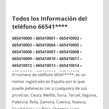
Todos los Información del
teléfono 66541****
665410000
»
665410001
»
665410002
»
665410003
»
665410004
»
665410005
»
665410006
»
665410007
»
665410008
»
665410009
»
665410010
»
665410011
»
665410012
»
665410013
»
665410014
»
665410015
»
665410016
»
665410017
»
El número de teléfono 66541****, es un
665410018
»
665410019
»
665410020
»
númer registrado en España por lo que
665410021
»
665410022
»
665410023
»
puede peteneces cer a cualquiera de sus
665410024
»
665410025
»
665410026
»
provicias: Ceuta, Melilla, Soria, Teruel, Segovia,
665410027
»
665410028
»
665410029
»
Palencia, Ávila, Zamora, Cuenca, Huesca,
665410030
»
665410031
»
665410032
»
Guadalajara, La Rioja, Ourense, Lugo,