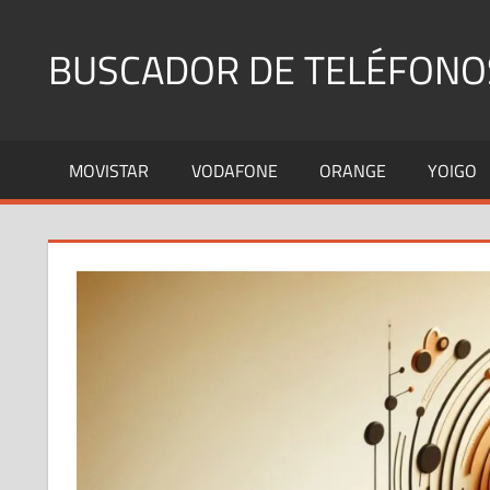
Saltar
al
BUSCADOR DE TELÉFONO
contenido
Identifica
Números
MOVISTAR
VODAFONE
ORANGE
YOIGO
Fijos
y
Móviles