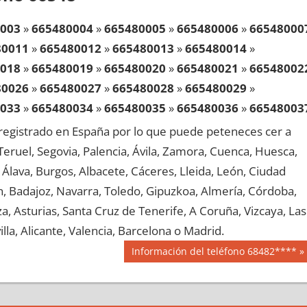
003
»
665480004
»
665480005
»
665480006
»
66548000
80011
»
665480012
»
665480013
»
665480014
»
018
»
665480019
»
665480020
»
665480021
»
66548002
80026
»
665480027
»
665480028
»
665480029
»
033
»
665480034
»
665480035
»
665480036
»
66548003
80041
»
665480042
»
665480043
»
665480044
»
egistrado en España por lo que puede peteneces cer a
048
»
665480049
»
665480050
»
665480051
»
66548005
, Teruel, Segovia, Palencia, Ávila, Zamora, Cuenca, Huesca,
80056
»
665480057
»
665480058
»
665480059
»
Álava, Burgos, Albacete, Cáceres, Lleida, León, Ciudad
063
»
665480064
»
665480065
»
665480066
»
66548006
aén, Badajoz, Navarra, Toledo, Gipuzkoa, Almería, Córdoba,
80071
»
665480072
»
665480073
»
665480074
»
, Asturias, Santa Cruz de Tenerife, A Coruña, Vizcaya, Las
078
»
665480079
»
665480080
»
665480081
»
66548008
lla, Alicante, Valencia, Barcelona o Madrid.
80086
»
665480087
»
665480088
»
665480089
»
Siguiente
Información del teléfono 68482****
093
»
665480094
»
665480095
»
665480096
»
66548009
entrada:
80101
»
665480102
»
665480103
»
665480104
»
108
»
665480109
»
665480110
»
665480111
»
66548011