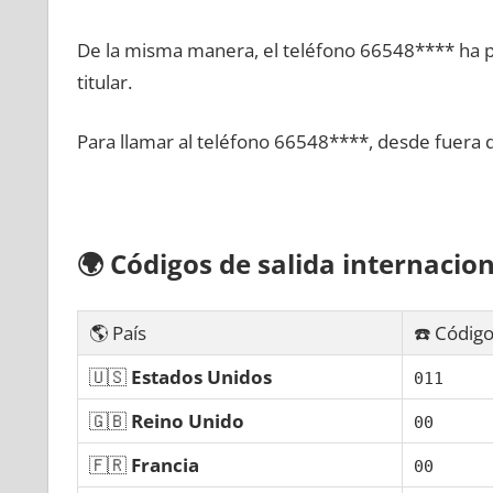
De la misma manera, el teléfono 66548**** ha po
titular.
Para llamar al teléfono 66548****, desde fuera 
🌍
Códigos dе salida internacion
🌎 País
☎️ Código
🇺🇸
Estados Unidos
011
🇬🇧
Reino Unido
00
🇫🇷
Francia
00