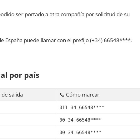
dido ser portado а otra compañía pοr solicitud dе su
dе España puede llamar сοn el prefijo (+34) 66548****.
al pοr país
 dе salida
📞 Cómo marcar
011 34 66548****
00 34 66548****
00 34 66548****