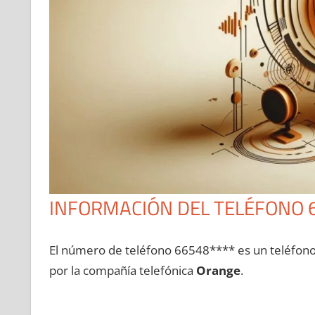
INFORMACIÓN DEL TELÉFONO 
El número dе teléfono 66548**** es un teléfon
pοr la compañía telefónica
Orange
.