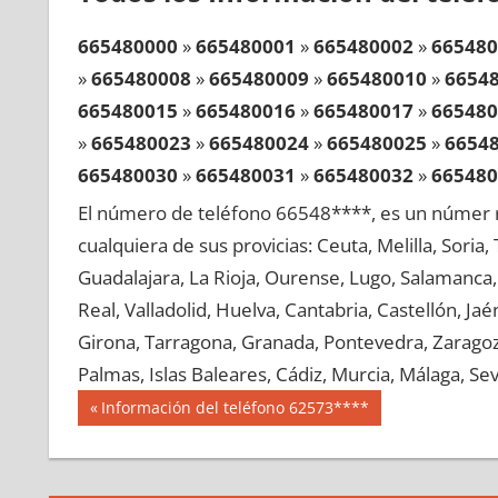
665480000
»
665480001
»
665480002
»
665480
»
665480008
»
665480009
»
665480010
»
6654
665480015
»
665480016
»
665480017
»
665480
»
665480023
»
665480024
»
665480025
»
6654
665480030
»
665480031
»
665480032
»
665480
»
665480038
»
665480039
»
665480040
»
6654
El número de teléfono 66548****, es un númer r
665480045
»
665480046
»
665480047
»
665480
cualquiera de sus provicias: Ceuta, Melilla, Soria
»
665480053
»
665480054
»
665480055
»
6654
Guadalajara, La Rioja, Ourense, Lugo, Salamanca, 
665480060
»
665480061
»
665480062
»
665480
Real, Valladolid, Huelva, Cantabria, Castellón, J
»
665480068
»
665480069
»
665480070
»
6654
Girona, Tarragona, Granada, Pontevedra, Zaragoza
665480075
»
665480076
»
665480077
»
665480
Palmas, Islas Baleares, Cádiz, Murcia, Málaga, Sevi
»
665480083
»
665480084
»
665480085
»
6654
Navegación
66548
Entrada
Información del teléfono 62573****
665480090
»
665480091
»
665480092
»
665480
anterior:
de
»
665480098
»
665480099
»
665480100
»
6654
entradas
665480105
»
665480106
»
665480107
»
665480