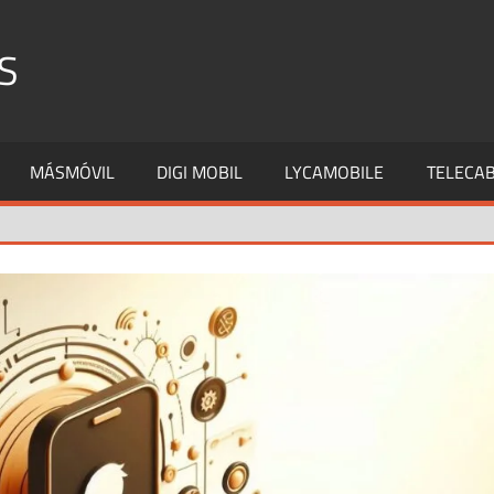
S
MÁSMÓVIL
DIGI MOBIL
LYCAMOBILE
TELECAB