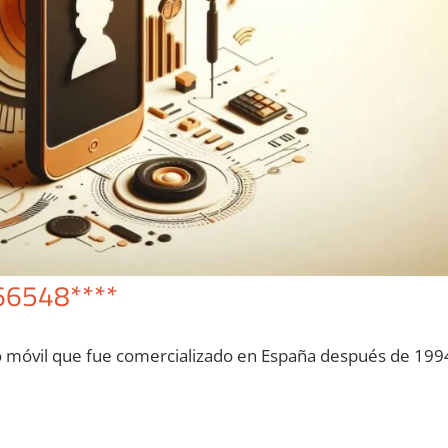
66548****
o móvil quе fue comercializado en España después dе 199