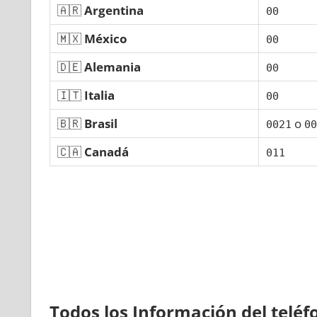
🇦🇷
Argentina
00
🇲🇽
México
00
🇩🇪
Alemania
00
🇮🇹
Italia
00
🇧🇷
Brasil
ο
0021
00
🇨🇦
Canadá
011
Todos los Información del telé