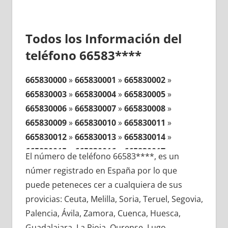
Todos los Información del
teléfono 66583****
665830000
»
665830001
»
665830002
»
665830003
»
665830004
»
665830005
»
665830006
»
665830007
»
665830008
»
665830009
»
665830010
»
665830011
»
665830012
»
665830013
»
665830014
»
665830015
»
665830016
»
665830017
»
El número de teléfono 66583****, es un
665830018
»
665830019
»
665830020
»
númer registrado en España por lo que
665830021
»
665830022
»
665830023
»
puede peteneces cer a cualquiera de sus
665830024
»
665830025
»
665830026
»
provicias: Ceuta, Melilla, Soria, Teruel, Segovia,
665830027
»
665830028
»
665830029
»
Palencia, Ávila, Zamora, Cuenca, Huesca,
665830030
»
665830031
»
665830032
»
Guadalajara, La Rioja, Ourense, Lugo,