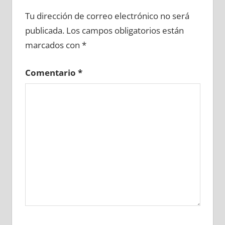
665830081
»
665830082
»
665830083
»
Tu dirección de correo electrónico no será
665830084
»
665830085
»
665830086
»
publicada.
Los campos obligatorios están
665830087
»
665830088
»
665830089
»
marcados con
*
665830090
»
665830091
»
665830092
»
665830093
»
665830094
»
665830095
»
Comentario
*
665830096
»
665830097
»
665830098
»
665830099
»
665830100
»
665830101
»
665830102
»
665830103
»
665830104
»
665830105
»
665830106
»
665830107
»
665830108
»
665830109
»
665830110
»
665830111
»
665830112
»
665830113
»
665830114
»
665830115
»
665830116
»
665830117
»
665830118
»
665830119
»
665830120
»
665830121
»
665830122
»
665830123
»
665830124
»
665830125
»
665830126
»
665830127
»
665830128
»