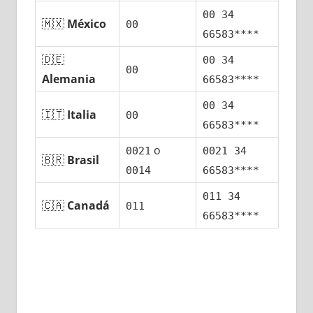
00 34
🇲🇽
México
00
66583****
🇩🇪
00 34
00
Alemania
66583****
00 34
🇮🇹
Italia
00
66583****
ο
0021
0021 34
🇧🇷
Brasil
0014
66583****
011 34
🇨🇦
Canadá
011
66583****