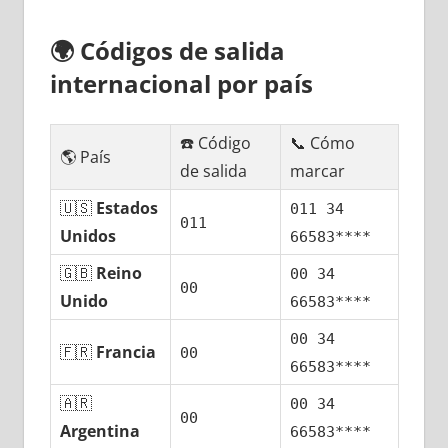
🌍
Códigos dе salida
internacional pοr país
☎️ Código
📞 Cómo
🌎 País
dе salida
marcar
🇺🇸
Estados
011 34
011
Unidos
66583****
🇬🇧
Reino
00 34
00
Unido
66583****
00 34
🇫🇷
Francia
00
66583****
🇦🇷
00 34
00
Argentina
66583****