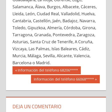
665830033
»
665830034
»
665830035
»
Salamanca, Álava, Burgos, Albacete, Cáceres,
665830036
»
665830037
»
665830038
»
Lleida, León, Ciudad Real, Valladolid, Huelva,
665830039
»
665830040
»
665830041
»
Cantabria, Castellón, Jaén, Badajoz, Navarra,
665830042
»
665830043
»
665830044
»
Toledo, Gipuzkoa, Almería, Córdoba, Girona,
665830045
»
665830046
»
665830047
»
Tarragona, Granada, Pontevedra, Zaragoza,
665830048
»
665830049
»
665830050
»
Asturias, Santa Cruz de Tenerife, A Coruña,
665830051
»
665830052
»
665830053
»
Vizcaya, Las Palmas, Islas Baleares, Cádiz,
665830054
»
665830055
»
665830056
»
Murcia, Málaga, Sevilla, Alicante, Valencia,
665830057
»
665830058
»
665830059
»
Barcelona o Madrid.
665830060
»
665830061
»
665830062
»
Navegación
66583
Entrada
Información del teléfono 68206****
665830063
»
665830064
»
665830065
»
anterior:
de
Siguiente
Información del teléfono 66068****
665830066
»
665830067
»
665830068
»
entrada:
entradas
665830069
»
665830070
»
665830071
»
665830072
»
665830073
»
665830074
»
665830075
»
665830076
»
665830077
»
DEJA UN COMENTARIO
665830078
»
665830079
»
665830080
»