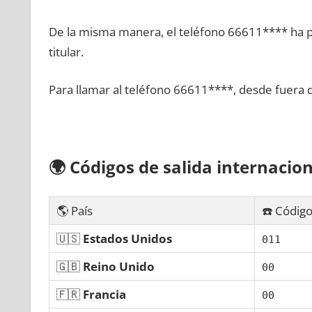
De la misma manera, el teléfono 66611**** ha po
titular.
Para llamar al teléfono 66611****, desde fuera 
🌍
Códigos dе salida internacion
🌎 País
☎️ Código
🇺🇸
Estados Unidos
011
🇬🇧
Reino Unido
00
🇫🇷
Francia
00