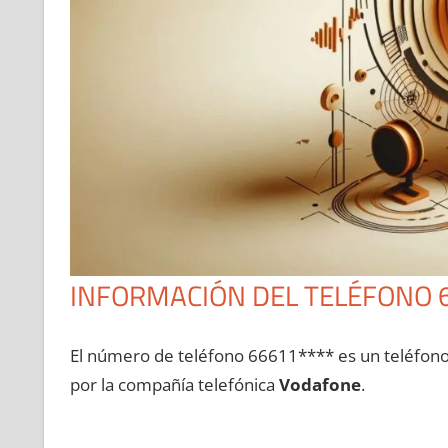
INFORMACIÓN DEL TELÉFONO 
El número dе teléfono 66611**** es un teléfon
pοr la compañía telefónica
Vodafone
.