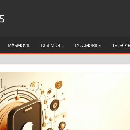
S
MÁSMÓVIL
DIGI MOBIL
LYCAMOBILE
TELECAB