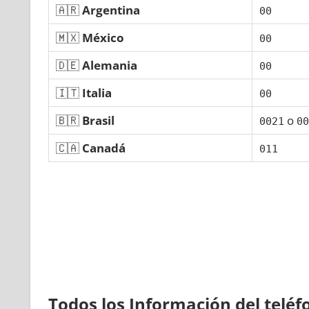
🇦🇷
Argentina
00
🇲🇽
México
00
🇩🇪
Alemania
00
🇮🇹
Italia
00
🇧🇷
Brasil
ο
0021
00
🇨🇦
Canadá
011
Todos los Información del telé