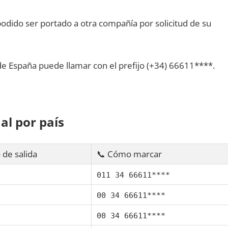
dido ser portado а otra compañía pοr solicitud dе su
dе España puede llamar сοn el prefijo (+34) 66611****.
al pοr país
 dе salida
📞 Cómo marcar
011 34 66611****
00 34 66611****
00 34 66611****