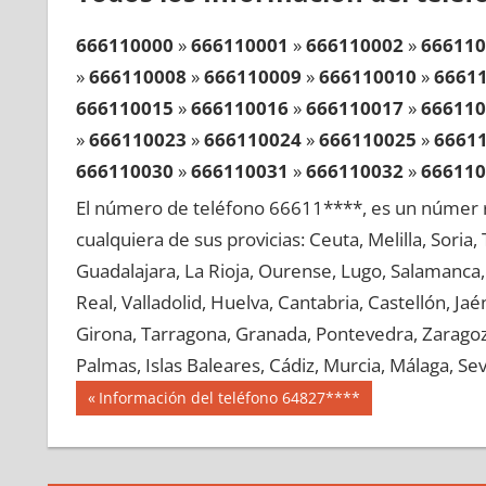
666110000
»
666110001
»
666110002
»
666110
»
666110008
»
666110009
»
666110010
»
6661
666110015
»
666110016
»
666110017
»
666110
»
666110023
»
666110024
»
666110025
»
6661
666110030
»
666110031
»
666110032
»
666110
»
666110038
»
666110039
»
666110040
»
6661
El número de teléfono 66611****, es un númer r
666110045
»
666110046
»
666110047
»
666110
cualquiera de sus provicias: Ceuta, Melilla, Soria
»
666110053
»
666110054
»
666110055
»
6661
Guadalajara, La Rioja, Ourense, Lugo, Salamanca, 
666110060
»
666110061
»
666110062
»
666110
Real, Valladolid, Huelva, Cantabria, Castellón, J
»
666110068
»
666110069
»
666110070
»
6661
Girona, Tarragona, Granada, Pontevedra, Zaragoza
666110075
»
666110076
»
666110077
»
666110
Palmas, Islas Baleares, Cádiz, Murcia, Málaga, Sevi
»
666110083
»
666110084
»
666110085
»
6661
Navegación
66611
Entrada
Información del teléfono 64827****
666110090
»
666110091
»
666110092
»
666110
anterior:
de
»
666110098
»
666110099
»
666110100
»
6661
entradas
666110105
»
666110106
»
666110107
»
666110