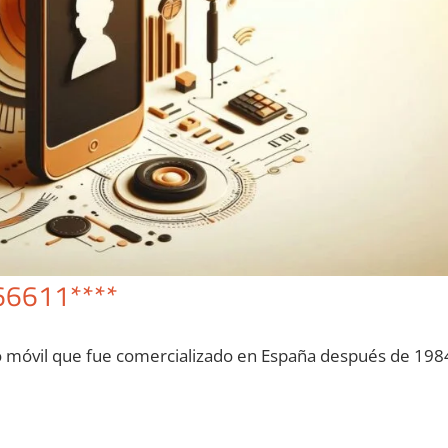
66611****
o móvil quе fue comercializado en España después dе 198