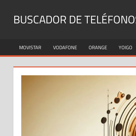
Saltar
al
BUSCADOR DE TELÉFONO
contenido
Identifica
Números
MOVISTAR
VODAFONE
ORANGE
YOIGO
Fijos
y
Móviles