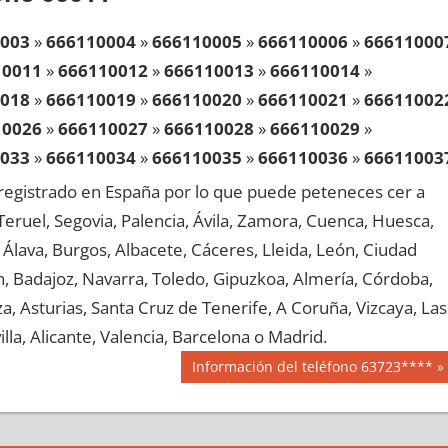
003
»
666110004
»
666110005
»
666110006
»
66611000
10011
»
666110012
»
666110013
»
666110014
»
018
»
666110019
»
666110020
»
666110021
»
66611002
10026
»
666110027
»
666110028
»
666110029
»
033
»
666110034
»
666110035
»
666110036
»
66611003
10041
»
666110042
»
666110043
»
666110044
»
egistrado en España por lo que puede peteneces cer a
048
»
666110049
»
666110050
»
666110051
»
66611005
, Teruel, Segovia, Palencia, Ávila, Zamora, Cuenca, Huesca,
10056
»
666110057
»
666110058
»
666110059
»
Álava, Burgos, Albacete, Cáceres, Lleida, León, Ciudad
063
»
666110064
»
666110065
»
666110066
»
66611006
aén, Badajoz, Navarra, Toledo, Gipuzkoa, Almería, Córdoba,
10071
»
666110072
»
666110073
»
666110074
»
, Asturias, Santa Cruz de Tenerife, A Coruña, Vizcaya, Las
078
»
666110079
»
666110080
»
666110081
»
66611008
lla, Alicante, Valencia, Barcelona o Madrid.
10086
»
666110087
»
666110088
»
666110089
»
Siguiente
Información del teléfono 63723****
093
»
666110094
»
666110095
»
666110096
»
66611009
entrada:
10101
»
666110102
»
666110103
»
666110104
»
108
»
666110109
»
666110110
»
666110111
»
66611011