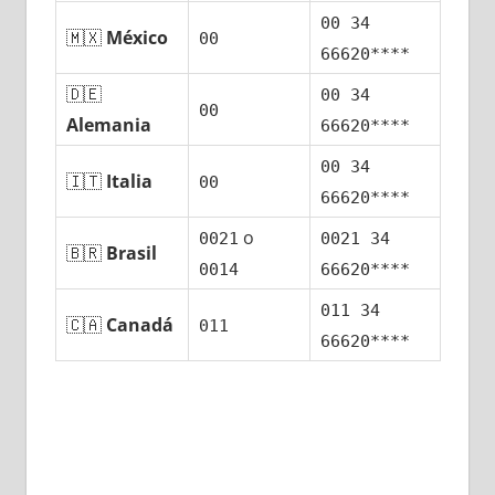
00 34
🇲🇽
México
00
66620****
🇩🇪
00 34
00
Alemania
66620****
00 34
🇮🇹
Italia
00
66620****
ο
0021
0021 34
🇧🇷
Brasil
0014
66620****
011 34
🇨🇦
Canadá
011
66620****