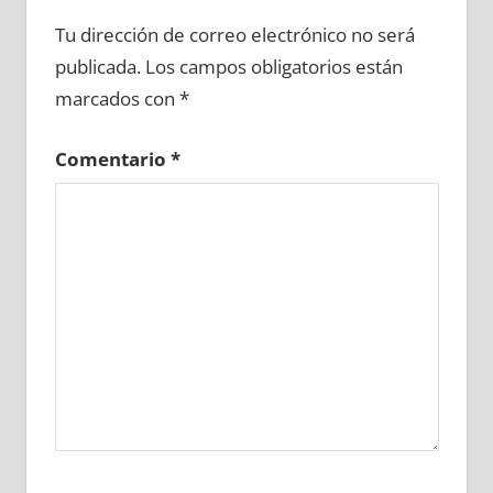
666200081
»
666200082
»
666200083
»
Tu dirección de correo electrónico no será
666200084
»
666200085
»
666200086
»
publicada.
Los campos obligatorios están
666200087
»
666200088
»
666200089
»
marcados con
*
666200090
»
666200091
»
666200092
»
666200093
»
666200094
»
666200095
»
Comentario
*
666200096
»
666200097
»
666200098
»
666200099
»
666200100
»
666200101
»
666200102
»
666200103
»
666200104
»
666200105
»
666200106
»
666200107
»
666200108
»
666200109
»
666200110
»
666200111
»
666200112
»
666200113
»
666200114
»
666200115
»
666200116
»
666200117
»
666200118
»
666200119
»
666200120
»
666200121
»
666200122
»
666200123
»
666200124
»
666200125
»
666200126
»
666200127
»
666200128
»