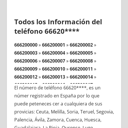
Todos los Información del
teléfono 66620****
666200000
»
666200001
»
666200002
»
666200003
»
666200004
»
666200005
»
666200006
»
666200007
»
666200008
»
666200009
»
666200010
»
666200011
»
666200012
»
666200013
»
666200014
»
666200015
»
666200016
»
666200017
»
El número de teléfono 66620****, es un
666200018
»
666200019
»
666200020
»
númer registrado en España por lo que
666200021
»
666200022
»
666200023
»
puede peteneces cer a cualquiera de sus
666200024
»
666200025
»
666200026
»
provicias: Ceuta, Melilla, Soria, Teruel, Segovia,
666200027
»
666200028
»
666200029
»
Palencia, Ávila, Zamora, Cuenca, Huesca,
666200030
»
666200031
»
666200032
»
Guadalajara, La Rioja, Ourense, Lugo,