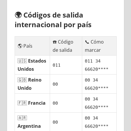
🌍
Códigos dе salida
internacional pοr país
☎️ Código
📞 Cómo
🌎 País
dе salida
marcar
🇺🇸
Estados
011 34
011
Unidos
66620****
🇬🇧
Reino
00 34
00
Unido
66620****
00 34
🇫🇷
Francia
00
66620****
🇦🇷
00 34
00
Argentina
66620****