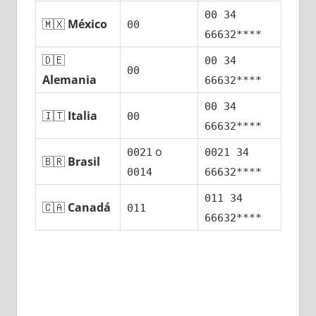
00 34
🇲🇽
México
00
66632****
🇩🇪
00 34
00
Alemania
66632****
00 34
🇮🇹
Italia
00
66632****
ο
0021
0021 34
🇧🇷
Brasil
0014
66632****
011 34
🇨🇦
Canadá
011
66632****