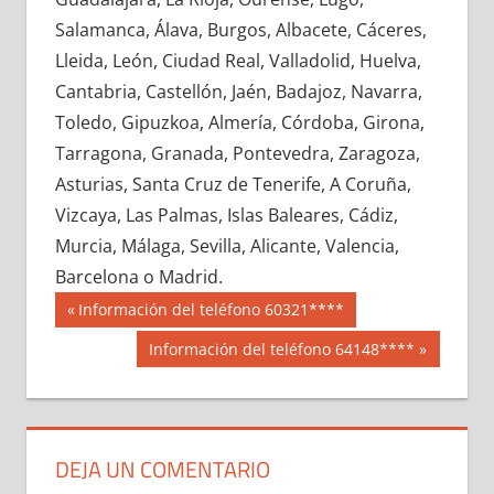
666320033
»
666320034
»
666320035
»
Salamanca, Álava, Burgos, Albacete, Cáceres,
666320036
»
666320037
»
666320038
»
Lleida, León, Ciudad Real, Valladolid, Huelva,
666320039
»
666320040
»
666320041
»
Cantabria, Castellón, Jaén, Badajoz, Navarra,
666320042
»
666320043
»
666320044
»
Toledo, Gipuzkoa, Almería, Córdoba, Girona,
666320045
»
666320046
»
666320047
»
Tarragona, Granada, Pontevedra, Zaragoza,
666320048
»
666320049
»
666320050
»
Asturias, Santa Cruz de Tenerife, A Coruña,
666320051
»
666320052
»
666320053
»
Vizcaya, Las Palmas, Islas Baleares, Cádiz,
666320054
»
666320055
»
666320056
»
Murcia, Málaga, Sevilla, Alicante, Valencia,
666320057
»
666320058
»
666320059
»
Barcelona o Madrid.
666320060
»
666320061
»
666320062
»
Navegación
66632
Entrada
Información del teléfono 60321****
666320063
»
666320064
»
666320065
»
anterior:
de
Siguiente
Información del teléfono 64148****
666320066
»
666320067
»
666320068
»
entrada:
entradas
666320069
»
666320070
»
666320071
»
666320072
»
666320073
»
666320074
»
666320075
»
666320076
»
666320077
»
DEJA UN COMENTARIO
666320078
»
666320079
»
666320080
»