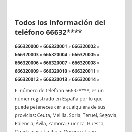
Todos los Información del
teléfono 66632****
666320000
»
666320001
»
666320002
»
666320003
»
666320004
»
666320005
»
666320006
»
666320007
»
666320008
»
666320009
»
666320010
»
666320011
»
666320012
»
666320013
»
666320014
»
666320015
»
666320016
»
666320017
»
El número de teléfono 66632****, es un
666320018
»
666320019
»
666320020
»
númer registrado en España por lo que
666320021
»
666320022
»
666320023
»
puede peteneces cer a cualquiera de sus
666320024
»
666320025
»
666320026
»
provicias: Ceuta, Melilla, Soria, Teruel, Segovia,
666320027
»
666320028
»
666320029
»
Palencia, Ávila, Zamora, Cuenca, Huesca,
666320030
»
666320031
»
666320032
»
Guadalajara, La Rioja, Ourense, Lugo,