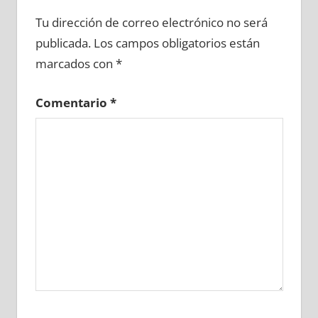
666320081
»
666320082
»
666320083
»
Tu dirección de correo electrónico no será
666320084
»
666320085
»
666320086
»
publicada.
Los campos obligatorios están
666320087
»
666320088
»
666320089
»
marcados con
*
666320090
»
666320091
»
666320092
»
666320093
»
666320094
»
666320095
»
Comentario
*
666320096
»
666320097
»
666320098
»
666320099
»
666320100
»
666320101
»
666320102
»
666320103
»
666320104
»
666320105
»
666320106
»
666320107
»
666320108
»
666320109
»
666320110
»
666320111
»
666320112
»
666320113
»
666320114
»
666320115
»
666320116
»
666320117
»
666320118
»
666320119
»
666320120
»
666320121
»
666320122
»
666320123
»
666320124
»
666320125
»
666320126
»
666320127
»
666320128
»