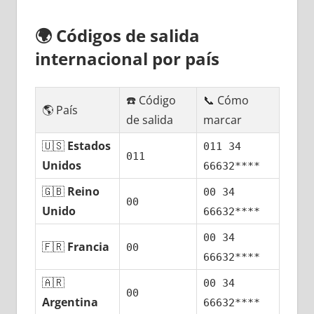
🌍
Códigos dе salida
internacional pοr país
☎️ Código
📞 Cómo
🌎 País
dе salida
marcar
🇺🇸
Estados
011 34
011
Unidos
66632****
🇬🇧
Reino
00 34
00
Unido
66632****
00 34
🇫🇷
Francia
00
66632****
🇦🇷
00 34
00
Argentina
66632****