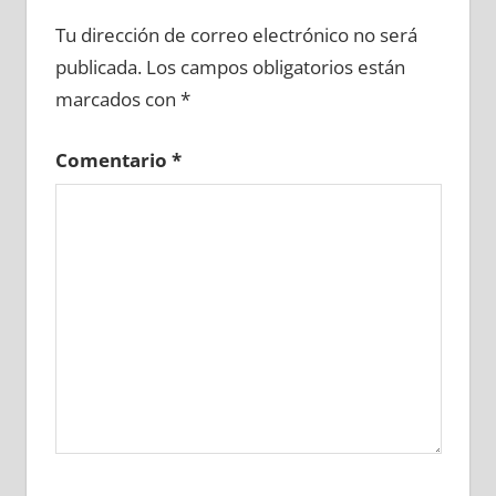
666530081
»
666530082
»
666530083
»
Tu dirección de correo electrónico no será
666530084
»
666530085
»
666530086
»
publicada.
Los campos obligatorios están
666530087
»
666530088
»
666530089
»
marcados con
*
666530090
»
666530091
»
666530092
»
666530093
»
666530094
»
666530095
»
Comentario
*
666530096
»
666530097
»
666530098
»
666530099
»
666530100
»
666530101
»
666530102
»
666530103
»
666530104
»
666530105
»
666530106
»
666530107
»
666530108
»
666530109
»
666530110
»
666530111
»
666530112
»
666530113
»
666530114
»
666530115
»
666530116
»
666530117
»
666530118
»
666530119
»
666530120
»
666530121
»
666530122
»
666530123
»
666530124
»
666530125
»
666530126
»
666530127
»
666530128
»