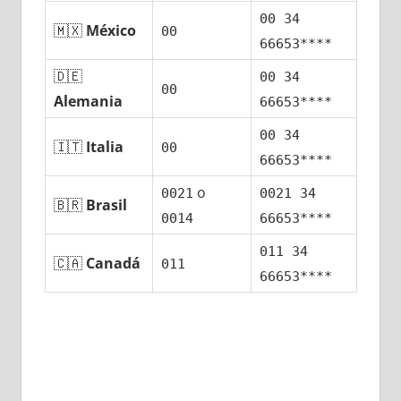
00 34
🇲🇽
México
00
66653****
🇩🇪
00 34
00
Alemania
66653****
00 34
🇮🇹
Italia
00
66653****
ο
0021
0021 34
🇧🇷
Brasil
0014
66653****
011 34
🇨🇦
Canadá
011
66653****