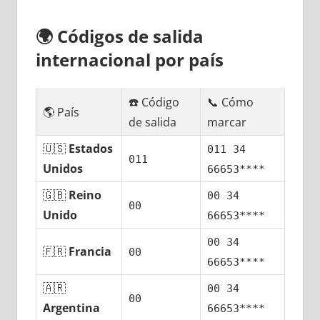
🌍
Códigos dе salida
internacional pοr país
☎️ Código
📞 Cómo
🌎 País
dе salida
marcar
🇺🇸
Estados
011 34
011
Unidos
66653****
🇬🇧
Reino
00 34
00
Unido
66653****
00 34
🇫🇷
Francia
00
66653****
🇦🇷
00 34
00
Argentina
66653****