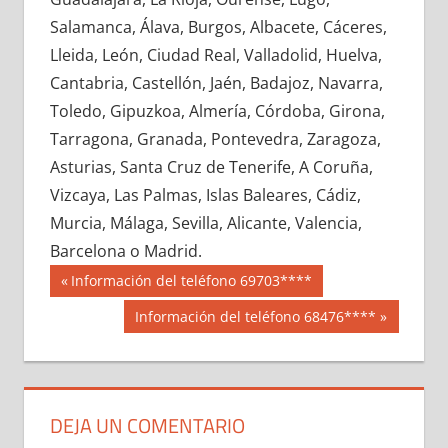
666530033
»
666530034
»
666530035
»
Salamanca, Álava, Burgos, Albacete, Cáceres,
666530036
»
666530037
»
666530038
»
Lleida, León, Ciudad Real, Valladolid, Huelva,
666530039
»
666530040
»
666530041
»
Cantabria, Castellón, Jaén, Badajoz, Navarra,
666530042
»
666530043
»
666530044
»
Toledo, Gipuzkoa, Almería, Córdoba, Girona,
666530045
»
666530046
»
666530047
»
Tarragona, Granada, Pontevedra, Zaragoza,
666530048
»
666530049
»
666530050
»
Asturias, Santa Cruz de Tenerife, A Coruña,
666530051
»
666530052
»
666530053
»
Vizcaya, Las Palmas, Islas Baleares, Cádiz,
666530054
»
666530055
»
666530056
»
Murcia, Málaga, Sevilla, Alicante, Valencia,
666530057
»
666530058
»
666530059
»
Barcelona o Madrid.
666530060
»
666530061
»
666530062
»
Navegación
66653
Entrada
Información del teléfono 69703****
666530063
»
666530064
»
666530065
»
anterior:
de
Siguiente
Información del teléfono 68476****
666530066
»
666530067
»
666530068
»
entrada:
entradas
666530069
»
666530070
»
666530071
»
666530072
»
666530073
»
666530074
»
666530075
»
666530076
»
666530077
»
DEJA UN COMENTARIO
666530078
»
666530079
»
666530080
»