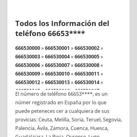
Todos los Información del
teléfono 66653****
666530000
»
666530001
»
666530002
»
666530003
»
666530004
»
666530005
»
666530006
»
666530007
»
666530008
»
666530009
»
666530010
»
666530011
»
666530012
»
666530013
»
666530014
»
666530015
»
666530016
»
666530017
»
El número de teléfono 66653****, es un
666530018
»
666530019
»
666530020
»
númer registrado en España por lo que
666530021
»
666530022
»
666530023
»
puede peteneces cer a cualquiera de sus
666530024
»
666530025
»
666530026
»
provicias: Ceuta, Melilla, Soria, Teruel, Segovia,
666530027
»
666530028
»
666530029
»
Palencia, Ávila, Zamora, Cuenca, Huesca,
666530030
»
666530031
»
666530032
»
Guadalajara, La Rioja, Ourense, Lugo,