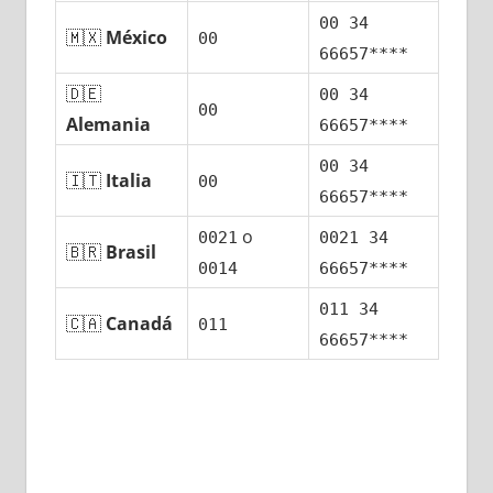
00 34
🇲🇽
México
00
66657****
🇩🇪
00 34
00
Alemania
66657****
00 34
🇮🇹
Italia
00
66657****
ο
0021
0021 34
🇧🇷
Brasil
0014
66657****
011 34
🇨🇦
Canadá
011
66657****