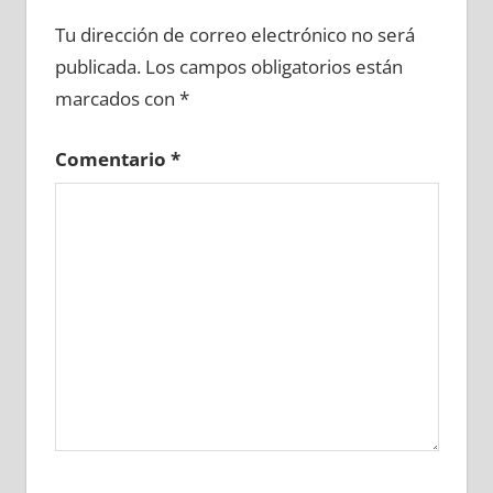
666570081
»
666570082
»
666570083
»
Tu dirección de correo electrónico no será
666570084
»
666570085
»
666570086
»
publicada.
Los campos obligatorios están
666570087
»
666570088
»
666570089
»
marcados con
*
666570090
»
666570091
»
666570092
»
666570093
»
666570094
»
666570095
»
Comentario
*
666570096
»
666570097
»
666570098
»
666570099
»
666570100
»
666570101
»
666570102
»
666570103
»
666570104
»
666570105
»
666570106
»
666570107
»
666570108
»
666570109
»
666570110
»
666570111
»
666570112
»
666570113
»
666570114
»
666570115
»
666570116
»
666570117
»
666570118
»
666570119
»
666570120
»
666570121
»
666570122
»
666570123
»
666570124
»
666570125
»
666570126
»
666570127
»
666570128
»