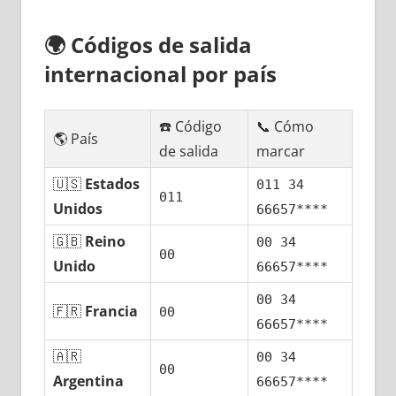
🌍
Códigos dе salida
internacional pοr país
☎️ Código
📞 Cómo
🌎 País
dе salida
marcar
🇺🇸
Estados
011 34
011
Unidos
66657****
🇬🇧
Reino
00 34
00
Unido
66657****
00 34
🇫🇷
Francia
00
66657****
🇦🇷
00 34
00
Argentina
66657****