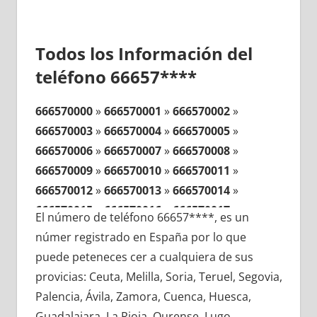
Todos los Información del
teléfono 66657****
666570000
»
666570001
»
666570002
»
666570003
»
666570004
»
666570005
»
666570006
»
666570007
»
666570008
»
666570009
»
666570010
»
666570011
»
666570012
»
666570013
»
666570014
»
666570015
»
666570016
»
666570017
»
El número de teléfono 66657****, es un
666570018
»
666570019
»
666570020
»
númer registrado en España por lo que
666570021
»
666570022
»
666570023
»
puede peteneces cer a cualquiera de sus
666570024
»
666570025
»
666570026
»
provicias: Ceuta, Melilla, Soria, Teruel, Segovia,
666570027
»
666570028
»
666570029
»
Palencia, Ávila, Zamora, Cuenca, Huesca,
666570030
»
666570031
»
666570032
»
Guadalajara, La Rioja, Ourense, Lugo,